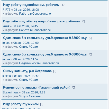
Ищу работу подсобником, рабочим.
[0]
RiF77
«
08 авг, 2026, 18:08
» в форуме
Работа в Севастополе
Ищу себе подработку подсобным,разнорабочим
[0]
Yuzik
«
08 авг, 2026, 14:45
» в форуме
Работа в Севастополе
Сдам,свою 3-х комн.кв-ру ,ул.Маринеско 9-38000+к.у.
[0]
iolcos
«
08 авг, 2026, 12:00
» в форуме
Сниму / Сдам
Сдам,свою 3-х комн.кв-ру ,ул.Маринеско 9-38000+к.у.
[0]
iolcos
«
08 авг, 2026, 11:57
» в форуме
Недвижимость Севастополя
Сниму комнату, р-н Острякова
[0]
kislota
«
08 авг, 2026, 10:58
» в форуме
Сниму / Сдам
Репетитор по англ.яз. (Гагаринский район)
[0]
Ekaterinaaa
«
08 авг, 2026, 9:23
» в форуме
Услуги / Разное
Ищу работу грузчиком
[0]