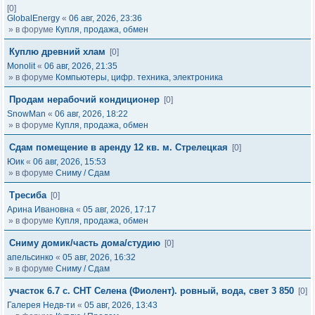
[0]
GlobalEnergy
«
06 авг, 2026, 23:36
» в форуме
Купля, продажа, обмен
Куплю древний хлам
[0]
Monolit
«
06 авг, 2026, 21:35
» в форуме
Компьютеры, цифр. техника, электроника
Продам нерабочий кондиционер
[0]
SnowMan
«
06 авг, 2026, 18:22
» в форуме
Купля, продажа, обмен
Сдам помещение в аренду 12 кв. м. Стрелецкая
[0]
Юик
«
06 авг, 2026, 15:53
» в форуме
Сниму / Сдам
Тресиба
[0]
Арина Ивановна
«
05 авг, 2026, 17:17
» в форуме
Купля, продажа, обмен
Сниму домик/часть дома/студию
[0]
апельсинко
«
05 авг, 2026, 16:32
» в форуме
Сниму / Сдам
участок 6.7 с. СНТ Селена (Фиолент). ровный, вода, свет 3 850
[0]
Галерея Недв-ти
«
05 авг, 2026, 13:43