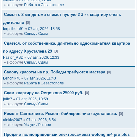
vova32
«
07 авг, 2026, 22:48
» в форуме
Работа в Севастополе
Семья с 2-мя детьми снимет пустую 2-3 кк квартиру очень
длительно
[0]
terpsihora91
«
07 авг, 2026, 18:58
» в форуме
Сниму / Сдам
Сдается, от собственника, длительно однокомнатная квартира
по адресу Хрусталева 29
[0]
Pastor_ASD
«
07 авг, 2026, 12:33
» в форуме
Сниму / Сдам
Салону красоты на пр. Победы требуются мастера
[0]
Lenchik78
«
07 авг, 2026, 11:43
» в форуме
Работа в Севастополе
Сдам квартиру на Острякова 25000 руб.
[0]
jolie7
«
07 авг, 2026, 10:59
» в форуме
Сниму / Сдам
Ремонт Сантехники. Ремонт бойлеров,чистка,установка.
[0]
alekks2007
«
07 авг, 2026, 6:54
» в форуме
Услуги / Разное
Продано полноприводный электросамокат wolong m4 pro plus