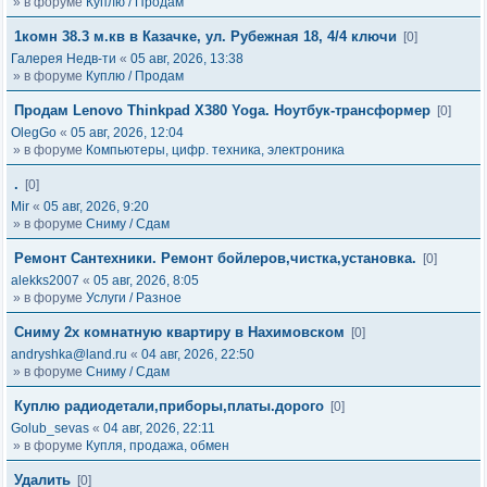
» в форуме
Куплю / Продам
1комн 38.3 м.кв в Казачке, ул. Рубежная 18, 4/4 ключи
[0]
Галерея Недв-ти
«
05 авг, 2026, 13:38
» в форуме
Куплю / Продам
Продам Lenovo Thinkpad X380 Yoga. Ноутбук-трансформер
[0]
OlegGo
«
05 авг, 2026, 12:04
» в форуме
Компьютеры, цифр. техника, электроника
.
[0]
Mir
«
05 авг, 2026, 9:20
» в форуме
Сниму / Сдам
Ремонт Сантехники. Ремонт бойлеров,чистка,установка.
[0]
alekks2007
«
05 авг, 2026, 8:05
» в форуме
Услуги / Разное
Сниму 2х комнатную квартиру в Нахимовском
[0]
andryshka@land.ru
«
04 авг, 2026, 22:50
» в форуме
Сниму / Сдам
Куплю радиодетали,приборы,платы.дорого
[0]
Golub_sevas
«
04 авг, 2026, 22:11
» в форуме
Купля, продажа, обмен
Удалить
[0]