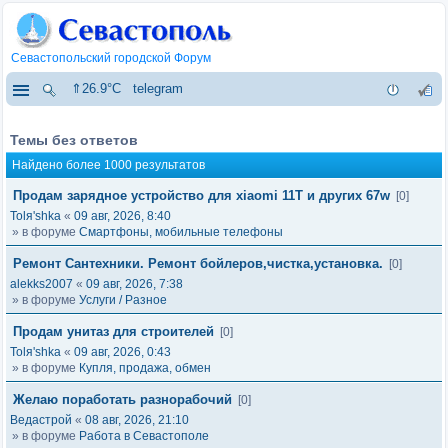
Севастопольский городской Форум
⇑26.9°C
telegram
Темы без ответов
Найдено более 1000 результатов
Продам зарядное устройство для xiaomi 11T и других 67w
[0]
Tolя'shka
«
09 авг, 2026, 8:40
» в форуме
Смартфоны, мобильные телефоны
Ремонт Сантехники. Ремонт бойлеров,чистка,установка.
[0]
alekks2007
«
09 авг, 2026, 7:38
» в форуме
Услуги / Разное
Продам унитаз для строителей
[0]
Tolя'shka
«
09 авг, 2026, 0:43
» в форуме
Купля, продажа, обмен
Желаю поработать разнорабочий
[0]
Ведастрой
«
08 авг, 2026, 21:10
» в форуме
Работа в Севастополе