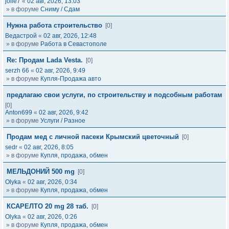
jolie7
«
02 авг, 2026, 13:03
» в форуме
Сниму / Сдам
Нужна работа строительство
[0]
Ведастрой
«
02 авг, 2026, 12:48
» в форуме
Работа в Севастополе
Re: Продам Lada Vesta.
[0]
serzh 66
«
02 авг, 2026, 9:49
» в форуме
Купля-Продажа авто
предлагаю свои услуги, по строительству и подсобным работам
[0]
Anton699
«
02 авг, 2026, 9:42
» в форуме
Услуги / Разное
Продам мед с личной пасеки Крымский цветочный
[0]
sedr
«
02 авг, 2026, 8:05
» в форуме
Купля, продажа, обмен
МЕЛЬДОНИЙ 500 mg
[0]
Olyka
«
02 авг, 2026, 0:34
» в форуме
Купля, продажа, обмен
КСАРЕЛТО 20 mg 28 таб.
[0]
Olyka
«
02 авг, 2026, 0:26
» в форуме
Купля, продажа, обмен