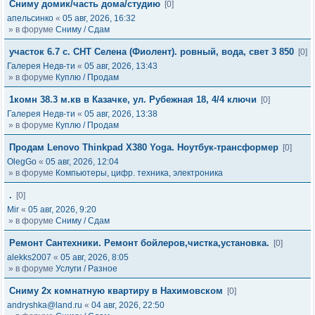
Сниму домик/часть дома/студию
[0]
апельсинко
«
05 авг, 2026, 16:32
» в форуме
Сниму / Сдам
участок 6.7 с. СНТ Селена (Фиолент). ровный, вода, свет 3 850
[0]
Галерея Недв-ти
«
05 авг, 2026, 13:43
» в форуме
Куплю / Продам
1комн 38.3 м.кв в Казачке, ул. Рубежная 18, 4/4 ключи
[0]
Галерея Недв-ти
«
05 авг, 2026, 13:38
» в форуме
Куплю / Продам
Продам Lenovo Thinkpad X380 Yoga. Ноутбук-трансформер
[0]
OlegGo
«
05 авг, 2026, 12:04
» в форуме
Компьютеры, цифр. техника, электроника
.
[0]
Mir
«
05 авг, 2026, 9:20
» в форуме
Сниму / Сдам
Ремонт Сантехники. Ремонт бойлеров,чистка,установка.
[0]
alekks2007
«
05 авг, 2026, 8:05
» в форуме
Услуги / Разное
Сниму 2х комнатную квартиру в Нахимовском
[0]
andryshka@land.ru
«
04 авг, 2026, 22:50