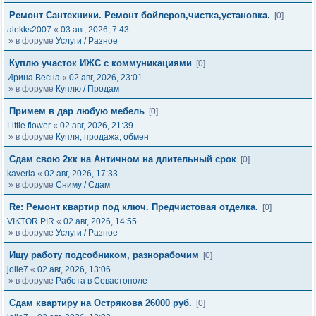
Ремонт Сантехники. Ремонт бойлеров,чистка,установка.
[0]
alekks2007
«
03 авг, 2026, 7:43
» в форуме
Услуги / Разное
Куплю участок ИЖС с коммуникациями
[0]
Ирина Весна
«
02 авг, 2026, 23:01
» в форуме
Куплю / Продам
Примем в дар любую мебель
[0]
Little flower
«
02 авг, 2026, 21:39
» в форуме
Купля, продажа, обмен
Сдам свою 2кк на Античном на длительный срок
[0]
kaveria
«
02 авг, 2026, 17:33
» в форуме
Сниму / Сдам
Re: Ремонт квартир под ключ. Предчистовая отделка.
[0]
VIKTOR PIR
«
02 авг, 2026, 14:55
» в форуме
Услуги / Разное
Ищу работу подсобником, разнорабочим
[0]
jolie7
«
02 авг, 2026, 13:06
» в форуме
Работа в Севастополе
Сдам квартиру на Острякова 26000 руб.
[0]