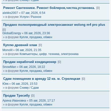
» в форуме
Сниму / Сдам
Ремонт Сантехники. Ремонт бойлеров,чистка,установка.
[0]
alekks2007
«
07 авг, 2026, 6:54
» в форуме
Услуги / Разное
Продано полноприводный электросамокат wolong m4 pro plus
[0]
GlobalEnergy
«
06 авг, 2026, 23:36
» в форуме
Купля, продажа, обмен
Куплю древний хлам
[0]
Monolit
«
06 авг, 2026, 21:35
» в форуме
Компьютеры, цифр. техника, электроника
Продам нерабочий кондиционер
[0]
SnowMan
«
06 авг, 2026, 18:22
» в форуме
Купля, продажа, обмен
Сдам помещение в аренду 12 кв. м. Стрелецкая
[0]
Юик
«
06 авг, 2026, 15:53
» в форуме
Сниму / Сдам
Продам Тресибу
[0]
Арина Ивановна
«
05 авг, 2026, 17:17
» в форуме
Купля, продажа, обмен