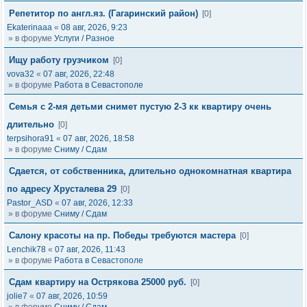
Репетитор по англ.яз. (Гагаринский район)
[0]
Ekaterinaaa
«
08 авг, 2026, 9:23
» в форуме
Услуги / Разное
Ищу работу грузчиком
[0]
vova32
«
07 авг, 2026, 22:48
» в форуме
Работа в Севастополе
Семья с 2-мя детьми снимет пустую 2-3 кк квартиру очень
длительно
[0]
terpsihora91
«
07 авг, 2026, 18:58
» в форуме
Сниму / Сдам
Сдается, от собственника, длительно однокомнатная квартира
по адресу Хрусталева 29
[0]
Pastor_ASD
«
07 авг, 2026, 12:33
» в форуме
Сниму / Сдам
Салону красоты на пр. Победы требуются мастера
[0]
Lenchik78
«
07 авг, 2026, 11:43
» в форуме
Работа в Севастополе
Сдам квартиру на Острякова 25000 руб.
[0]
jolie7
«
07 авг, 2026, 10:59