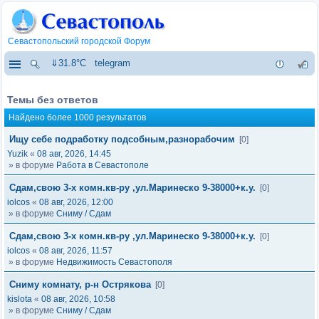
Севастопольский городской Форум
⇓31.8°C
telegram
Темы без ответов
Найдено более 1000 результатов
Ищу себе подработку подсобным,разнорабочим
[0]
Yuzik
«
08 авг, 2026, 14:45
» в форуме
Работа в Севастополе
Сдам,свою 3-х комн.кв-ру ,ул.Маринеско 9-38000+к.у.
[0]
iolcos
«
08 авг, 2026, 12:00
» в форуме
Сниму / Сдам
Сдам,свою 3-х комн.кв-ру ,ул.Маринеско 9-38000+к.у.
[0]
iolcos
«
08 авг, 2026, 11:57
» в форуме
Недвижимость Севастополя
Сниму комнату, р-н Острякова
[0]
kislota
«
08 авг, 2026, 10:58
» в форуме
Сниму / Сдам