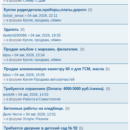
» в форуме
Сниму / Сдам
Куплю радиодетали,приборы,платы.дорого
[0]
Golub_sevas
«
04 авг, 2026, 22:11
» в форуме
Купля, продажа, обмен
Удалить
[0]
student200086
«
04 авг, 2026, 19:35
» в форуме
Купля, продажа, обмен
Продам альбом с марками, филателия.
[0]
bijou
«
04 авг, 2026, 15:34
» в форуме
Купля, продажа, обмен
Продам алюминиевую канистру 60 л для ГСМ, масла
[0]
bijou
«
04 авг, 2026, 15:05
» в форуме
Купля-Продажа автозапчастей
Требуются охранники (Оплата: 4000-5000 руб./смена).
[0]
work48
«
04 авг, 2026, 14:53
» в форуме
Работа в Севастополе
Бетонные работы на кладбище.
[0]
Дело Чести
«
04 авг, 2026, 12:01
» в форуме
Услуги / Разное
Требуется дворник в детский сад № 92
[0]