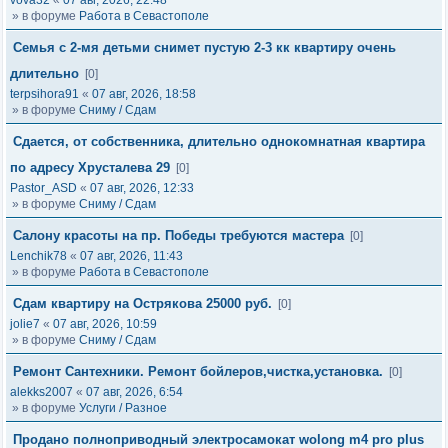
vova32
«
07 авг, 2026, 22:48
» в форуме
Работа в Севастополе
Семья с 2-мя детьми снимет пустую 2-3 кк квартиру очень
длительно
[0]
terpsihora91
«
07 авг, 2026, 18:58
» в форуме
Сниму / Сдам
Сдается, от собственника, длительно однокомнатная квартира
по адресу Хрусталева 29
[0]
Pastor_ASD
«
07 авг, 2026, 12:33
» в форуме
Сниму / Сдам
Салону красоты на пр. Победы требуются мастера
[0]
Lenchik78
«
07 авг, 2026, 11:43
» в форуме
Работа в Севастополе
Сдам квартиру на Острякова 25000 руб.
[0]
jolie7
«
07 авг, 2026, 10:59
» в форуме
Сниму / Сдам
Ремонт Сантехники. Ремонт бойлеров,чистка,установка.
[0]
alekks2007
«
07 авг, 2026, 6:54
» в форуме
Услуги / Разное
Продано полноприводный электросамокат wolong m4 pro plus