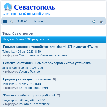
Севастопольский городской Форум
⇑28.4°C
telegram
Темы без ответов
Найдено более 1000 результатов
Продам зарядное устройство для xiaomi 11T и других 67w
[0]
Tolя'shka
«
09 авг, 2026, 8:40
» в форуме
Смартфоны, мобильные телефоны
Ремонт Сантехники. Ремонт бойлеров,чистка,установка.
[0]
alekks2007
«
09 авг, 2026, 7:38
» в форуме
Услуги / Разное
Продам унитаз для строителей
[0]
Tolя'shka
«
09 авг, 2026, 0:43
» в форуме
Купля, продажа, обмен
Желаю поработать разнорабочий
[0]
Ведастрой
«
08 авг, 2026, 21:10
» в форуме
Работа в Севастополе