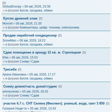
[0]
GlobalEnergy
«
06 авг, 2026, 23:36
» в форуме
Купля, продажа, обмен
Куплю древний хлам
[0]
Monolit
«
06 авг, 2026, 21:35
» в форуме
Компьютеры, цифр. техника, электроника
Продам нерабочий кондиционер
[0]
SnowMan
«
06 авг, 2026, 18:22
» в форуме
Купля, продажа, обмен
Сдам помещение в аренду 12 кв. м. Стрелецкая
[0]
Юик
«
06 авг, 2026, 15:53
» в форуме
Сниму / Сдам
Тресиба
[0]
Арина Ивановна
«
05 авг, 2026, 17:17
» в форуме
Купля, продажа, обмен
Сниму домик/часть дома/студию
[0]
апельсинко
«
05 авг, 2026, 16:32
» в форуме
Сниму / Сдам
участок 6.7 с. СНТ Селена (Фиолент). ровный, вода, свет 3 850
[0]
Галерея Недв-ти
«
05 авг, 2026, 13:43