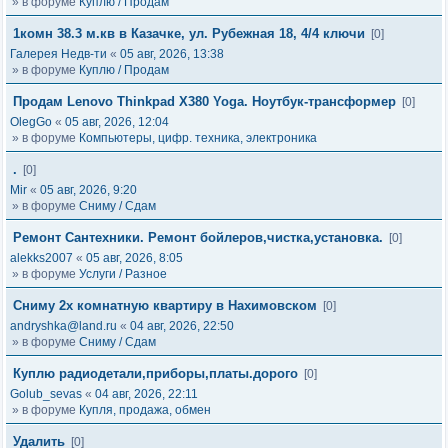
» в форуме
Куплю / Продам
1комн 38.3 м.кв в Казачке, ул. Рубежная 18, 4/4 ключи
[0]
Галерея Недв-ти
«
05 авг, 2026, 13:38
» в форуме
Куплю / Продам
Продам Lenovo Thinkpad X380 Yoga. Ноутбук-трансформер
[0]
OlegGo
«
05 авг, 2026, 12:04
» в форуме
Компьютеры, цифр. техника, электроника
.
[0]
Mir
«
05 авг, 2026, 9:20
» в форуме
Сниму / Сдам
Ремонт Сантехники. Ремонт бойлеров,чистка,установка.
[0]
alekks2007
«
05 авг, 2026, 8:05
» в форуме
Услуги / Разное
Сниму 2х комнатную квартиру в Нахимовском
[0]
andryshka@land.ru
«
04 авг, 2026, 22:50
» в форуме
Сниму / Сдам
Куплю радиодетали,приборы,платы.дорого
[0]
Golub_sevas
«
04 авг, 2026, 22:11
» в форуме
Купля, продажа, обмен
Удалить
[0]