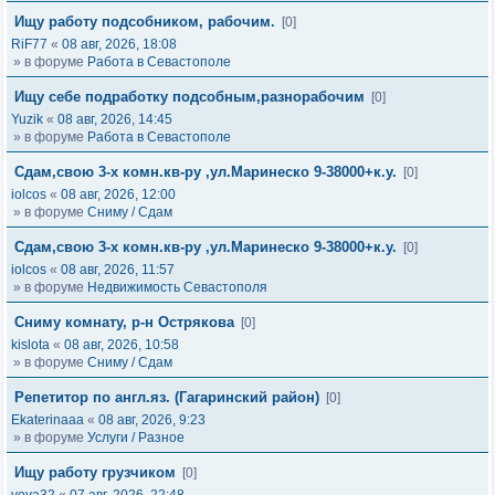
Ищу работу подсобником, рабочим.
[0]
RiF77
«
08 авг, 2026, 18:08
» в форуме
Работа в Севастополе
Ищу себе подработку подсобным,разнорабочим
[0]
Yuzik
«
08 авг, 2026, 14:45
» в форуме
Работа в Севастополе
Сдам,свою 3-х комн.кв-ру ,ул.Маринеско 9-38000+к.у.
[0]
iolcos
«
08 авг, 2026, 12:00
» в форуме
Сниму / Сдам
Сдам,свою 3-х комн.кв-ру ,ул.Маринеско 9-38000+к.у.
[0]
iolcos
«
08 авг, 2026, 11:57
» в форуме
Недвижимость Севастополя
Сниму комнату, р-н Острякова
[0]
kislota
«
08 авг, 2026, 10:58
» в форуме
Сниму / Сдам
Репетитор по англ.яз. (Гагаринский район)
[0]
Ekaterinaaa
«
08 авг, 2026, 9:23
» в форуме
Услуги / Разное
Ищу работу грузчиком
[0]