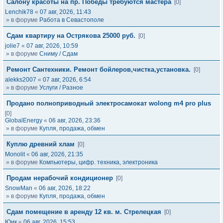
Салону красоты на пр. Победы требуются мастера
[0]
Lenchik78
«
07 авг, 2026, 11:43
» в форуме
Работа в Севастополе
Сдам квартиру на Острякова 25000 руб.
[0]
jolie7
«
07 авг, 2026, 10:59
» в форуме
Сниму / Сдам
Ремонт Сантехники. Ремонт бойлеров,чистка,установка.
[0]
alekks2007
«
07 авг, 2026, 6:54
» в форуме
Услуги / Разное
Продано полноприводный электросамокат wolong m4 pro plus
[0]
GlobalEnergy
«
06 авг, 2026, 23:36
» в форуме
Купля, продажа, обмен
Куплю древний хлам
[0]
Monolit
«
06 авг, 2026, 21:35
» в форуме
Компьютеры, цифр. техника, электроника
Продам нерабочий кондиционер
[0]
SnowMan
«
06 авг, 2026, 18:22
» в форуме
Купля, продажа, обмен
Сдам помещение в аренду 12 кв. м. Стрелецкая
[0]
Юик
«
06 авг, 2026, 15:53