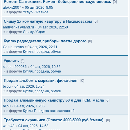
Ремонт Сантехники. Ремонт бойлеров,чистка,установка.
[0]
alekks2007
«
05 авг, 2026, 8:05
» в форуме
Услуги / Разное
Сниму 2х комнатную квартиру в Нахимовском
[0]
andryshka@land.ru
«
04 авг, 2026, 22:50
» в форуме
Сниму / Сдам
Куплю радиодетали,приборы,платы.дорого
[0]
Golub_sevas
«
04 авг, 2026, 22:11
» в форуме
Купля, продажа, обмен
Удалить
[0]
student200086
«
04 авг, 2026, 19:35
» в форуме
Купля, продажа, обмен
Продам альбом с марками, филателия.
[0]
bijou
«
04 авг, 2026, 15:34
» в форуме
Купля, продажа, обмен
Продам алюминиевую канистру 60 л для ГСМ, масла
[0]
bijou
«
04 авг, 2026, 15:05
» в форуме
Купля-Продажа автозапчастей
Требуются охранники (Оплата: 4000-5000 руб./смена).
[0]
work48
«
04 авг, 2026, 14:53