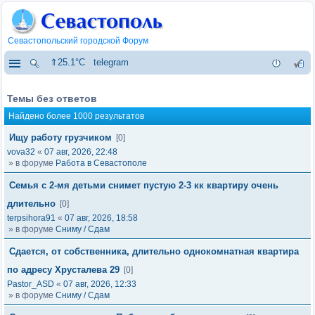
Севастопольский городской Форум
⇑25.1°C
telegram
Темы без ответов
Найдено более 1000 результатов
Ищу работу грузчиком
[0]
vova32
«
07 авг, 2026, 22:48
» в форуме
Работа в Севастополе
Семья с 2-мя детьми снимет пустую 2-3 кк квартиру очень
длительно
[0]
terpsihora91
«
07 авг, 2026, 18:58
» в форуме
Сниму / Сдам
Сдается, от собственника, длительно однокомнатная квартира
по адресу Хрусталева 29
[0]
Pastor_ASD
«
07 авг, 2026, 12:33
» в форуме
Сниму / Сдам