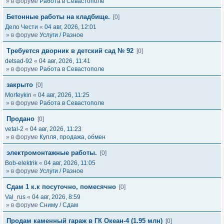
» в форуме
Работа в Севастополе
Бетонные работы на кладбище.
[0]
Дело Чести
«
04 авг, 2026, 12:01
» в форуме
Услуги / Разное
Требуется дворник в детский сад № 92
[0]
detsad-92
«
04 авг, 2026, 11:41
» в форуме
Работа в Севастополе
закрыто
[0]
Morfeykin
«
04 авг, 2026, 11:25
» в форуме
Работа в Севастополе
Продано
[0]
vetal-2
«
04 авг, 2026, 11:23
» в форуме
Купля, продажа, обмен
электромонтажные работы.
[0]
Bob-elektrik
«
04 авг, 2026, 11:05
» в форуме
Услуги / Разное
Сдам 1 к.к посуточно, помесячно
[0]
Val_rus
«
04 авг, 2026, 8:59
» в форуме
Сниму / Сдам
Продам каменный гараж в ГК Океан-4 (1.95 млн)
[0]