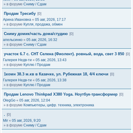
» в форуме
Сниму / Сдам
Продам Тресибу
[0]
Арина Ивановна
«
05 авг, 2026, 17:17
» в форуме
Купля, продажа, обмен
Сниму домик/часть дома/студию
[0]
апельсинко
«
05 авг, 2026, 16:32
» в форуме
Сниму / Сдам
участок 6.7 с. СНТ Селена (Фиолент). ровный, вода, свет 3 850
[0]
Галерея Недв-ти
«
05 авг, 2026, 13:43
» в форуме
Куплю / Продам
1комн 38.3 м.кв в Казачке, ул. Рубежная 18, 4/4 ключи
[0]
Галерея Недв-ти
«
05 авг, 2026, 13:38
» в форуме
Куплю / Продам
Продам Lenovo Thinkpad X380 Yoga. Ноутбук-трансформер
[0]
OlegGo
«
05 авг, 2026, 12:04
» в форуме
Компьютеры, цифр. техника, электроника
.
[0]
Mir
«
05 авг, 2026, 9:20
» в форуме
Сниму / Сдам