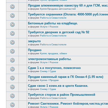
нет
В
новых
этой
Продам алюминиевую канистру 60 л для ГСМ, мас
непрочитанных
теме
сообщений.
в форуме
Купля-Продажа автозапчастей
нет
В
новых
этой
Требуются охранники (Оплата: 4000-5000 руб./смен
непрочитанных
теме
сообщений.
в форуме
Работа в Севастополе
нет
В
новых
этой
Бетонные работы на кладбище.
непрочитанных
теме
сообщений.
в форуме
Услуги / Разное
нет
В
новых
этой
Требуется дворник в детский сад № 92
непрочитанных
теме
сообщений.
в форуме
Работа в Севастополе
нет
В
новых
этой
закрыто
непрочитанных
теме
сообщений.
в форуме
Работа в Севастополе
нет
В
новых
этой
Продано
непрочитанных
теме
сообщений.
в форуме
Купля, продажа, обмен
нет
В
новых
этой
электромонтажные работы.
непрочитанных
теме
сообщений.
в форуме
Услуги / Разное
нет
В
новых
этой
Сдам 1 к.к посуточно, помесячно
непрочитанных
теме
сообщений.
в форуме
Сниму / Сдам
нет
В
новых
этой
Продам каменный гараж в ГК Океан-4 (1.95 млн)
непрочитанных
теме
сообщений.
в форуме
Куплю / Продам
нет
В
новых
этой
Сдам свою 1 комн.кв в центе Казачки.
непрочитанных
теме
сообщений.
в форуме
Сниму / Сдам
нет
В
новых
этой
Требуется сторож в район Промышленной
непрочитанных
теме
сообщений.
в форуме
Работа в Севастополе
нет
В
новых
этой
Ремонт Сантехники. Ремонт бойлеров,чистка,уста
непрочитанных
теме
сообщений.
в форуме
Услуги / Разное
нет