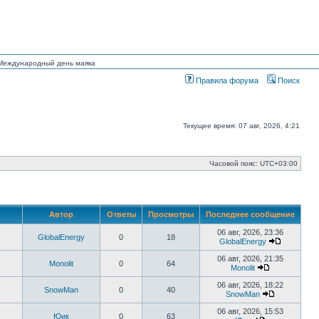
н Международный день маяка
Правила форума
Поиск
Текущее время: 07 авг, 2026, 4:21
Часовой пояс:
UTC+03:00
Автор
Ответы
Просмотры
Последнее сообщение
06 авг, 2026, 23:36
GlobalEnergy
0
18
GlobalEnergy
Перейти
к
06 авг, 2026, 21:35
Monolit
0
64
последне
Monolit
сообщени
Перейти
к
06 авг, 2026, 18:22
SnowMan
0
40
последнему
SnowMan
сообщению
Перейти
к
06 авг, 2026, 15:53
Юик
0
63
последнему