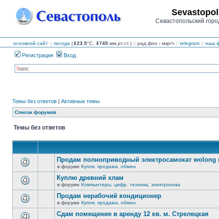
Sevastopol
Севастопольский горо
основной сайт
::
погода
(
⇓23.5
°C,
⇓745
мм.рт.ст.) :: рад.фон
-
мкр/ч
::
telegram
::
наш ф
Регистрация
Вход
Темы без ответов
|
Активные темы
Список форумов
Темы без ответов
Продам полноприводный электросамокат wolong m
в форуме
Купля, продажа, обмен
В
этой
Куплю древний хлам
теме
в форуме
Компьютеры, цифр. техника, электроника
нет
В
новых
этой
Продам нерабочий кондиционер
непрочитанных
теме
сообщений.
в форуме
Купля, продажа, обмен
нет
В
новых
этой
Сдам помещение в аренду 12 кв. м. Стрелецкая
непрочитанных
теме