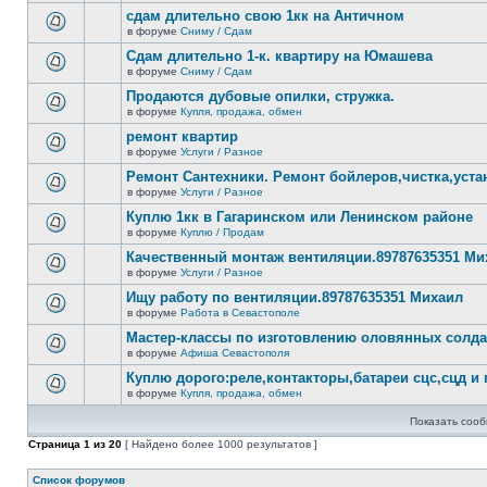
новых
этой
сдам длительно свою 1кк на Античном
непрочитанных
теме
сообщений.
в форуме
Сниму / Сдам
нет
В
новых
этой
Сдам длительно 1-к. квартиру на Юмашева
непрочитанных
теме
сообщений.
в форуме
Сниму / Сдам
нет
В
новых
этой
Продаются дубовые опилки, стружка.
непрочитанных
теме
сообщений.
в форуме
Купля, продажа, обмен
нет
В
новых
этой
ремонт квартир
непрочитанных
теме
сообщений.
в форуме
Услуги / Разное
нет
В
новых
этой
Ремонт Сантехники. Ремонт бойлеров,чистка,уста
непрочитанных
теме
сообщений.
в форуме
Услуги / Разное
нет
В
новых
этой
Куплю 1кк в Гагаринском или Ленинском районе
непрочитанных
теме
сообщений.
в форуме
Куплю / Продам
нет
В
новых
этой
Качественный монтаж вентиляции.89787635351 Ми
непрочитанных
теме
сообщений.
в форуме
Услуги / Разное
нет
В
новых
этой
Ищу работу по вентиляции.89787635351 Михаил
непрочитанных
теме
сообщений.
в форуме
Работа в Севастополе
нет
В
новых
этой
Мастер-классы по изготовлению оловянных солд
непрочитанных
теме
сообщений.
в форуме
Афиша Севастополя
нет
В
новых
этой
Куплю дорого:реле,контакторы,батареи сцс,сцд и
непрочитанных
теме
сообщений.
в форуме
Купля, продажа, обмен
нет
В
новых
этой
непрочитанных
Показать сооб
теме
сообщений.
нет
Страница
1
из
20
[ Найдено более 1000 результатов ]
новых
непрочитанных
сообщений.
Список форумов