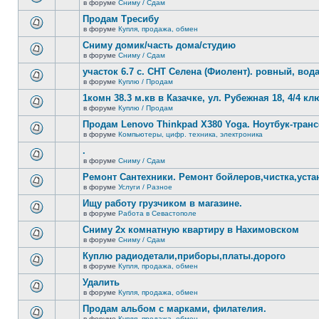
сообщений.
в форуме
Сниму / Сдам
нет
В
новых
этой
Продам Тресибу
непрочитанных
теме
сообщений.
в форуме
Купля, продажа, обмен
нет
В
новых
этой
Сниму домик/часть дома/студию
непрочитанных
теме
сообщений.
в форуме
Сниму / Сдам
нет
В
новых
этой
участок 6.7 с. СНТ Селена (Фиолент). ровный, вода,
непрочитанных
теме
сообщений.
в форуме
Куплю / Продам
нет
В
новых
этой
1комн 38.3 м.кв в Казачке, ул. Рубежная 18, 4/4 к
непрочитанных
теме
сообщений.
в форуме
Куплю / Продам
нет
В
новых
этой
Продам Lenovo Thinkpad X380 Yoga. Ноутбук-тра
непрочитанных
теме
сообщений.
в форуме
Компьютеры, цифр. техника, электроника
нет
В
новых
этой
.
непрочитанных
теме
сообщений.
в форуме
Сниму / Сдам
нет
В
новых
этой
Ремонт Сантехники. Ремонт бойлеров,чистка,уста
непрочитанных
теме
сообщений.
в форуме
Услуги / Разное
нет
В
новых
этой
Ищу работу грузчиком в магазине.
непрочитанных
теме
сообщений.
в форуме
Работа в Севастополе
нет
В
новых
этой
Сниму 2х комнатную квартиру в Нахимовском
непрочитанных
теме
сообщений.
в форуме
Сниму / Сдам
нет
В
новых
этой
Куплю радиодетали,приборы,платы.дорого
непрочитанных
теме
сообщений.
в форуме
Купля, продажа, обмен
нет
В
новых
этой
Удалить
непрочитанных
теме
сообщений.
в форуме
Купля, продажа, обмен
нет
В
новых
этой
Продам альбом с марками, филателия.
непрочитанных
теме
сообщений.
в форуме
Купля, продажа, обмен