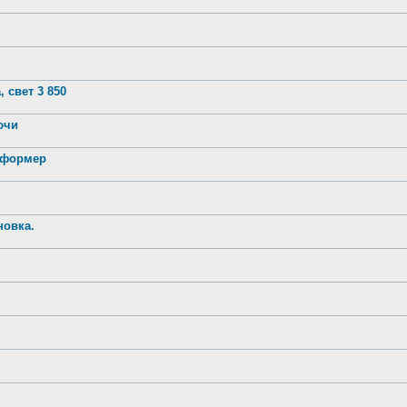
 свет 3 850
лючи
нсформер
новка.