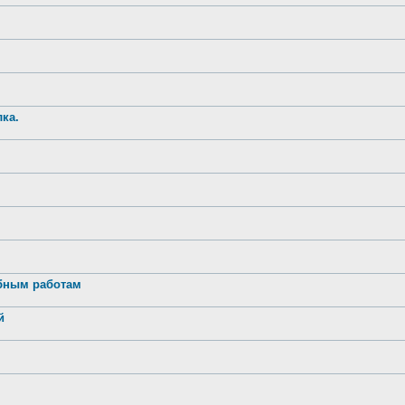
ка.
обным работам
й