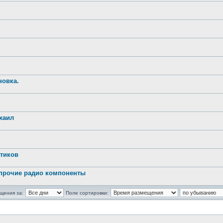
новка.
хаил
атиков
 прочие радио компоненты
щения за:
Поле сортировки: