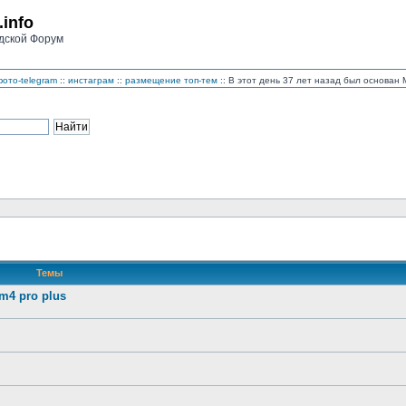
.info
дской Форум
ото-telegram
::
инстаграм
::
размещение топ-тем
:: В этот день 37 лет назад был основа
Темы
4 pro plus