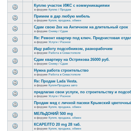
В
новых
этой
Куплю участок ИЖС с коммуникациями
непрочитанных
теме
сообщений.
в форуме
Куплю / Продам
нет
В
новых
этой
Примем в дар любую мебель
непрочитанных
теме
сообщений.
в форуме
Купля, продажа, обмен
нет
В
новых
этой
Сдам свою 2кк на Античном на длительный срок
непрочитанных
теме
сообщений.
в форуме
Сниму / Сдам
нет
В
новых
этой
Re: Ремонт квартир под ключ. Предчистовая отдел
непрочитанных
теме
сообщений.
в форуме
Услуги / Разное
нет
В
новых
этой
Ищу работу подсобником, разнорабочим
непрочитанных
теме
сообщений.
в форуме
Работа в Севастополе
нет
В
новых
этой
Сдам квартиру на Острякова 26000 руб.
непрочитанных
теме
сообщений.
в форуме
Сниму / Сдам
нет
В
новых
этой
Нужна работа строительство
непрочитанных
теме
сообщений.
в форуме
Работа в Севастополе
нет
В
новых
этой
Re: Продам Lada Vesta.
непрочитанных
теме
сообщений.
в форуме
Купля-Продажа авто
нет
В
новых
этой
предлагаю свои услуги, по строительству и подс
непрочитанных
теме
сообщений.
в форуме
Услуги / Разное
нет
В
новых
этой
Продам мед с личной пасеки Крымский цветочны
непрочитанных
теме
сообщений.
в форуме
Купля, продажа, обмен
нет
В
новых
этой
МЕЛЬДОНИЙ 500 mg
непрочитанных
теме
сообщений.
в форуме
Купля, продажа, обмен
нет
В
новых
этой
КСАРЕЛТО 20 mg 28 таб.
непрочитанных
теме
сообщений.
в форуме
Купля, продажа, обмен
нет
В