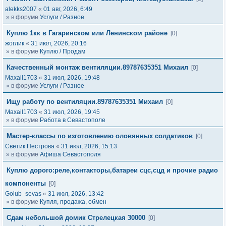
alekks2007
«
01 авг, 2026, 6:49
» в форуме
Услуги / Разное
Куплю 1кк в Гагаринском или Ленинском районе
[0]
жоглик
«
31 июл, 2026, 20:16
» в форуме
Куплю / Продам
Качественный монтаж вентиляции.89787635351 Михаил
[0]
Maxail1703
«
31 июл, 2026, 19:48
» в форуме
Услуги / Разное
Ищу работу по вентиляции.89787635351 Михаил
[0]
Maxail1703
«
31 июл, 2026, 19:45
» в форуме
Работа в Севастополе
Мастер-классы по изготовлению оловянных солдатиков
[0]
Светик Пестрова
«
31 июл, 2026, 15:13
» в форуме
Афиша Севастополя
Куплю дорого:реле,контакторы,батареи сцс,сцд и прочие радио
компоненты
[0]
Golub_sevas
«
31 июл, 2026, 13:42
» в форуме
Купля, продажа, обмен
Сдам небольшой домик Стрелецкая 30000
[0]