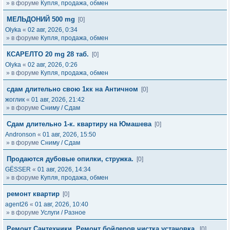
» в форуме
Купля, продажа, обмен
МЕЛЬДОНИЙ 500 mg
[0]
Olyka
«
02 авг, 2026, 0:34
» в форуме
Купля, продажа, обмен
КСАРЕЛТО 20 mg 28 таб.
[0]
Olyka
«
02 авг, 2026, 0:26
» в форуме
Купля, продажа, обмен
сдам длительно свою 1кк на Античном
[0]
жоглик
«
01 авг, 2026, 21:42
» в форуме
Сниму / Сдам
Сдам длительно 1-к. квартиру на Юмашева
[0]
Andronson
«
01 авг, 2026, 15:50
» в форуме
Сниму / Сдам
Продаются дубовые опилки, стружка.
[0]
GЁSSER
«
01 авг, 2026, 14:34
» в форуме
Купля, продажа, обмен
ремонт квартир
[0]
agent26
«
01 авг, 2026, 10:40
» в форуме
Услуги / Разное
Ремонт Сантехники. Ремонт бойлеров,чистка,установка.
[0]