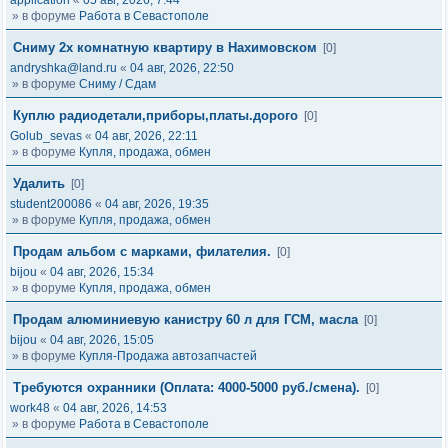
application
«
05 авг, 2026, 7:44
» в форуме
Работа в Севастополе
Сниму 2х комнатную квартиру в Нахимовском
[0]
andryshka@land.ru
«
04 авг, 2026, 22:50
» в форуме
Сниму / Сдам
Куплю радиодетали,приборы,платы.дорого
[0]
Golub_sevas
«
04 авг, 2026, 22:11
» в форуме
Купля, продажа, обмен
Удалить
[0]
student200086
«
04 авг, 2026, 19:35
» в форуме
Купля, продажа, обмен
Продам альбом с марками, филателия.
[0]
bijou
«
04 авг, 2026, 15:34
» в форуме
Купля, продажа, обмен
Продам алюминиевую канистру 60 л для ГСМ, масла
[0]
bijou
«
04 авг, 2026, 15:05
» в форуме
Купля-Продажа автозапчастей
Требуются охранники (Оплата: 4000-5000 руб./смена).
[0]
work48
«
04 авг, 2026, 14:53
» в форуме
Работа в Севастополе