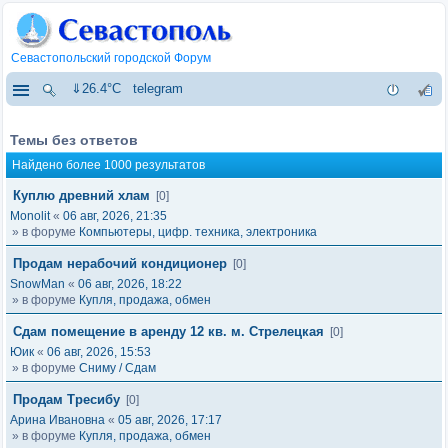
Севастопольский городской Форум
⇓26.4°C
telegram
Темы без ответов
Найдено более 1000 результатов
Куплю древний хлам
[0]
Monolit
«
06 авг, 2026, 21:35
» в форуме
Компьютеры, цифр. техника, электроника
Продам нерабочий кондиционер
[0]
SnowMan
«
06 авг, 2026, 18:22
» в форуме
Купля, продажа, обмен
Сдам помещение в аренду 12 кв. м. Стрелецкая
[0]
Юик
«
06 авг, 2026, 15:53
» в форуме
Сниму / Сдам
Продам Тресибу
[0]
Арина Ивановна
«
05 авг, 2026, 17:17
» в форуме
Купля, продажа, обмен