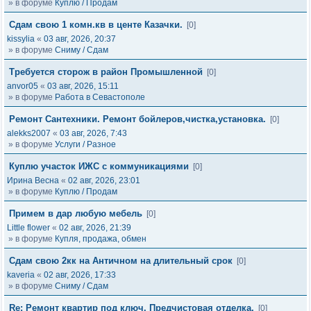
» в форуме
Куплю / Продам
Сдам свою 1 комн.кв в центе Казачки.
[0]
kissylia
«
03 авг, 2026, 20:37
» в форуме
Сниму / Сдам
Требуется сторож в район Промышленной
[0]
anvor05
«
03 авг, 2026, 15:11
» в форуме
Работа в Севастополе
Ремонт Сантехники. Ремонт бойлеров,чистка,установка.
[0]
alekks2007
«
03 авг, 2026, 7:43
» в форуме
Услуги / Разное
Куплю участок ИЖС с коммуникациями
[0]
Ирина Весна
«
02 авг, 2026, 23:01
» в форуме
Куплю / Продам
Примем в дар любую мебель
[0]
Little flower
«
02 авг, 2026, 21:39
» в форуме
Купля, продажа, обмен
Сдам свою 2кк на Античном на длительный срок
[0]
kaveria
«
02 авг, 2026, 17:33
» в форуме
Сниму / Сдам
Re: Ремонт квартир под ключ. Предчистовая отделка.
[0]