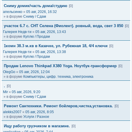
Сниму домик/часть дома/студию
[0]
апельсинко
«
05 авг, 2026, 16:32
» в форуме
Сниму / Сдам
участок 6.7 с. СНТ Селена (Фиолент). ровный, вода, свет 3 850
[0]
Галерея Недв-ти
«
05 авг, 2026, 13:43
» в форуме
Куплю / Продам
1комн 38.3 м.кв в Казачке, ул. Рубежная 18, 4/4 ключи
[0]
Галерея Недв-ти
«
05 авг, 2026, 13:38
» в форуме
Куплю / Продам
Продам Lenovo Thinkpad X380 Yoga. Ноутбук-трансформер
[0]
OlegGo
«
05 авг, 2026, 12:04
» в форуме
Компьютеры, цифр. техника, электроника
.
[0]
Mir
«
05 авг, 2026, 9:20
» в форуме
Сниму / Сдам
Ремонт Сантехники. Ремонт бойлеров,чистка,установка.
[0]
alekks2007
«
05 авг, 2026, 8:05
» в форуме
Услуги / Разное
Ищу работу грузчиком в магазине.
[0]