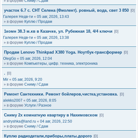
» в форуме
Сниму / Сдам
участок 6.7 с. СНТ Селена (Фиолент). ровный, вода, свет 3 850
[0]
Галерея Недв-ти
«
05 авг, 2026, 13:43
» в форуме
Куплю / Продам
1комн 38.3 м.кв в Казачке, ул. Рубежная 18, 4/4 ключи
[0]
Галерея Недв-ти
«
05 авг, 2026, 13:38
» в форуме
Куплю / Продам
Продам Lenovo Thinkpad X380 Yoga. Ноутбук-трансформер
[0]
OlegGo
«
05 авг, 2026, 12:04
» в форуме
Компьютеры, цифр. техника, электроника
.
[0]
Mir
«
05 авг, 2026, 9:20
» в форуме
Сниму / Сдам
Ремонт Сантехники. Ремонт бойлеров,чистка,установка.
[0]
alekks2007
«
05 авг, 2026, 8:05
» в форуме
Услуги / Разное
Сниму 2х комнатную квартиру в Нахимовском
[0]
andryshka@land.ru
«
04 авг, 2026, 22:50
» в форуме
Сниму / Сдам
Куплю радиодетали,приборы,платы.дорого
[0]