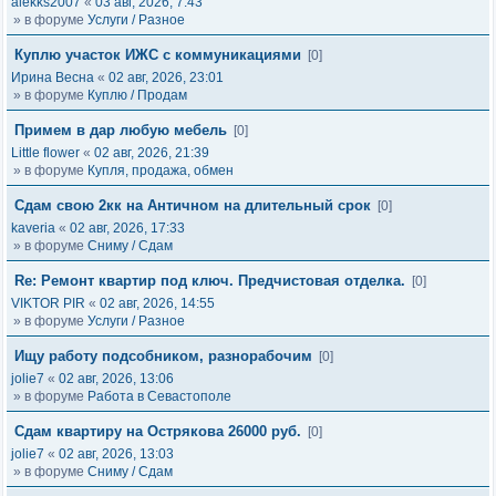
alekks2007
«
03 авг, 2026, 7:43
» в форуме
Услуги / Разное
Куплю участок ИЖС с коммуникациями
[0]
Ирина Весна
«
02 авг, 2026, 23:01
» в форуме
Куплю / Продам
Примем в дар любую мебель
[0]
Little flower
«
02 авг, 2026, 21:39
» в форуме
Купля, продажа, обмен
Сдам свою 2кк на Античном на длительный срок
[0]
kaveria
«
02 авг, 2026, 17:33
» в форуме
Сниму / Сдам
Re: Ремонт квартир под ключ. Предчистовая отделка.
[0]
VIKTOR PIR
«
02 авг, 2026, 14:55
» в форуме
Услуги / Разное
Ищу работу подсобником, разнорабочим
[0]
jolie7
«
02 авг, 2026, 13:06
» в форуме
Работа в Севастополе
Сдам квартиру на Острякова 26000 руб.
[0]
jolie7
«
02 авг, 2026, 13:03
» в форуме
Сниму / Сдам