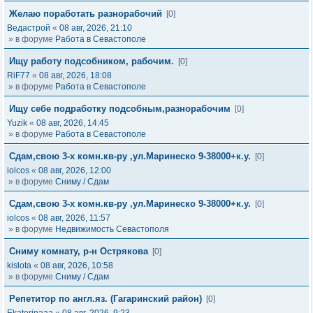
Желаю поработать разнорабочий
[0]
Ведастрой
«
08 авг, 2026, 21:10
» в форуме
Работа в Севастополе
Ищу работу подсобником, рабочим.
[0]
RiF77
«
08 авг, 2026, 18:08
» в форуме
Работа в Севастополе
Ищу себе подработку подсобным,разнорабочим
[0]
Yuzik
«
08 авг, 2026, 14:45
» в форуме
Работа в Севастополе
Сдам,свою 3-х комн.кв-ру ,ул.Маринеско 9-38000+к.у.
[0]
iolcos
«
08 авг, 2026, 12:00
» в форуме
Сниму / Сдам
Сдам,свою 3-х комн.кв-ру ,ул.Маринеско 9-38000+к.у.
[0]
iolcos
«
08 авг, 2026, 11:57
» в форуме
Недвижимость Севастополя
Сниму комнату, р-н Острякова
[0]
kislota
«
08 авг, 2026, 10:58
» в форуме
Сниму / Сдам
Репетитор по англ.яз. (Гагаринский район)
[0]