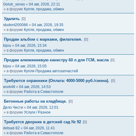
Golub_sevas
«
04 авг, 2026, 22:11
» в форуме
Купля, продажа, обмен
Удалить
[0]
student200086
«
04 авг, 2026, 19:35
» в форуме
Купля, продажа, обмен
Продам альбом с марками, филателия.
[0]
bijou
«
04 авг, 2026, 15:34
» в форуме
Купля, продажа, обмен
Продам алюминиевую канистру 60 л для ГСМ, масла
[0]
bijou
«
04 авг, 2026, 15:05
» в форуме
Купля-Продажа автозапчастей
Требуются охранники (Оплата: 4000-5000 руб./смена).
[0]
work48
«
04 авг, 2026, 14:53
» в форуме
Работа в Севастополе
Бетонные работы на кладбище.
[0]
Дело Чести
«
04 авг, 2026, 12:01
» в форуме
Услуги / Разное
Требуется дворник в детский сад № 92
[0]
detsad-92
«
04 авг, 2026, 11:41
» в форуме
Работа в Севастополе