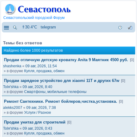
Севастопольский городской Форум
⇑30.4°C
telegram
Темы без ответов
Найдено более 1000 результатов
Продам отличную детскую кроватку Anita 9 Маятник 4500 руб.
[0]
shashenka
«
09 авг, 2026, 11:54
» в форуме
Купля, продажа, обмен
Продам зарядное устройство для xiaomi 11T и других 67w
[0]
Tolя'shka
«
09 авг, 2026, 8:40
» в форуме
Смартфоны, мобильные телефоны
Ремонт Сантехники. Ремонт бойлеров,чистка,установка.
[0]
alekks2007
«
09 авг, 2026, 7:38
» в форуме
Услуги / Разное
Продам унитаз для строителей
[0]
Tolя'shka
«
09 авг, 2026, 0:43
» в форуме
Купля, продажа, обмен