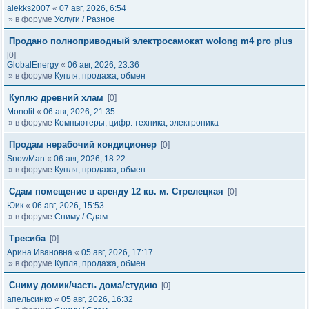
alekks2007
«
07 авг, 2026, 6:54
» в форуме
Услуги / Разное
Продано полноприводный электросамокат wolong m4 pro plus
[0]
GlobalEnergy
«
06 авг, 2026, 23:36
» в форуме
Купля, продажа, обмен
Куплю древний хлам
[0]
Monolit
«
06 авг, 2026, 21:35
» в форуме
Компьютеры, цифр. техника, электроника
Продам нерабочий кондиционер
[0]
SnowMan
«
06 авг, 2026, 18:22
» в форуме
Купля, продажа, обмен
Сдам помещение в аренду 12 кв. м. Стрелецкая
[0]
Юик
«
06 авг, 2026, 15:53
» в форуме
Сниму / Сдам
Тресиба
[0]
Арина Ивановна
«
05 авг, 2026, 17:17
» в форуме
Купля, продажа, обмен
Сниму домик/часть дома/студию
[0]
апельсинко
«
05 авг, 2026, 16:32