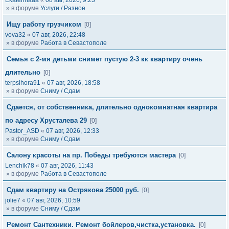
Ekaterinaaa
«
08 авг, 2026, 9:23
» в форуме
Услуги / Разное
Ищу работу грузчиком
[0]
vova32
«
07 авг, 2026, 22:48
» в форуме
Работа в Севастополе
Семья с 2-мя детьми снимет пустую 2-3 кк квартиру очень
длительно
[0]
terpsihora91
«
07 авг, 2026, 18:58
» в форуме
Сниму / Сдам
Сдается, от собственника, длительно однокомнатная квартира
по адресу Хрусталева 29
[0]
Pastor_ASD
«
07 авг, 2026, 12:33
» в форуме
Сниму / Сдам
Салону красоты на пр. Победы требуются мастера
[0]
Lenchik78
«
07 авг, 2026, 11:43
» в форуме
Работа в Севастополе
Сдам квартиру на Острякова 25000 руб.
[0]
jolie7
«
07 авг, 2026, 10:59
» в форуме
Сниму / Сдам
Ремонт Сантехники. Ремонт бойлеров,чистка,установка.
[0]