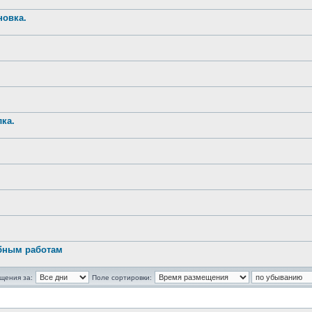
новка.
ка.
обным работам
щения за:
Поле сортировки: