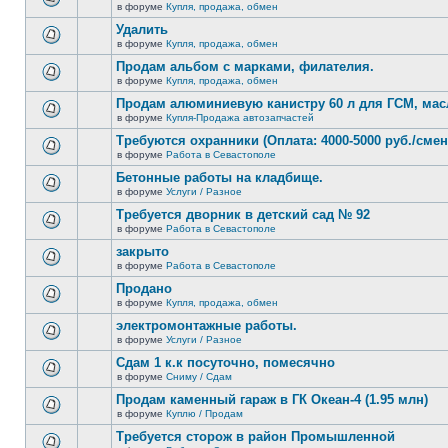
сообщений.
в форуме
Купля, продажа, обмен
нет
В
новых
этой
Удалить
непрочитанных
теме
сообщений.
в форуме
Купля, продажа, обмен
нет
В
новых
этой
Продам альбом с марками, филателия.
непрочитанных
теме
сообщений.
в форуме
Купля, продажа, обмен
нет
В
новых
этой
Продам алюминиевую канистру 60 л для ГСМ, мас
непрочитанных
теме
сообщений.
в форуме
Купля-Продажа автозапчастей
нет
В
новых
этой
Требуются охранники (Оплата: 4000-5000 руб./смен
непрочитанных
теме
сообщений.
в форуме
Работа в Севастополе
нет
В
новых
этой
Бетонные работы на кладбище.
непрочитанных
теме
сообщений.
в форуме
Услуги / Разное
нет
В
новых
этой
Требуется дворник в детский сад № 92
непрочитанных
теме
сообщений.
в форуме
Работа в Севастополе
нет
В
новых
этой
закрыто
непрочитанных
теме
сообщений.
в форуме
Работа в Севастополе
нет
В
новых
этой
Продано
непрочитанных
теме
сообщений.
в форуме
Купля, продажа, обмен
нет
В
новых
этой
электромонтажные работы.
непрочитанных
теме
сообщений.
в форуме
Услуги / Разное
нет
В
новых
этой
Сдам 1 к.к посуточно, помесячно
непрочитанных
теме
сообщений.
в форуме
Сниму / Сдам
нет
В
новых
этой
Продам каменный гараж в ГК Океан-4 (1.95 млн)
непрочитанных
теме
сообщений.
в форуме
Куплю / Продам
нет
В
новых
этой
Требуется сторож в район Промышленной
непрочитанных
теме