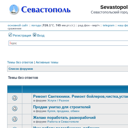
Sevastopol
Севастопольский горо
основной сайт
::
погода
(
⇑26.1
°C,
745
мм.рт.ст.) :: рад.фон
-
мкр/ч
::
telegram
::
наш фо
сражении
Регистрация
Вход
Темы без ответов
|
Активные темы
Список форумов
Темы без ответов
Ремонт Сантехники. Ремонт бойлеров,чистка,уста
в форуме
Услуги / Разное
В
этой
Продам унитаз для строителей
теме
в форуме
Купля, продажа, обмен
нет
В
новых
этой
Желаю поработать разнорабочий
непрочитанных
теме
сообщений.
в форуме
Работа в Севастополе
нет
В
новых
этой