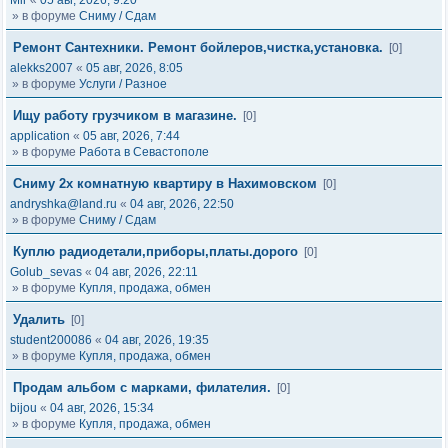
Mir
«
05 авг, 2026, 9:20
» в форуме
Сниму / Сдам
Ремонт Сантехники. Ремонт бойлеров,чистка,установка.
[0]
alekks2007
«
05 авг, 2026, 8:05
» в форуме
Услуги / Разное
Ищу работу грузчиком в магазине.
[0]
application
«
05 авг, 2026, 7:44
» в форуме
Работа в Севастополе
Сниму 2х комнатную квартиру в Нахимовском
[0]
andryshka@land.ru
«
04 авг, 2026, 22:50
» в форуме
Сниму / Сдам
Куплю радиодетали,приборы,платы.дорого
[0]
Golub_sevas
«
04 авг, 2026, 22:11
» в форуме
Купля, продажа, обмен
Удалить
[0]
student200086
«
04 авг, 2026, 19:35
» в форуме
Купля, продажа, обмен
Продам альбом с марками, филателия.
[0]
bijou
«
04 авг, 2026, 15:34
» в форуме
Купля, продажа, обмен