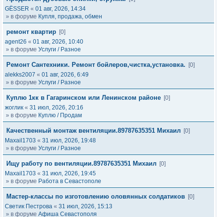
GЁSSER
«
01 авг, 2026, 14:34
» в форуме
Купля, продажа, обмен
ремонт квартир
[0]
agent26
«
01 авг, 2026, 10:40
» в форуме
Услуги / Разное
Ремонт Сантехники. Ремонт бойлеров,чистка,установка.
[0]
alekks2007
«
01 авг, 2026, 6:49
» в форуме
Услуги / Разное
Куплю 1кк в Гагаринском или Ленинском районе
[0]
жоглик
«
31 июл, 2026, 20:16
» в форуме
Куплю / Продам
Качественный монтаж вентиляции.89787635351 Михаил
[0]
Maxail1703
«
31 июл, 2026, 19:48
» в форуме
Услуги / Разное
Ищу работу по вентиляции.89787635351 Михаил
[0]
Maxail1703
«
31 июл, 2026, 19:45
» в форуме
Работа в Севастополе
Мастер-классы по изготовлению оловянных солдатиков
[0]
Светик Пестрова
«
31 июл, 2026, 15:13
» в форуме
Афиша Севастополя