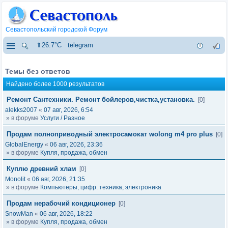
Севастопольский городской Форум
⇑26.7°C
telegram
Темы без ответов
Найдено более 1000 результатов
Ремонт Сантехники. Ремонт бойлеров,чистка,установка.
[0]
alekks2007
«
07 авг, 2026, 6:54
» в форуме
Услуги / Разное
Продам полноприводный электросамокат wolong m4 pro plus
[0]
GlobalEnergy
«
06 авг, 2026, 23:36
» в форуме
Купля, продажа, обмен
Куплю древний хлам
[0]
Monolit
«
06 авг, 2026, 21:35
» в форуме
Компьютеры, цифр. техника, электроника
Продам нерабочий кондиционер
[0]
SnowMan
«
06 авг, 2026, 18:22
» в форуме
Купля, продажа, обмен