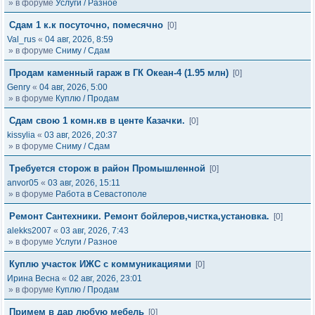
» в форуме
Услуги / Разное
Сдам 1 к.к посуточно, помесячно
[0]
Val_rus
«
04 авг, 2026, 8:59
» в форуме
Сниму / Сдам
Продам каменный гараж в ГК Океан-4 (1.95 млн)
[0]
Genry
«
04 авг, 2026, 5:00
» в форуме
Куплю / Продам
Сдам свою 1 комн.кв в центе Казачки.
[0]
kissylia
«
03 авг, 2026, 20:37
» в форуме
Сниму / Сдам
Требуется сторож в район Промышленной
[0]
anvor05
«
03 авг, 2026, 15:11
» в форуме
Работа в Севастополе
Ремонт Сантехники. Ремонт бойлеров,чистка,установка.
[0]
alekks2007
«
03 авг, 2026, 7:43
» в форуме
Услуги / Разное
Куплю участок ИЖС с коммуникациями
[0]
Ирина Весна
«
02 авг, 2026, 23:01
» в форуме
Куплю / Продам
Примем в дар любую мебель
[0]