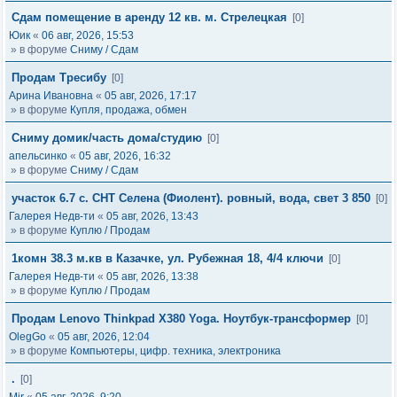
Сдам помещение в аренду 12 кв. м. Стрелецкая
[0]
Юик
«
06 авг, 2026, 15:53
» в форуме
Сниму / Сдам
Продам Тресибу
[0]
Арина Ивановна
«
05 авг, 2026, 17:17
» в форуме
Купля, продажа, обмен
Сниму домик/часть дома/студию
[0]
апельсинко
«
05 авг, 2026, 16:32
» в форуме
Сниму / Сдам
участок 6.7 с. СНТ Селена (Фиолент). ровный, вода, свет 3 850
[0]
Галерея Недв-ти
«
05 авг, 2026, 13:43
» в форуме
Куплю / Продам
1комн 38.3 м.кв в Казачке, ул. Рубежная 18, 4/4 ключи
[0]
Галерея Недв-ти
«
05 авг, 2026, 13:38
» в форуме
Куплю / Продам
Продам Lenovo Thinkpad X380 Yoga. Ноутбук-трансформер
[0]
OlegGo
«
05 авг, 2026, 12:04
» в форуме
Компьютеры, цифр. техника, электроника
.
[0]