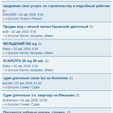
предлагаю свои услуги, по строительству и подсобным работам
[0]
Anton699
«
02 авг, 2026, 9:42
» в форуме
Услуги / Разное
Продам мед с личной пасеки Крымский цветочный
[0]
sedr
«
02 авг, 2026, 8:05
» в форуме
Купля, продажа, обмен
МЕЛЬДОНИЙ 500 mg
[0]
Olyka
«
02 авг, 2026, 0:34
» в форуме
Купля, продажа, обмен
КСАРЕЛТО 20 mg 28 таб.
[0]
Olyka
«
02 авг, 2026, 0:26
» в форуме
Купля, продажа, обмен
сдам длительно свою 1кк на Античном
[0]
жоглик
«
01 авг, 2026, 21:42
» в форуме
Сниму / Сдам
Сдам длительно 1-к. квартиру на Юмашева
[0]
Andronson
«
01 авг, 2026, 15:50
» в форуме
Сниму / Сдам
Продаются дубовые опилки, стружка.
[0]