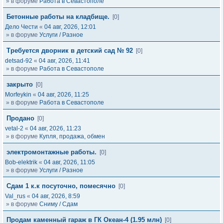
» в форуме
Работа в Севастополе
Бетонные работы на кладбище.
[0]
Дело Чести
«
04 авг, 2026, 12:01
» в форуме
Услуги / Разное
Требуется дворник в детский сад № 92
[0]
detsad-92
«
04 авг, 2026, 11:41
» в форуме
Работа в Севастополе
закрыто
[0]
Morfeykin
«
04 авг, 2026, 11:25
» в форуме
Работа в Севастополе
Продано
[0]
vetal-2
«
04 авг, 2026, 11:23
» в форуме
Купля, продажа, обмен
электромонтажные работы.
[0]
Bob-elektrik
«
04 авг, 2026, 11:05
» в форуме
Услуги / Разное
Сдам 1 к.к посуточно, помесячно
[0]
Val_rus
«
04 авг, 2026, 8:59
» в форуме
Сниму / Сдам
Продам каменный гараж в ГК Океан-4 (1.95 млн)
[0]