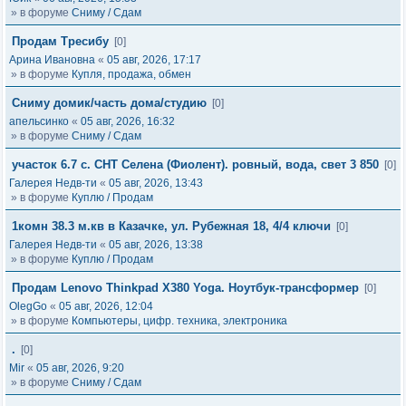
» в форуме
Сниму / Сдам
Продам Тресибу
[0]
Арина Ивановна
«
05 авг, 2026, 17:17
» в форуме
Купля, продажа, обмен
Сниму домик/часть дома/студию
[0]
апельсинко
«
05 авг, 2026, 16:32
» в форуме
Сниму / Сдам
участок 6.7 с. СНТ Селена (Фиолент). ровный, вода, свет 3 850
[0]
Галерея Недв-ти
«
05 авг, 2026, 13:43
» в форуме
Куплю / Продам
1комн 38.3 м.кв в Казачке, ул. Рубежная 18, 4/4 ключи
[0]
Галерея Недв-ти
«
05 авг, 2026, 13:38
» в форуме
Куплю / Продам
Продам Lenovo Thinkpad X380 Yoga. Ноутбук-трансформер
[0]
OlegGo
«
05 авг, 2026, 12:04
» в форуме
Компьютеры, цифр. техника, электроника
.
[0]
Mir
«
05 авг, 2026, 9:20
» в форуме
Сниму / Сдам