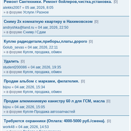
Ремонт Сантехники. Ремонт бойлеров,чистка,установка.
[0]
alekks2007
«
05 авг, 2026, 8:05
» в форуме
Услуги / Разное
Сниму 2х комнатную квартиру в Нахимовском
[0]
andryshka@land.ru
«
04 авг, 2026, 22:50
» в форуме
Сниму / Сдам
Куплю радиодетали,приборы,платы.дорого
[0]
Golub_sevas
«
04 авг, 2026, 22:11
» в форуме
Купля, продажа, обмен
Удалить
[0]
student200086
«
04 авг, 2026, 19:35
» в форуме
Купля, продажа, обмен
Продам альбом с марками, филателия.
[0]
bijou
«
04 авг, 2026, 15:34
» в форуме
Купля, продажа, обмен
Продам алюминиевую канистру 60 л для ГСМ, масла
[0]
bijou
«
04 авг, 2026, 15:05
» в форуме
Купля-Продажа автозапчастей
Требуются охранники (Оплата: 4000-5000 руб./смена).
[0]
work48
«
04 авг, 2026, 14:53