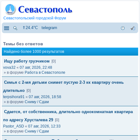
Севастопольский городской Форум
⇑24.4°C
telegram
Темы без ответов
Найдено более 1000 результатов
Ищу работу грузчиком
[0]
vova32
«
07 авг, 2026, 22:48
» в форуме
Работа в Севастополе
Семья с 2-мя детьми снимет пустую 2-3 кк квартиру очень
длительно
[0]
terpsihora91
«
07 авг, 2026, 18:58
» в форуме
Сниму / Сдам
Сдается, от собственника, длительно однокомнатная квартира
по адресу Хрусталева 29
[0]
Pastor_ASD
«
07 авг, 2026, 12:33
» в форуме
Сниму / Сдам