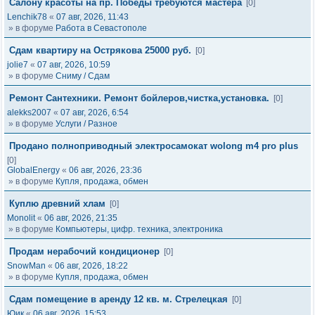
Салону красоты на пр. Победы требуются мастера
[0]
Lenchik78
«
07 авг, 2026, 11:43
» в форуме
Работа в Севастополе
Сдам квартиру на Острякова 25000 руб.
[0]
jolie7
«
07 авг, 2026, 10:59
» в форуме
Сниму / Сдам
Ремонт Сантехники. Ремонт бойлеров,чистка,установка.
[0]
alekks2007
«
07 авг, 2026, 6:54
» в форуме
Услуги / Разное
Продано полноприводный электросамокат wolong m4 pro plus
[0]
GlobalEnergy
«
06 авг, 2026, 23:36
» в форуме
Купля, продажа, обмен
Куплю древний хлам
[0]
Monolit
«
06 авг, 2026, 21:35
» в форуме
Компьютеры, цифр. техника, электроника
Продам нерабочий кондиционер
[0]
SnowMan
«
06 авг, 2026, 18:22
» в форуме
Купля, продажа, обмен
Сдам помещение в аренду 12 кв. м. Стрелецкая
[0]
Юик
«
06 авг, 2026, 15:53