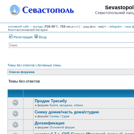
Sevastopol
Севастопольский горо
основной сайт
::
погода
(
⇑26.06
°C,
754
мм.рт.ст.) :: рад.фон
-
мкр/ч
::
telegram
::
наш ф
Константиновской батарее
Регистрация
Вход
Темы без ответов
|
Активные темы
Список форумов
Темы без ответов
Продам Тресибу
в форуме
Купля, продажа, обмен
В
этой
Сниму домик/часть дома/студию
теме
в форуме
Сниму / Сдам
нет
В
новых
этой
Догазификация
непрочитанных
теме
сообщений.
в форуме
Основной форум
нет
В
новых
этой