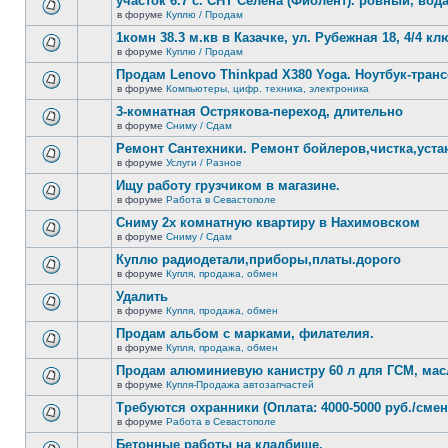
участок 6.7 с. СНТ Селена (Фиолент). ровный, вода,
непрочитанных
теме
сообщений.
в форуме
Куплю / Продам
нет
В
новых
этой
1комн 38.3 м.кв в Казачке, ул. Рубежная 18, 4/4 к
непрочитанных
теме
сообщений.
в форуме
Куплю / Продам
нет
В
новых
этой
Продам Lenovo Thinkpad X380 Yoga. Ноутбук-тра
непрочитанных
теме
сообщений.
в форуме
Компьютеры, цифр. техника, электроника
нет
В
новых
этой
3-комнатная Острякова-переход, длительно
непрочитанных
теме
сообщений.
в форуме
Сниму / Сдам
нет
В
новых
этой
Ремонт Сантехники. Ремонт бойлеров,чистка,уста
непрочитанных
теме
сообщений.
в форуме
Услуги / Разное
нет
В
новых
этой
Ищу работу грузчиком в магазине.
непрочитанных
теме
сообщений.
в форуме
Работа в Севастополе
нет
В
новых
этой
Сниму 2х комнатную квартиру в Нахимовском
непрочитанных
теме
сообщений.
в форуме
Сниму / Сдам
нет
В
новых
этой
Куплю радиодетали,приборы,платы.дорого
непрочитанных
теме
сообщений.
в форуме
Купля, продажа, обмен
нет
В
новых
этой
Удалить
непрочитанных
теме
сообщений.
в форуме
Купля, продажа, обмен
нет
В
новых
этой
Продам альбом с марками, филателия.
непрочитанных
теме
сообщений.
в форуме
Купля, продажа, обмен
нет
В
новых
этой
Продам алюминиевую канистру 60 л для ГСМ, мас
непрочитанных
теме
сообщений.
в форуме
Купля-Продажа автозапчастей
нет
В
новых
этой
Требуются охранники (Оплата: 4000-5000 руб./смен
непрочитанных
теме
сообщений.
в форуме
Работа в Севастополе
нет
В
новых
этой
Бетонные работы на кладбище.
непрочитанных