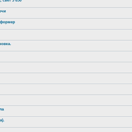
 свет 3 850
лючи
нсформер
новка.
ла
а).