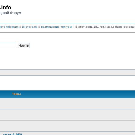
.info
дской Форум
ото-telegram
::
инстаграм
::
размещение топ-тем
:: В этот день 181 год назад было основ
Темы