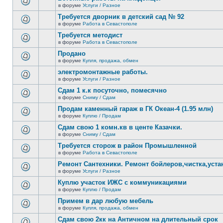
теме
сообщений.
в форуме
Услуги / Разное
нет
В
новых
этой
Требуется дворник в детский сад № 92
непрочитанных
теме
сообщений.
в форуме
Работа в Севастополе
нет
В
новых
этой
Требуется методист
непрочитанных
теме
сообщений.
в форуме
Работа в Севастополе
нет
В
новых
этой
Продано
непрочитанных
теме
сообщений.
в форуме
Купля, продажа, обмен
нет
В
новых
этой
электромонтажные работы.
непрочитанных
теме
сообщений.
в форуме
Услуги / Разное
нет
В
новых
этой
Сдам 1 к.к посуточно, помесячно
непрочитанных
теме
сообщений.
в форуме
Сниму / Сдам
нет
В
новых
этой
Продам каменный гараж в ГК Океан-4 (1.95 млн)
непрочитанных
теме
сообщений.
в форуме
Куплю / Продам
нет
В
новых
этой
Сдам свою 1 комн.кв в центе Казачки.
непрочитанных
теме
сообщений.
в форуме
Сниму / Сдам
нет
В
новых
этой
Требуется сторож в район Промышленной
непрочитанных
теме
сообщений.
в форуме
Работа в Севастополе
нет
В
новых
этой
Ремонт Сантехники. Ремонт бойлеров,чистка,уста
непрочитанных
теме
сообщений.
в форуме
Услуги / Разное
нет
В
новых
этой
Куплю участок ИЖС с коммуникациями
непрочитанных
теме
сообщений.
в форуме
Куплю / Продам
нет
В
новых
этой
Примем в дар любую мебель
непрочитанных
теме
сообщений.
в форуме
Купля, продажа, обмен
нет
В
новых
этой
Сдам свою 2кк на Античном на длительный срок
непрочитанных
теме