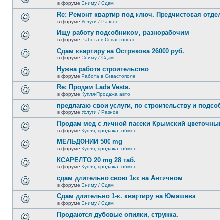
сообщений.
в форуме
Сниму / Сдам
нет
В
новых
этой
Re: Ремонт квартир под ключ. Предчистовая отдел
непрочитанных
теме
сообщений.
в форуме
Услуги / Разное
нет
В
новых
этой
Ищу работу подсобником, разнорабочим
непрочитанных
теме
сообщений.
в форуме
Работа в Севастополе
нет
В
новых
этой
Сдам квартиру на Острякова 26000 руб.
непрочитанных
теме
сообщений.
в форуме
Сниму / Сдам
нет
В
новых
этой
Нужна работа строительство
непрочитанных
теме
сообщений.
в форуме
Работа в Севастополе
нет
В
новых
этой
Re: Продам Lada Vesta.
непрочитанных
теме
сообщений.
в форуме
Купля-Продажа авто
нет
В
новых
этой
предлагаю свои услуги, по строительству и подс
непрочитанных
теме
сообщений.
в форуме
Услуги / Разное
нет
В
новых
этой
Продам мед с личной пасеки Крымский цветочны
непрочитанных
теме
сообщений.
в форуме
Купля, продажа, обмен
нет
В
новых
этой
МЕЛЬДОНИЙ 500 mg
непрочитанных
теме
сообщений.
в форуме
Купля, продажа, обмен
нет
В
новых
этой
КСАРЕЛТО 20 mg 28 таб.
непрочитанных
теме
сообщений.
в форуме
Купля, продажа, обмен
нет
В
новых
этой
сдам длительно свою 1кк на Античном
непрочитанных
теме
сообщений.
в форуме
Сниму / Сдам
нет
В
новых
этой
Сдам длительно 1-к. квартиру на Юмашева
непрочитанных
теме
сообщений.
в форуме
Сниму / Сдам
нет
В
новых
этой
Продаются дубовые опилки, стружка.
непрочитанных
теме