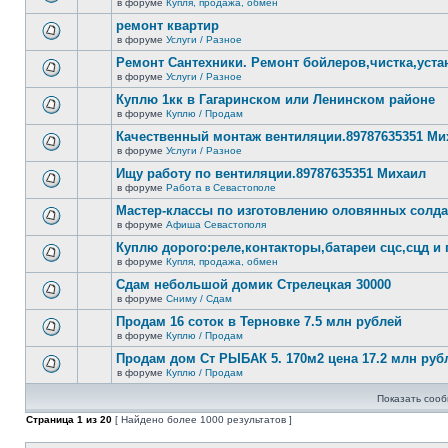
сообщений.
в форуме
Купля, продажа, обмен
нет
В
новых
этой
ремонт квартир
непрочитанных
теме
сообщений.
в форуме
Услуги / Разное
нет
В
новых
этой
Ремонт Сантехники. Ремонт бойлеров,чистка,уста
непрочитанных
теме
сообщений.
в форуме
Услуги / Разное
нет
В
новых
этой
Куплю 1кк в Гагаринском или Ленинском районе
непрочитанных
теме
сообщений.
в форуме
Куплю / Продам
нет
В
новых
этой
Качественный монтаж вентиляции.89787635351 Ми
непрочитанных
теме
сообщений.
в форуме
Услуги / Разное
нет
В
новых
этой
Ищу работу по вентиляции.89787635351 Михаил
непрочитанных
теме
сообщений.
в форуме
Работа в Севастополе
нет
В
новых
этой
Мастер-классы по изготовлению оловянных солд
непрочитанных
теме
сообщений.
в форуме
Афиша Севастополя
нет
В
новых
этой
Куплю дорого:реле,контакторы,батареи сцс,сцд и
непрочитанных
теме
сообщений.
в форуме
Купля, продажа, обмен
нет
В
новых
этой
Сдам небольшой домик Стрелецкая 30000
непрочитанных
теме
сообщений.
в форуме
Сниму / Сдам
нет
В
новых
этой
Продам 16 соток в Терновке 7.5 млн рублей
непрочитанных
теме
сообщений.
в форуме
Куплю / Продам
нет
В
новых
этой
Продам дом Ст РЫБАК 5. 170м2 цена 17.2 млн руб
непрочитанных
теме
сообщений.
в форуме
Куплю / Продам
нет
В
новых
этой
непрочитанных
Показать сооб
теме
сообщений.
нет
Страница
1
из
20
[ Найдено более 1000 результатов ]
новых
непрочитанных
сообщений.