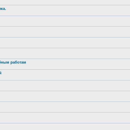
ка.
обным работам
й