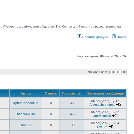
ано Русское географическое общество. Его Южная штаб-квартира располагается на
Правила форума
Поиск
Текущее время: 06 авг, 2026, 2:26
Часовой пояс:
UTC+03:00
Автор
Ответы
Просмотры
Последнее сообщение
05 авг, 2026, 17:17
Арина Ивановна
0
33
Арина Ивановна
Перейти
к
05 авг, 2026, 16:32
апельсинко
0
45
последн
апельсинко
сообще
Перейти
к
05 авг, 2026, 15:04
Tox123
0
130
последнем
Tox123
сообщени
Перейти
к