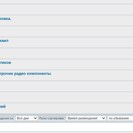
новка.
хаил
атиков
 прочие радио компоненты
лей
щения за:
Поле сортировки: