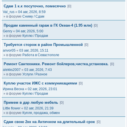
Сдам 1 к.к посуточно, помесячно
[0]
Val_rus
«
04 авг, 2026, 8:59
» в форуме
Сниму / Сдам
Продам каменный гараж в ГК Океан-4 (1.95 млн)
[0]
Genry
«
04 авг, 2026, 5:00
» в форуме
Куплю / Продам
Требуется сторож в район Промышленной
[0]
anvor05
«
03 авг, 2026, 15:11
» в форуме
Работа в Севастополе
Ремонт Сантехники. Ремонт бойлеров,чистка,установка.
[0]
alekks2007
«
03 авг, 2026, 7:43
» в форуме
Услуги / Разное
Куплю участок ИЖС с коммуникациями
[0]
Ирина Весна
«
02 авг, 2026, 23:01
» в форуме
Куплю / Продам
Примем в дар любую мебель
[0]
Little flower
«
02 авг, 2026, 21:39
» в форуме
Купля, продажа, обмен
Сдам свою 2кк на Античном на длительный срок
[0]