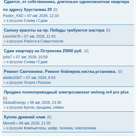
Сдается, от собственника, длительно однокомнатная квартира
по адресу Хрусталева 29
[0]
Pastor_ASD
«
07 авг, 2026, 12:33
» в форуме
Сниму / Сдам
Салону красоты на пр. Победы требуются мастера
[0]
Lenchik78
«
07 авг, 2026, 11:43
» в форуме
Работа в Севастополе
Сдам квартиру на Острякова 25000 руб.
[0]
jolie7
«
07 авг, 2026, 10:59
» в форуме
Сниму / Сдам
Ремонт Сантехники. Ремонт бойлеров,чистка,установка.
[0]
alekks2007
«
07 авг, 2026, 6:54
» в форуме
Услуги / Разное
Продано полноприводный электросамокат wolong m4 pro plus
[0]
GlobalEnergy
«
06 авг, 2026, 23:36
» в форуме
Купля, продажа, обмен
Куплю древний хлам
[0]
Monolit
«
06 авг, 2026, 21:35
» в форуме
Компьютеры, цифр. техника, электроника