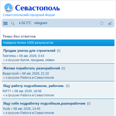
Севастопольский городской Форум
⇓24.2°C
telegram
Темы без ответов
Найдено более 1000 результатов
Продам унитаз для строителей
[0]
Tolя'shka
«
09 авг, 2026, 0:43
» в форуме
Купля, продажа, обмен
Желаю поработать разнорабочий
[0]
Ведастрой
«
08 авг, 2026, 21:10
» в форуме
Работа в Севастополе
Ищу работу подсобником, рабочим.
[0]
RiF77
«
08 авг, 2026, 18:08
» в форуме
Работа в Севастополе
Ищу себе подработку подсобным,разнорабочим
[0]
Yuzik
«
08 авг, 2026, 14:45
» в форуме
Работа в Севастополе