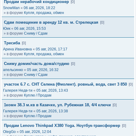
Продам нерабочий кондиционер
[0]
SnowMan
«
06 авг, 2026, 18:22
» в форуме
Купля, продажа, обмен
Сдам помещение в аренду 12 кв. м. Стрелецкая
[0]
Юик
«
06 авг, 2026, 15:53
» в форуме
Сниму / Сдам
Тресиба
[0]
Арина Ивановна
«
05 авг, 2026, 17:17
» в форуме
Купля, продажа, обмен
Сниму домик/часть дома/студию
[0]
апельсинко
«
05 авг, 2026, 16:32
» в форуме
Сниму / Сдам
участок 6.7 с. СНТ Селена (Фиолент). ровный, вода, свет 3 850
[0]
Галерея Недв-ти
«
05 авг, 2026, 13:43
» в форуме
Куплю / Продам
1комн 38.3 м.кв в Казачке, ул. Рубежная 18, 4/4 ключи
[0]
Галерея Недв-ти
«
05 авг, 2026, 13:38
» в форуме
Куплю / Продам
Продам Lenovo Thinkpad X380 Yoga. Ноутбук-трансформер
[0]
OlegGo
«
05 авг, 2026, 12:04