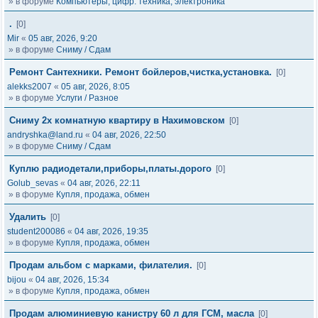
» в форуме
Компьютеры, цифр. техника, электроника
.
[0]
Mir
«
05 авг, 2026, 9:20
» в форуме
Сниму / Сдам
Ремонт Сантехники. Ремонт бойлеров,чистка,установка.
[0]
alekks2007
«
05 авг, 2026, 8:05
» в форуме
Услуги / Разное
Сниму 2х комнатную квартиру в Нахимовском
[0]
andryshka@land.ru
«
04 авг, 2026, 22:50
» в форуме
Сниму / Сдам
Куплю радиодетали,приборы,платы.дорого
[0]
Golub_sevas
«
04 авг, 2026, 22:11
» в форуме
Купля, продажа, обмен
Удалить
[0]
student200086
«
04 авг, 2026, 19:35
» в форуме
Купля, продажа, обмен
Продам альбом с марками, филателия.
[0]
bijou
«
04 авг, 2026, 15:34
» в форуме
Купля, продажа, обмен
Продам алюминиевую канистру 60 л для ГСМ, масла
[0]