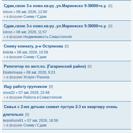
Сдам,свою 3-х комн.кв-ру ,ул.Маринеско 9-38000+к.у.
[0]
iolcos
«
08 авг, 2026, 12:00
» в форуме
Сниму / Сдам
Сдам,свою 3-х комн.кв-ру ,ул.Маринеско 9-38000+к.у.
[0]
iolcos
«
08 авг, 2026, 11:57
» в форуме
Недвижимость Севастополя
Сниму комнату, р-н Острякова
[0]
kislota
«
08 авг, 2026, 10:58
» в форуме
Сниму / Сдам
Репетитор по англ.яз. (Гагаринский район)
[0]
Ekaterinaaa
«
08 авг, 2026, 9:23
» в форуме
Услуги / Разное
Ищу работу грузчиком
[0]
vova32
«
07 авг, 2026, 22:48
» в форуме
Работа в Севастополе
Семья с 2-мя детьми снимет пустую 2-3 кк квартиру очень
длительно
[0]
terpsihora91
«
07 авг, 2026, 18:58
» в форуме
Сниму / Сдам