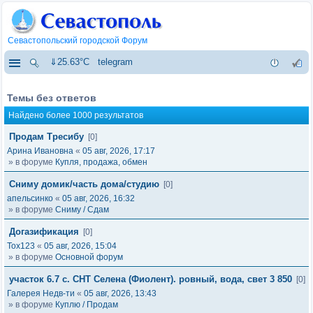
Севастопольский городской Форум
⇓25.63°C
telegram
Темы без ответов
Найдено более 1000 результатов
Продам Тресибу
[0]
Арина Ивановна
«
05 авг, 2026, 17:17
» в форуме
Купля, продажа, обмен
Сниму домик/часть дома/студию
[0]
апельсинко
«
05 авг, 2026, 16:32
» в форуме
Сниму / Сдам
Догазификация
[0]
Tox123
«
05 авг, 2026, 15:04
» в форуме
Основной форум
участок 6.7 с. СНТ Селена (Фиолент). ровный, вода, свет 3 850
[0]
Галерея Недв-ти
«
05 авг, 2026, 13:43
» в форуме
Куплю / Продам