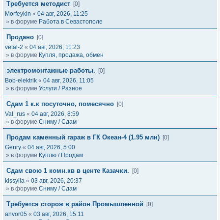
Требуется методист
[0]
Morfeykin
«
04 авг, 2026, 11:25
» в форуме
Работа в Севастополе
Продано
[0]
vetal-2
«
04 авг, 2026, 11:23
» в форуме
Купля, продажа, обмен
электромонтажные работы.
[0]
Bob-elektrik
«
04 авг, 2026, 11:05
» в форуме
Услуги / Разное
Сдам 1 к.к посуточно, помесячно
[0]
Val_rus
«
04 авг, 2026, 8:59
» в форуме
Сниму / Сдам
Продам каменный гараж в ГК Океан-4 (1.95 млн)
[0]
Genry
«
04 авг, 2026, 5:00
» в форуме
Куплю / Продам
Сдам свою 1 комн.кв в центе Казачки.
[0]
kissylia
«
03 авг, 2026, 20:37
» в форуме
Сниму / Сдам
Требуется сторож в район Промышленной
[0]
anvor05
«
03 авг, 2026, 15:11