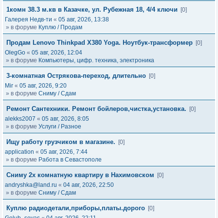
1комн 38.3 м.кв в Казачке, ул. Рубежная 18, 4/4 ключи
[0]
Галерея Недв-ти
«
05 авг, 2026, 13:38
» в форуме
Куплю / Продам
Продам Lenovo Thinkpad X380 Yoga. Ноутбук-трансформер
[0]
OlegGo
«
05 авг, 2026, 12:04
» в форуме
Компьютеры, цифр. техника, электроника
3-комнатная Острякова-переход, длительно
[0]
Mir
«
05 авг, 2026, 9:20
» в форуме
Сниму / Сдам
Ремонт Сантехники. Ремонт бойлеров,чистка,установка.
[0]
alekks2007
«
05 авг, 2026, 8:05
» в форуме
Услуги / Разное
Ищу работу грузчиком в магазине.
[0]
application
«
05 авг, 2026, 7:44
» в форуме
Работа в Севастополе
Сниму 2х комнатную квартиру в Нахимовском
[0]
andryshka@land.ru
«
04 авг, 2026, 22:50
» в форуме
Сниму / Сдам
Куплю радиодетали,приборы,платы.дорого
[0]