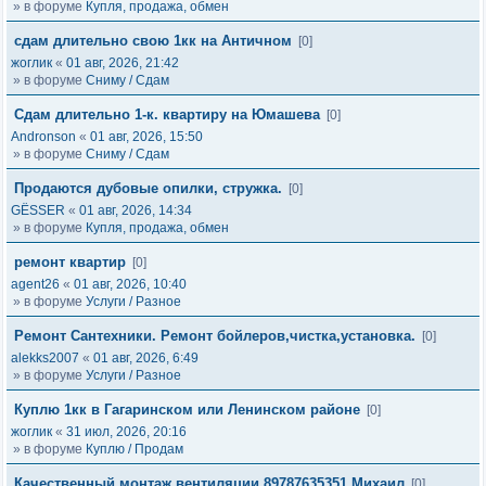
» в форуме
Купля, продажа, обмен
сдам длительно свою 1кк на Античном
[0]
жоглик
«
01 авг, 2026, 21:42
» в форуме
Сниму / Сдам
Сдам длительно 1-к. квартиру на Юмашева
[0]
Andronson
«
01 авг, 2026, 15:50
» в форуме
Сниму / Сдам
Продаются дубовые опилки, стружка.
[0]
GЁSSER
«
01 авг, 2026, 14:34
» в форуме
Купля, продажа, обмен
ремонт квартир
[0]
agent26
«
01 авг, 2026, 10:40
» в форуме
Услуги / Разное
Ремонт Сантехники. Ремонт бойлеров,чистка,установка.
[0]
alekks2007
«
01 авг, 2026, 6:49
» в форуме
Услуги / Разное
Куплю 1кк в Гагаринском или Ленинском районе
[0]
жоглик
«
31 июл, 2026, 20:16
» в форуме
Куплю / Продам
Качественный монтаж вентиляции.89787635351 Михаил
[0]