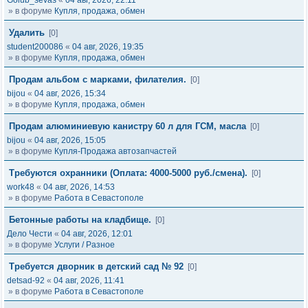
Golub_sevas
«
04 авг, 2026, 22:11
» в форуме
Купля, продажа, обмен
Удалить
[0]
student200086
«
04 авг, 2026, 19:35
» в форуме
Купля, продажа, обмен
Продам альбом с марками, филателия.
[0]
bijou
«
04 авг, 2026, 15:34
» в форуме
Купля, продажа, обмен
Продам алюминиевую канистру 60 л для ГСМ, масла
[0]
bijou
«
04 авг, 2026, 15:05
» в форуме
Купля-Продажа автозапчастей
Требуются охранники (Оплата: 4000-5000 руб./смена).
[0]
work48
«
04 авг, 2026, 14:53
» в форуме
Работа в Севастополе
Бетонные работы на кладбище.
[0]
Дело Чести
«
04 авг, 2026, 12:01
» в форуме
Услуги / Разное
Требуется дворник в детский сад № 92
[0]
detsad-92
«
04 авг, 2026, 11:41
» в форуме
Работа в Севастополе