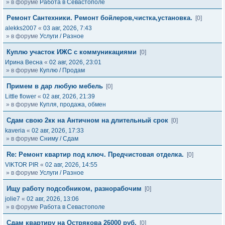
» в форуме
Работа в Севастополе
Ремонт Сантехники. Ремонт бойлеров,чистка,установка.
[0]
alekks2007
«
03 авг, 2026, 7:43
» в форуме
Услуги / Разное
Куплю участок ИЖС с коммуникациями
[0]
Ирина Весна
«
02 авг, 2026, 23:01
» в форуме
Куплю / Продам
Примем в дар любую мебель
[0]
Little flower
«
02 авг, 2026, 21:39
» в форуме
Купля, продажа, обмен
Сдам свою 2кк на Античном на длительный срок
[0]
kaveria
«
02 авг, 2026, 17:33
» в форуме
Сниму / Сдам
Re: Ремонт квартир под ключ. Предчистовая отделка.
[0]
VIKTOR PIR
«
02 авг, 2026, 14:55
» в форуме
Услуги / Разное
Ищу работу подсобником, разнорабочим
[0]
jolie7
«
02 авг, 2026, 13:06
» в форуме
Работа в Севастополе
Сдам квартиру на Острякова 26000 руб.
[0]