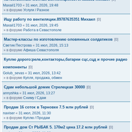
Maxail1703
«
31 июл, 2026, 19:48
» в форуме
Услуги / Разное
Ищу работу по вентиляции.89787635351 Михаил
[0]
Maxail1703
«
31 июл, 2026, 19:45
» в форуме
Работа в Севастополе
Мастер-классы по изготовлению оловянных солдатиков
[0]
Светик Пестрова
«
31 июл, 2026, 15:13
» в форуме
Афиша Севастополя
Куплю дорого:реле,контакторы,батареи сцс,сцд и прочие радио
компоненты
[0]
Golub_sevas
«
31 июл, 2026, 13:42
» в форуме
Купля, продажа, обмен
Сдам небольшой домик Стрелецкая 30000
[0]
annyshka
«
31 июл, 2026, 13:27
» в форуме
Сниму / Сдам
Продам 16 соток в Терновке 7.5 млн рублей
[0]
naviser
«
31 июл, 2026, 11:30
» в форуме
Куплю / Продам
Продам дом Ст РЫБАК 5. 170м2 цена 17.2 млн рублей
[0]