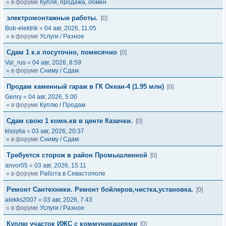
» в форуме
Купля, продажа, обмен
электромонтажные работы.
[0]
Bob-elektrik
«
04 авг, 2026, 11:05
» в форуме
Услуги / Разное
Сдам 1 к.к посуточно, помесячно
[0]
Val_rus
«
04 авг, 2026, 8:59
» в форуме
Сниму / Сдам
Продам каменный гараж в ГК Океан-4 (1.95 млн)
[0]
Genry
«
04 авг, 2026, 5:00
» в форуме
Куплю / Продам
Сдам свою 1 комн.кв в центе Казачки.
[0]
kissylia
«
03 авг, 2026, 20:37
» в форуме
Сниму / Сдам
Требуется сторож в район Промышленной
[0]
anvor05
«
03 авг, 2026, 15:11
» в форуме
Работа в Севастополе
Ремонт Сантехники. Ремонт бойлеров,чистка,установка.
[0]
alekks2007
«
03 авг, 2026, 7:43
» в форуме
Услуги / Разное
Куплю участок ИЖС с коммуникациями
[0]