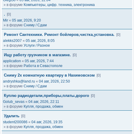
OlegGo
«
05 авг, 2026, 12:04
» в форуме
Компьютеры, цифр. техника, электроника
.
[0]
Mir
«
05 авг, 2026, 9:20
» в форуме
Сниму / Сдам
Ремонт Сантехники. Ремонт бойлеров,чистка,установка.
[0]
alekks2007
«
05 авг, 2026, 8:05
» в форуме
Услуги / Разное
Ищу работу грузчиком в магазине.
[0]
application
«
05 авг, 2026, 7:44
» в форуме
Работа в Севастополе
Сниму 2х комнатную квартиру в Нахимовском
[0]
andryshka@land.ru
«
04 авг, 2026, 22:50
» в форуме
Сниму / Сдам
Куплю радиодетали,приборы,платы.дорого
[0]
Golub_sevas
«
04 авг, 2026, 22:11
» в форуме
Купля, продажа, обмен
Удалить
[0]
student200086
«
04 авг, 2026, 19:35
» в форуме
Купля, продажа, обмен