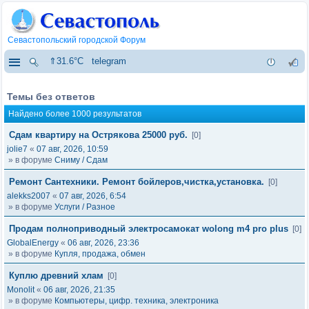
Севастопольский городской Форум
⇑31.6°C
telegram
Темы без ответов
Найдено более 1000 результатов
Сдам квартиру на Острякова 25000 руб.
[0]
jolie7
«
07 авг, 2026, 10:59
» в форуме
Сниму / Сдам
Ремонт Сантехники. Ремонт бойлеров,чистка,установка.
[0]
alekks2007
«
07 авг, 2026, 6:54
» в форуме
Услуги / Разное
Продам полноприводный электросамокат wolong m4 pro plus
[0]
GlobalEnergy
«
06 авг, 2026, 23:36
» в форуме
Купля, продажа, обмен
Куплю древний хлам
[0]
Monolit
«
06 авг, 2026, 21:35
» в форуме
Компьютеры, цифр. техника, электроника