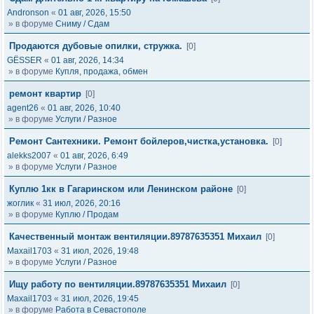
Andronson
«
01 авг, 2026, 15:50
» в форуме
Сниму / Сдам
Продаются дубовые опилки, стружка.
[0]
GЁSSER
«
01 авг, 2026, 14:34
» в форуме
Купля, продажа, обмен
ремонт квартир
[0]
agent26
«
01 авг, 2026, 10:40
» в форуме
Услуги / Разное
Ремонт Сантехники. Ремонт бойлеров,чистка,установка.
[0]
alekks2007
«
01 авг, 2026, 6:49
» в форуме
Услуги / Разное
Куплю 1кк в Гагаринском или Ленинском районе
[0]
жоглик
«
31 июл, 2026, 20:16
» в форуме
Куплю / Продам
Качественный монтаж вентиляции.89787635351 Михаил
[0]
Maxail1703
«
31 июл, 2026, 19:48
» в форуме
Услуги / Разное
Ищу работу по вентиляции.89787635351 Михаил
[0]
Maxail1703
«
31 июл, 2026, 19:45
» в форуме
Работа в Севастополе