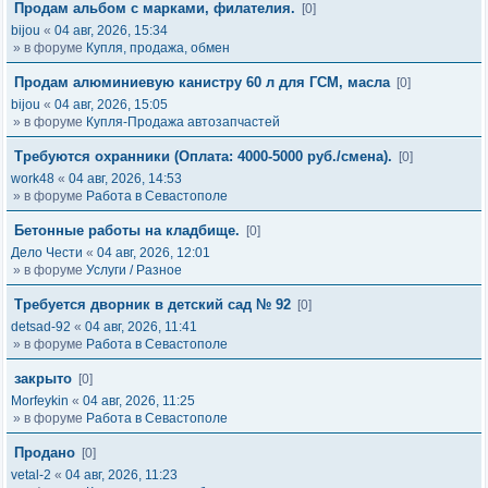
Продам альбом с марками, филателия.
[0]
bijou
«
04 авг, 2026, 15:34
» в форуме
Купля, продажа, обмен
Продам алюминиевую канистру 60 л для ГСМ, масла
[0]
bijou
«
04 авг, 2026, 15:05
» в форуме
Купля-Продажа автозапчастей
Требуются охранники (Оплата: 4000-5000 руб./смена).
[0]
work48
«
04 авг, 2026, 14:53
» в форуме
Работа в Севастополе
Бетонные работы на кладбище.
[0]
Дело Чести
«
04 авг, 2026, 12:01
» в форуме
Услуги / Разное
Требуется дворник в детский сад № 92
[0]
detsad-92
«
04 авг, 2026, 11:41
» в форуме
Работа в Севастополе
закрыто
[0]
Morfeykin
«
04 авг, 2026, 11:25
» в форуме
Работа в Севастополе
Продано
[0]
vetal-2
«
04 авг, 2026, 11:23