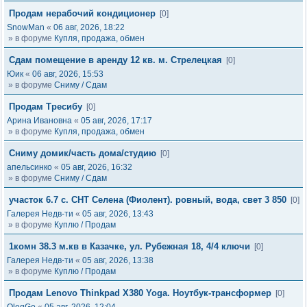
Продам нерабочий кондиционер
[0]
SnowMan
«
06 авг, 2026, 18:22
» в форуме
Купля, продажа, обмен
Сдам помещение в аренду 12 кв. м. Стрелецкая
[0]
Юик
«
06 авг, 2026, 15:53
» в форуме
Сниму / Сдам
Продам Тресибу
[0]
Арина Ивановна
«
05 авг, 2026, 17:17
» в форуме
Купля, продажа, обмен
Сниму домик/часть дома/студию
[0]
апельсинко
«
05 авг, 2026, 16:32
» в форуме
Сниму / Сдам
участок 6.7 с. СНТ Селена (Фиолент). ровный, вода, свет 3 850
[0]
Галерея Недв-ти
«
05 авг, 2026, 13:43
» в форуме
Куплю / Продам
1комн 38.3 м.кв в Казачке, ул. Рубежная 18, 4/4 ключи
[0]
Галерея Недв-ти
«
05 авг, 2026, 13:38
» в форуме
Куплю / Продам
Продам Lenovo Thinkpad X380 Yoga. Ноутбук-трансформер
[0]