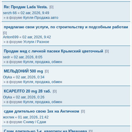
Re: Продам Lada Vesta.
[0]
serzh 66
«
02 авг, 2026, 9:49
» в форуме
Купля-Продажа авто
предлагаю свои услуги, по строительству и подсобным работам
[0]
Anton699
«
02 авг, 2026, 9:42
» в форуме
Услуги / Разное
Продам мед с личной пасеки Крымский цветочный
[0]
sedr
«
02 авг, 2026, 8:05
» в форуме
Купля, продажа, обмен
МЕЛЬДОНИЙ 500 mg
[0]
Olyka
«
02 авг, 2026, 0:34
» в форуме
Купля, продажа, обмен
КСАРЕЛТО 20 mg 28 таб.
[0]
Olyka
«
02 авг, 2026, 0:26
» в форуме
Купля, продажа, обмен
сдам длительно свою 1кк на Античном
[0]
жоглик
«
01 авг, 2026, 21:42
» в форуме
Сниму / Сдам
Сдам длительно 1-к. квартиру на Юмашева
[0]