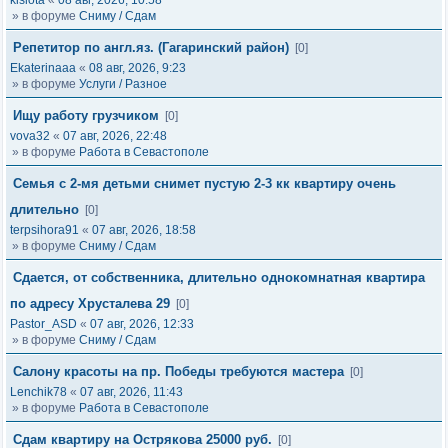
kislota
«
08 авг, 2026, 10:58
» в форуме
Сниму / Сдам
Репетитор по англ.яз. (Гагаринский район)
[0]
Ekaterinaaa
«
08 авг, 2026, 9:23
» в форуме
Услуги / Разное
Ищу работу грузчиком
[0]
vova32
«
07 авг, 2026, 22:48
» в форуме
Работа в Севастополе
Семья с 2-мя детьми снимет пустую 2-3 кк квартиру очень
длительно
[0]
terpsihora91
«
07 авг, 2026, 18:58
» в форуме
Сниму / Сдам
Сдается, от собственника, длительно однокомнатная квартира
по адресу Хрусталева 29
[0]
Pastor_ASD
«
07 авг, 2026, 12:33
» в форуме
Сниму / Сдам
Салону красоты на пр. Победы требуются мастера
[0]
Lenchik78
«
07 авг, 2026, 11:43
» в форуме
Работа в Севастополе
Сдам квартиру на Острякова 25000 руб.
[0]