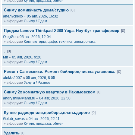
» в форуме
Купля, продажа, обмен
Сниму домик/часть дома/студию
[0]
апельсинко
«
05 авг, 2026, 16:32
» в форуме
Сниму / Сдам
Продам Lenovo Thinkpad X380 Yoga. Ноутбук-трансформер
[0]
OlegGo
«
05 авг, 2026, 12:04
» в форуме
Компьютеры, цифр. техника, электроника
.
[0]
Mir
«
05 авг, 2026, 9:20
» в форуме
Сниму / Сдам
Ремонт Сантехники. Ремонт бойлеров,чистка,установка.
[0]
alekks2007
«
05 авг, 2026, 8:05
» в форуме
Услуги / Разное
Сниму 2х комнатную квартиру в Нахимовском
[0]
andryshka@land.ru
«
04 авг, 2026, 22:50
» в форуме
Сниму / Сдам
Куплю радиодетали,приборы,платы.дорого
[0]
Golub_sevas
«
04 авг, 2026, 22:11
» в форуме
Купля, продажа, обмен
Удалить
[0]