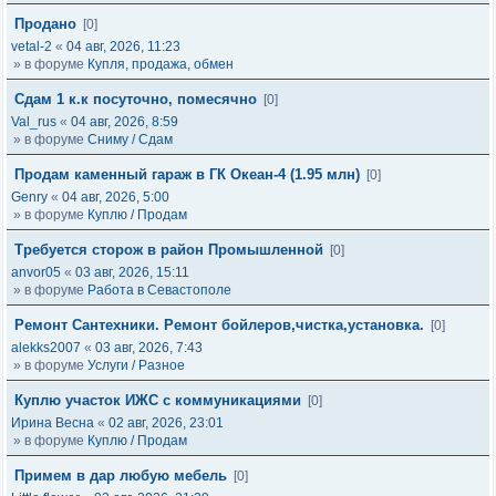
Продано
[0]
vetal-2
«
04 авг, 2026, 11:23
» в форуме
Купля, продажа, обмен
Сдам 1 к.к посуточно, помесячно
[0]
Val_rus
«
04 авг, 2026, 8:59
» в форуме
Сниму / Сдам
Продам каменный гараж в ГК Океан-4 (1.95 млн)
[0]
Genry
«
04 авг, 2026, 5:00
» в форуме
Куплю / Продам
Требуется сторож в район Промышленной
[0]
anvor05
«
03 авг, 2026, 15:11
» в форуме
Работа в Севастополе
Ремонт Сантехники. Ремонт бойлеров,чистка,установка.
[0]
alekks2007
«
03 авг, 2026, 7:43
» в форуме
Услуги / Разное
Куплю участок ИЖС с коммуникациями
[0]
Ирина Весна
«
02 авг, 2026, 23:01
» в форуме
Куплю / Продам
Примем в дар любую мебель
[0]