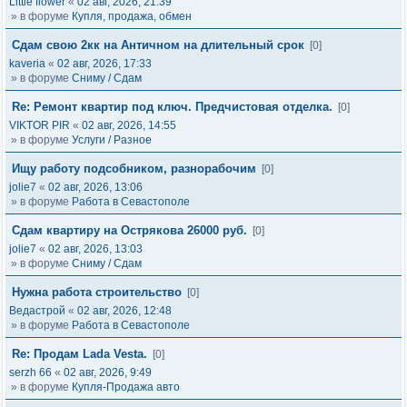
Little flower
«
02 авг, 2026, 21:39
» в форуме
Купля, продажа, обмен
Сдам свою 2кк на Античном на длительный срок
[0]
kaveria
«
02 авг, 2026, 17:33
» в форуме
Сниму / Сдам
Re: Ремонт квартир под ключ. Предчистовая отделка.
[0]
VIKTOR PIR
«
02 авг, 2026, 14:55
» в форуме
Услуги / Разное
Ищу работу подсобником, разнорабочим
[0]
jolie7
«
02 авг, 2026, 13:06
» в форуме
Работа в Севастополе
Сдам квартиру на Острякова 26000 руб.
[0]
jolie7
«
02 авг, 2026, 13:03
» в форуме
Сниму / Сдам
Нужна работа строительство
[0]
Ведастрой
«
02 авг, 2026, 12:48
» в форуме
Работа в Севастополе
Re: Продам Lada Vesta.
[0]
serzh 66
«
02 авг, 2026, 9:49
» в форуме
Купля-Продажа авто