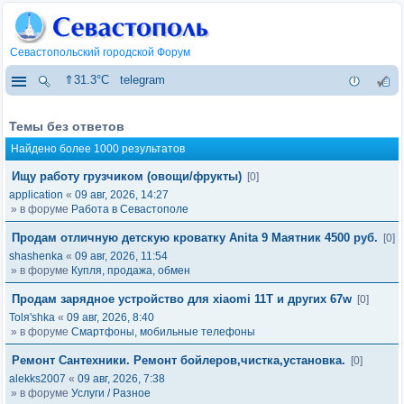
Севастопольский городской Форум
⇑31.3°C
telegram
Темы без ответов
Найдено более 1000 результатов
Ищу работу грузчиком (овощи/фрукты)
[0]
application
«
09 авг, 2026, 14:27
» в форуме
Работа в Севастополе
Продам отличную детскую кроватку Anita 9 Маятник 4500 руб.
[0]
shashenka
«
09 авг, 2026, 11:54
» в форуме
Купля, продажа, обмен
Продам зарядное устройство для xiaomi 11T и других 67w
[0]
Tolя'shka
«
09 авг, 2026, 8:40
» в форуме
Смартфоны, мобильные телефоны
Ремонт Сантехники. Ремонт бойлеров,чистка,установка.
[0]
alekks2007
«
09 авг, 2026, 7:38
» в форуме
Услуги / Разное