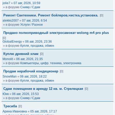
jolie7
«
07 авг, 2026, 10:59
» в форуме
Сниму / Сдам
Ремонт Сантехники. Ремонт бойлеров,чистка,установка.
[0]
alekks2007
«
07 авг, 2026, 6:54
» в форуме
Услуги / Разное
Продано полноприводный электросамокат wolong m4 pro plus
[0]
GlobalEnergy
«
06 авг, 2026, 23:36
» в форуме
Купля, продажа, обмен
Куплю древний хлам
[0]
Monolit
«
06 авг, 2026, 21:35
» в форуме
Компьютеры, цифр. техника, электроника
Продам нерабочий кондиционер
[0]
SnowMan
«
06 авг, 2026, 18:22
» в форуме
Купля, продажа, обмен
Сдам помещение в аренду 12 кв. м. Стрелецкая
[0]
Юик
«
06 авг, 2026, 15:53
» в форуме
Сниму / Сдам
Тресиба
[0]
Арина Ивановна
«
05 авг, 2026, 17:17