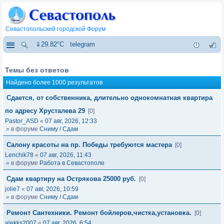
Севастопольский городской Форум
⇓29.82°C
telegram
Темы без ответов
Найдено более 1000 результатов
Сдается, от собственника, длительно однокомнатная квартира
по адресу Хрусталева 29
[0]
Pastor_ASD
«
07 авг, 2026, 12:33
» в форуме
Сниму / Сдам
Салону красоты на пр. Победы требуются мастера
[0]
Lenchik78
«
07 авг, 2026, 11:43
» в форуме
Работа в Севастополе
Сдам квартиру на Острякова 25000 руб.
[0]
jolie7
«
07 авг, 2026, 10:59
» в форуме
Сниму / Сдам
Ремонт Сантехники. Ремонт бойлеров,чистка,установка.
[0]
alekks2007
«
07 авг, 2026, 6:54