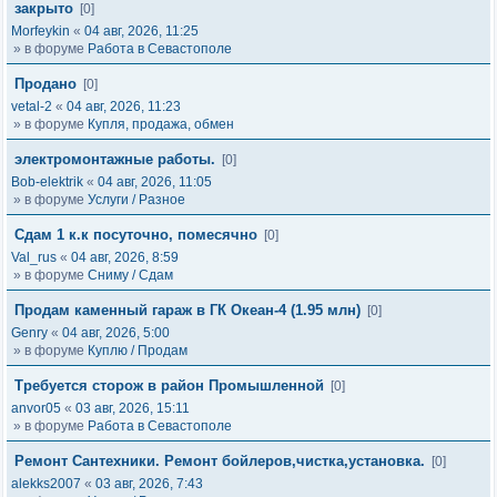
закрыто
[0]
Morfeykin
«
04 авг, 2026, 11:25
» в форуме
Работа в Севастополе
Продано
[0]
vetal-2
«
04 авг, 2026, 11:23
» в форуме
Купля, продажа, обмен
электромонтажные работы.
[0]
Bob-elektrik
«
04 авг, 2026, 11:05
» в форуме
Услуги / Разное
Сдам 1 к.к посуточно, помесячно
[0]
Val_rus
«
04 авг, 2026, 8:59
» в форуме
Сниму / Сдам
Продам каменный гараж в ГК Океан-4 (1.95 млн)
[0]
Genry
«
04 авг, 2026, 5:00
» в форуме
Куплю / Продам
Требуется сторож в район Промышленной
[0]
anvor05
«
03 авг, 2026, 15:11
» в форуме
Работа в Севастополе
Ремонт Сантехники. Ремонт бойлеров,чистка,установка.
[0]
alekks2007
«
03 авг, 2026, 7:43