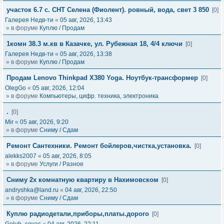
участок 6.7 с. СНТ Селена (Фиолент). ровный, вода, свет 3 850
[0]
Галерея Недв-ти
«
05 авг, 2026, 13:43
» в форуме
Куплю / Продам
1комн 38.3 м.кв в Казачке, ул. Рубежная 18, 4/4 ключи
[0]
Галерея Недв-ти
«
05 авг, 2026, 13:38
» в форуме
Куплю / Продам
Продам Lenovo Thinkpad X380 Yoga. Ноутбук-трансформер
[0]
OlegGo
«
05 авг, 2026, 12:04
» в форуме
Компьютеры, цифр. техника, электроника
.
[0]
Mir
«
05 авг, 2026, 9:20
» в форуме
Сниму / Сдам
Ремонт Сантехники. Ремонт бойлеров,чистка,установка.
[0]
alekks2007
«
05 авг, 2026, 8:05
» в форуме
Услуги / Разное
Сниму 2х комнатную квартиру в Нахимовском
[0]
andryshka@land.ru
«
04 авг, 2026, 22:50
» в форуме
Сниму / Сдам
Куплю радиодетали,приборы,платы.дорого
[0]