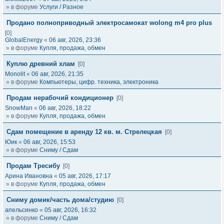
» в форуме
Услуги / Разное
Продано полноприводный электросамокат wolong m4 pro plus
[0]
GlobalEnergy
«
06 авг, 2026, 23:36
» в форуме
Купля, продажа, обмен
Куплю древний хлам
[0]
Monolit
«
06 авг, 2026, 21:35
» в форуме
Компьютеры, цифр. техника, электроника
Продам нерабочий кондиционер
[0]
SnowMan
«
06 авг, 2026, 18:22
» в форуме
Купля, продажа, обмен
Сдам помещение в аренду 12 кв. м. Стрелецкая
[0]
Юик
«
06 авг, 2026, 15:53
» в форуме
Сниму / Сдам
Продам Тресибу
[0]
Арина Ивановна
«
05 авг, 2026, 17:17
» в форуме
Купля, продажа, обмен
Сниму домик/часть дома/студию
[0]
апельсинко
«
05 авг, 2026, 16:32
» в форуме
Сниму / Сдам