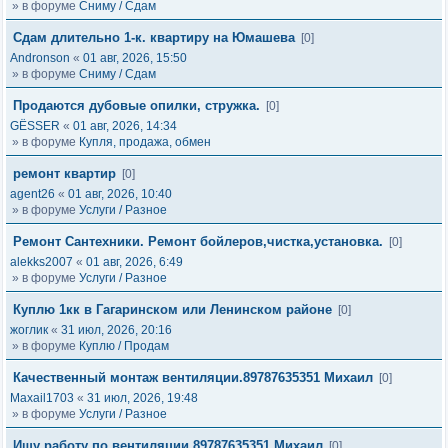
» в форуме
Сниму / Сдам
Сдам длительно 1-к. квартиру на Юмашева
[0]
Andronson
«
01 авг, 2026, 15:50
» в форуме
Сниму / Сдам
Продаются дубовые опилки, стружка.
[0]
GЁSSER
«
01 авг, 2026, 14:34
» в форуме
Купля, продажа, обмен
ремонт квартир
[0]
agent26
«
01 авг, 2026, 10:40
» в форуме
Услуги / Разное
Ремонт Сантехники. Ремонт бойлеров,чистка,установка.
[0]
alekks2007
«
01 авг, 2026, 6:49
» в форуме
Услуги / Разное
Куплю 1кк в Гагаринском или Ленинском районе
[0]
жоглик
«
31 июл, 2026, 20:16
» в форуме
Куплю / Продам
Качественный монтаж вентиляции.89787635351 Михаил
[0]
Maxail1703
«
31 июл, 2026, 19:48
» в форуме
Услуги / Разное
Ищу работу по вентиляции.89787635351 Михаил
[0]