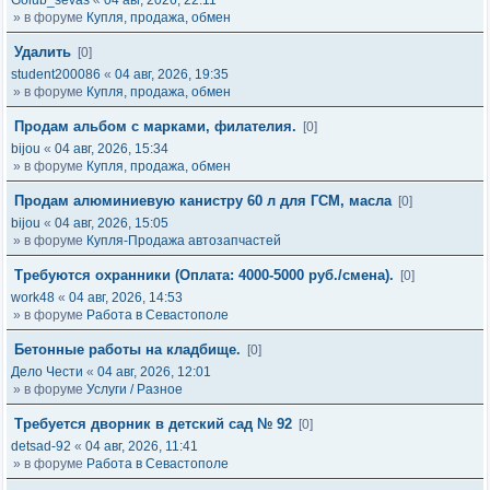
Golub_sevas
«
04 авг, 2026, 22:11
» в форуме
Купля, продажа, обмен
Удалить
[0]
student200086
«
04 авг, 2026, 19:35
» в форуме
Купля, продажа, обмен
Продам альбом с марками, филателия.
[0]
bijou
«
04 авг, 2026, 15:34
» в форуме
Купля, продажа, обмен
Продам алюминиевую канистру 60 л для ГСМ, масла
[0]
bijou
«
04 авг, 2026, 15:05
» в форуме
Купля-Продажа автозапчастей
Требуются охранники (Оплата: 4000-5000 руб./смена).
[0]
work48
«
04 авг, 2026, 14:53
» в форуме
Работа в Севастополе
Бетонные работы на кладбище.
[0]
Дело Чести
«
04 авг, 2026, 12:01
» в форуме
Услуги / Разное
Требуется дворник в детский сад № 92
[0]
detsad-92
«
04 авг, 2026, 11:41
» в форуме
Работа в Севастополе