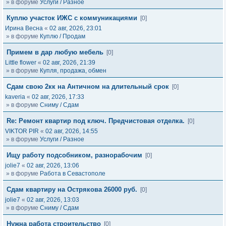
» в форуме
Услуги / Разное
Куплю участок ИЖС с коммуникациями
[0]
Ирина Весна
«
02 авг, 2026, 23:01
» в форуме
Куплю / Продам
Примем в дар любую мебель
[0]
Little flower
«
02 авг, 2026, 21:39
» в форуме
Купля, продажа, обмен
Сдам свою 2кк на Античном на длительный срок
[0]
kaveria
«
02 авг, 2026, 17:33
» в форуме
Сниму / Сдам
Re: Ремонт квартир под ключ. Предчистовая отделка.
[0]
VIKTOR PIR
«
02 авг, 2026, 14:55
» в форуме
Услуги / Разное
Ищу работу подсобником, разнорабочим
[0]
jolie7
«
02 авг, 2026, 13:06
» в форуме
Работа в Севастополе
Сдам квартиру на Острякова 26000 руб.
[0]
jolie7
«
02 авг, 2026, 13:03
» в форуме
Сниму / Сдам
Нужна работа строительство
[0]