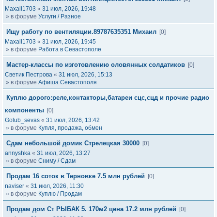
Maxail1703
«
31 июл, 2026, 19:48
» в форуме
Услуги / Разное
Ищу работу по вентиляции.89787635351 Михаил
[0]
Maxail1703
«
31 июл, 2026, 19:45
» в форуме
Работа в Севастополе
Мастер-классы по изготовлению оловянных солдатиков
[0]
Светик Пестрова
«
31 июл, 2026, 15:13
» в форуме
Афиша Севастополя
Куплю дорого:реле,контакторы,батареи сцс,сцд и прочие радио
компоненты
[0]
Golub_sevas
«
31 июл, 2026, 13:42
» в форуме
Купля, продажа, обмен
Сдам небольшой домик Стрелецкая 30000
[0]
annyshka
«
31 июл, 2026, 13:27
» в форуме
Сниму / Сдам
Продам 16 соток в Терновке 7.5 млн рублей
[0]
naviser
«
31 июл, 2026, 11:30
» в форуме
Куплю / Продам
Продам дом Ст РЫБАК 5. 170м2 цена 17.2 млн рублей
[0]