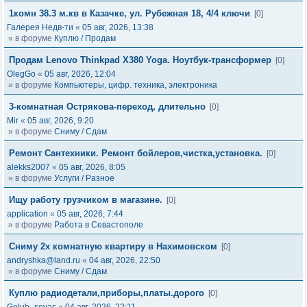
1комн 38.3 м.кв в Казачке, ул. Рубежная 18, 4/4 ключи
[0]
Галерея Недв-ти
«
05 авг, 2026, 13:38
» в форуме
Куплю / Продам
Продам Lenovo Thinkpad X380 Yoga. Ноутбук-трансформер
[0]
OlegGo
«
05 авг, 2026, 12:04
» в форуме
Компьютеры, цифр. техника, электроника
3-комнатная Острякова-переход, длительно
[0]
Mir
«
05 авг, 2026, 9:20
» в форуме
Сниму / Сдам
Ремонт Сантехники. Ремонт бойлеров,чистка,установка.
[0]
alekks2007
«
05 авг, 2026, 8:05
» в форуме
Услуги / Разное
Ищу работу грузчиком в магазине.
[0]
application
«
05 авг, 2026, 7:44
» в форуме
Работа в Севастополе
Сниму 2х комнатную квартиру в Нахимовском
[0]
andryshka@land.ru
«
04 авг, 2026, 22:50
» в форуме
Сниму / Сдам
Куплю радиодетали,приборы,платы.дорого
[0]