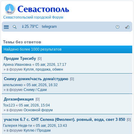
Севастопольский городской Форум
⇓25.79°C
telegram
Темы без ответов
Найдено более 1000 результатов
Продам Тресибу
[0]
Арина Ивановна
«
05 авг, 2026, 17:17
» в форуме
Купля, продажа, обмен
Сниму домик/часть дома/студию
[0]
апельсинко
«
05 авг, 2026, 16:32
» в форуме
Сниму / Сдам
Догазификация
[0]
Tox123
«
05 авг, 2026, 15:04
» в форуме
Основной форум
участок 6.7 с. СНТ Селена (Фиолент). ровный, вода, свет 3 850
[0]
Галерея Недв-ти
«
05 авг, 2026, 13:43
» в форуме
Куплю / Продам