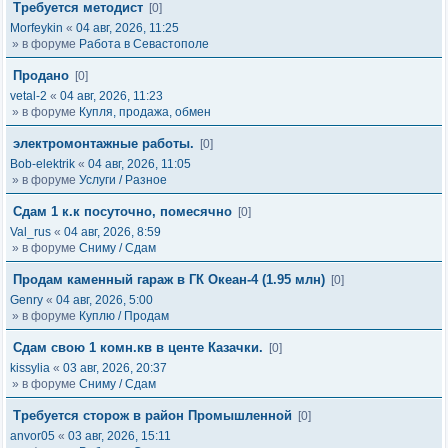
Требуется методист
[0]
Morfeykin
«
04 авг, 2026, 11:25
» в форуме
Работа в Севастополе
Продано
[0]
vetal-2
«
04 авг, 2026, 11:23
» в форуме
Купля, продажа, обмен
электромонтажные работы.
[0]
Bob-elektrik
«
04 авг, 2026, 11:05
» в форуме
Услуги / Разное
Сдам 1 к.к посуточно, помесячно
[0]
Val_rus
«
04 авг, 2026, 8:59
» в форуме
Сниму / Сдам
Продам каменный гараж в ГК Океан-4 (1.95 млн)
[0]
Genry
«
04 авг, 2026, 5:00
» в форуме
Куплю / Продам
Сдам свою 1 комн.кв в центе Казачки.
[0]
kissylia
«
03 авг, 2026, 20:37
» в форуме
Сниму / Сдам
Требуется сторож в район Промышленной
[0]
anvor05
«
03 авг, 2026, 15:11