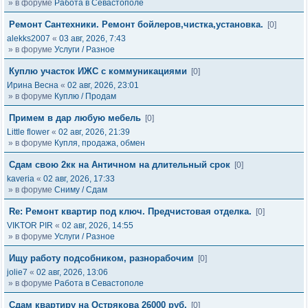
» в форуме
Работа в Севастополе
Ремонт Сантехники. Ремонт бойлеров,чистка,установка.
[0]
alekks2007
«
03 авг, 2026, 7:43
» в форуме
Услуги / Разное
Куплю участок ИЖС с коммуникациями
[0]
Ирина Весна
«
02 авг, 2026, 23:01
» в форуме
Куплю / Продам
Примем в дар любую мебель
[0]
Little flower
«
02 авг, 2026, 21:39
» в форуме
Купля, продажа, обмен
Сдам свою 2кк на Античном на длительный срок
[0]
kaveria
«
02 авг, 2026, 17:33
» в форуме
Сниму / Сдам
Re: Ремонт квартир под ключ. Предчистовая отделка.
[0]
VIKTOR PIR
«
02 авг, 2026, 14:55
» в форуме
Услуги / Разное
Ищу работу подсобником, разнорабочим
[0]
jolie7
«
02 авг, 2026, 13:06
» в форуме
Работа в Севастополе
Сдам квартиру на Острякова 26000 руб.
[0]