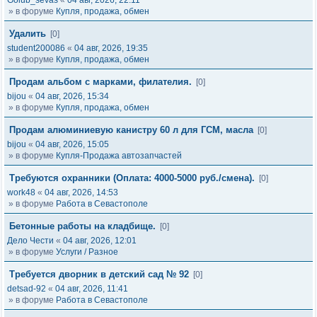
Golub_sevas
«
04 авг, 2026, 22:11
» в форуме
Купля, продажа, обмен
Удалить
[0]
student200086
«
04 авг, 2026, 19:35
» в форуме
Купля, продажа, обмен
Продам альбом с марками, филателия.
[0]
bijou
«
04 авг, 2026, 15:34
» в форуме
Купля, продажа, обмен
Продам алюминиевую канистру 60 л для ГСМ, масла
[0]
bijou
«
04 авг, 2026, 15:05
» в форуме
Купля-Продажа автозапчастей
Требуются охранники (Оплата: 4000-5000 руб./смена).
[0]
work48
«
04 авг, 2026, 14:53
» в форуме
Работа в Севастополе
Бетонные работы на кладбище.
[0]
Дело Чести
«
04 авг, 2026, 12:01
» в форуме
Услуги / Разное
Требуется дворник в детский сад № 92
[0]
detsad-92
«
04 авг, 2026, 11:41
» в форуме
Работа в Севастополе