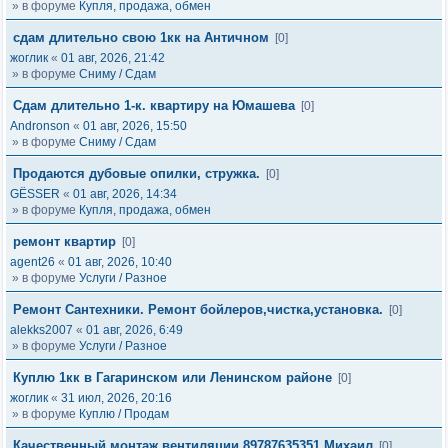
» в форуме
Купля, продажа, обмен
сдам длительно свою 1кк на Античном
[0]
жоглик
«
01 авг, 2026, 21:42
» в форуме
Сниму / Сдам
Сдам длительно 1-к. квартиру на Юмашева
[0]
Andronson
«
01 авг, 2026, 15:50
» в форуме
Сниму / Сдам
Продаются дубовые опилки, стружка.
[0]
GЁSSER
«
01 авг, 2026, 14:34
» в форуме
Купля, продажа, обмен
ремонт квартир
[0]
agent26
«
01 авг, 2026, 10:40
» в форуме
Услуги / Разное
Ремонт Сантехники. Ремонт бойлеров,чистка,установка.
[0]
alekks2007
«
01 авг, 2026, 6:49
» в форуме
Услуги / Разное
Куплю 1кк в Гагаринском или Ленинском районе
[0]
жоглик
«
31 июл, 2026, 20:16
» в форуме
Куплю / Продам
Качественный монтаж вентиляции.89787635351 Михаил
[0]