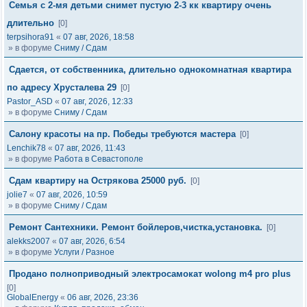
Семья с 2-мя детьми снимет пустую 2-3 кк квартиру очень
длительно
[0]
terpsihora91
«
07 авг, 2026, 18:58
» в форуме
Сниму / Сдам
Сдается, от собственника, длительно однокомнатная квартира
по адресу Хрусталева 29
[0]
Pastor_ASD
«
07 авг, 2026, 12:33
» в форуме
Сниму / Сдам
Салону красоты на пр. Победы требуются мастера
[0]
Lenchik78
«
07 авг, 2026, 11:43
» в форуме
Работа в Севастополе
Сдам квартиру на Острякова 25000 руб.
[0]
jolie7
«
07 авг, 2026, 10:59
» в форуме
Сниму / Сдам
Ремонт Сантехники. Ремонт бойлеров,чистка,установка.
[0]
alekks2007
«
07 авг, 2026, 6:54
» в форуме
Услуги / Разное
Продано полноприводный электросамокат wolong m4 pro plus
[0]
GlobalEnergy
«
06 авг, 2026, 23:36