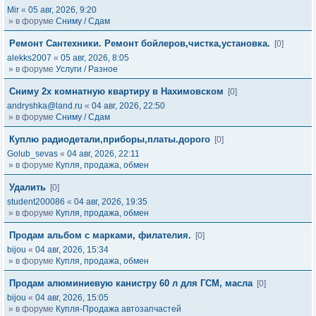
Mir
«
05 авг, 2026, 9:20
» в форуме
Сниму / Сдам
Ремонт Сантехники. Ремонт бойлеров,чистка,установка.
[0]
alekks2007
«
05 авг, 2026, 8:05
» в форуме
Услуги / Разное
Сниму 2х комнатную квартиру в Нахимовском
[0]
andryshka@land.ru
«
04 авг, 2026, 22:50
» в форуме
Сниму / Сдам
Куплю радиодетали,приборы,платы.дорого
[0]
Golub_sevas
«
04 авг, 2026, 22:11
» в форуме
Купля, продажа, обмен
Удалить
[0]
student200086
«
04 авг, 2026, 19:35
» в форуме
Купля, продажа, обмен
Продам альбом с марками, филателия.
[0]
bijou
«
04 авг, 2026, 15:34
» в форуме
Купля, продажа, обмен
Продам алюминиевую канистру 60 л для ГСМ, масла
[0]
bijou
«
04 авг, 2026, 15:05
» в форуме
Купля-Продажа автозапчастей