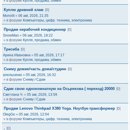
» в форуме
Купля, продажа, обмен
Куплю древний хлам
[0]
Monolit
«
06 авг, 2026, 21:35
» в форуме
Компьютеры, цифр. техника, электроника
Продам нерабочий кондиционер
[0]
SnowMan
«
06 авг, 2026, 18:22
» в форуме
Купля, продажа, обмен
Тресиба
[0]
Арина Ивановна
«
05 авг, 2026, 17:17
» в форуме
Купля, продажа, обмен
Сниму домик/часть дома/студию
[0]
апельсинко
«
05 авг, 2026, 16:32
» в форуме
Сниму / Сдам
Сдам свою однокомнатную на Осьрякова ( переход) 20000
[0]
Светлана Ч.
«
05 авг, 2026, 13:59
» в форуме
Сниму / Сдам
Продам Lenovo Thinkpad X380 Yoga. Ноутбук-трансформер
[0]
OlegGo
«
05 авг, 2026, 12:04
» в форуме
Компьютеры, цифр. техника, электроника
.
[0]