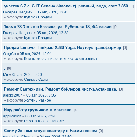
участок 6.7 с. СНТ Селена (Фиолент). ровный, вода, свет 3 850
[0]
Галерея Недв-ти
«
05 авг, 2026, 13:43
» в форуме
Куплю / Продам
1комн 38.3 м.кв в Казачке, ул. Рубежная 18, 4/4 ключи
[0]
Галерея Недв-ти
«
05 авг, 2026, 13:38
» в форуме
Куплю / Продам
Продам Lenovo Thinkpad X380 Yoga. Ноутбук-трансформер
[0]
OlegGo
«
05 авг, 2026, 12:04
» в форуме
Компьютеры, цифр. техника, электроника
.
[0]
Mir
«
05 авг, 2026, 9:20
» в форуме
Сниму / Сдам
Ремонт Сантехники. Ремонт бойлеров,чистка,установка.
[0]
alekks2007
«
05 авг, 2026, 8:05
» в форуме
Услуги / Разное
Ищу работу грузчиком в магазине.
[0]
application
«
05 авг, 2026, 7:44
» в форуме
Работа в Севастополе
Сниму 2х комнатную квартиру в Нахимовском
[0]