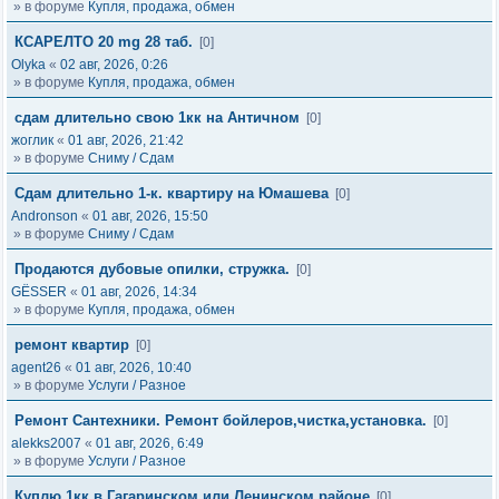
» в форуме
Купля, продажа, обмен
КСАРЕЛТО 20 mg 28 таб.
[0]
Olyka
«
02 авг, 2026, 0:26
» в форуме
Купля, продажа, обмен
сдам длительно свою 1кк на Античном
[0]
жоглик
«
01 авг, 2026, 21:42
» в форуме
Сниму / Сдам
Сдам длительно 1-к. квартиру на Юмашева
[0]
Andronson
«
01 авг, 2026, 15:50
» в форуме
Сниму / Сдам
Продаются дубовые опилки, стружка.
[0]
GЁSSER
«
01 авг, 2026, 14:34
» в форуме
Купля, продажа, обмен
ремонт квартир
[0]
agent26
«
01 авг, 2026, 10:40
» в форуме
Услуги / Разное
Ремонт Сантехники. Ремонт бойлеров,чистка,установка.
[0]
alekks2007
«
01 авг, 2026, 6:49
» в форуме
Услуги / Разное
Куплю 1кк в Гагаринском или Ленинском районе
[0]