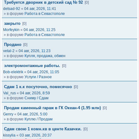
Требуется дворник в детский сад № 92
[0]
detsad-92
«
04 авг, 2026, 11:41
» в форуме
Работа в Севастополе
закрыто
[0]
Morfeykin
«
04 авг, 2026, 11:25
» в форуме
Работа в Севастополе
Продано
[0]
vetal-2
«
04 авг, 2026, 11:23
» в форуме
Купля, продажа, обмен
электромонтажные работы.
[0]
Bob-elektrik
«
04 авг, 2026, 11:05
» в форуме
Услуги / Разное
Сдам 1 к.к посуточно, помесячно
[0]
Val_rus
«
04 авг, 2026, 8:59
» в форуме
Сниму / Сдам
Продам каменный гараж в ГК Океан-4 (1.95 млн)
[0]
Genry
«
04 авг, 2026, 5:00
» в форуме
Куплю / Продам
Сдам свою 1 комн.кв в центе Казачки.
[0]
kissylia
«
03 авг, 2026, 20:37