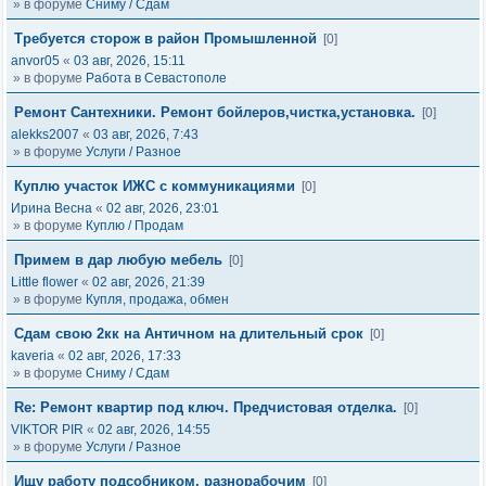
» в форуме
Сниму / Сдам
Требуется сторож в район Промышленной
[0]
anvor05
«
03 авг, 2026, 15:11
» в форуме
Работа в Севастополе
Ремонт Сантехники. Ремонт бойлеров,чистка,установка.
[0]
alekks2007
«
03 авг, 2026, 7:43
» в форуме
Услуги / Разное
Куплю участок ИЖС с коммуникациями
[0]
Ирина Весна
«
02 авг, 2026, 23:01
» в форуме
Куплю / Продам
Примем в дар любую мебель
[0]
Little flower
«
02 авг, 2026, 21:39
» в форуме
Купля, продажа, обмен
Сдам свою 2кк на Античном на длительный срок
[0]
kaveria
«
02 авг, 2026, 17:33
» в форуме
Сниму / Сдам
Re: Ремонт квартир под ключ. Предчистовая отделка.
[0]
VIKTOR PIR
«
02 авг, 2026, 14:55
» в форуме
Услуги / Разное
Ищу работу подсобником, разнорабочим
[0]