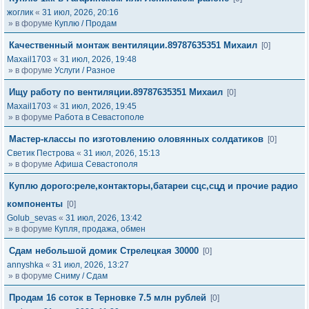
жоглик
«
31 июл, 2026, 20:16
» в форуме
Куплю / Продам
Качественный монтаж вентиляции.89787635351 Михаил
[0]
Maxail1703
«
31 июл, 2026, 19:48
» в форуме
Услуги / Разное
Ищу работу по вентиляции.89787635351 Михаил
[0]
Maxail1703
«
31 июл, 2026, 19:45
» в форуме
Работа в Севастополе
Мастер-классы по изготовлению оловянных солдатиков
[0]
Светик Пестрова
«
31 июл, 2026, 15:13
» в форуме
Афиша Севастополя
Куплю дорого:реле,контакторы,батареи сцс,сцд и прочие радио
компоненты
[0]
Golub_sevas
«
31 июл, 2026, 13:42
» в форуме
Купля, продажа, обмен
Сдам небольшой домик Стрелецкая 30000
[0]
annyshka
«
31 июл, 2026, 13:27
» в форуме
Сниму / Сдам
Продам 16 соток в Терновке 7.5 млн рублей
[0]