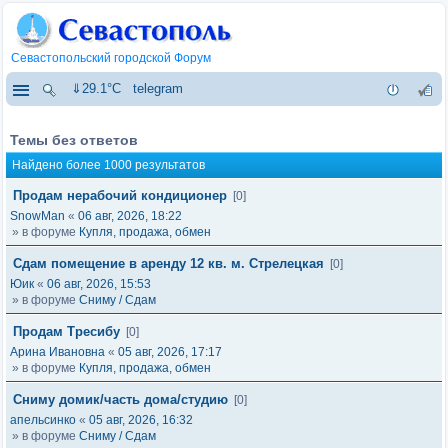
Севастопольский городской Форум
⇓29.1°C
telegram
Темы без ответов
Найдено более 1000 результатов
Продам нерабочий кондиционер
[0]
SnowMan
«
06 авг, 2026, 18:22
» в форуме
Купля, продажа, обмен
Сдам помещение в аренду 12 кв. м. Стрелецкая
[0]
Юик
«
06 авг, 2026, 15:53
» в форуме
Сниму / Сдам
Продам Тресибу
[0]
Арина Ивановна
«
05 авг, 2026, 17:17
» в форуме
Купля, продажа, обмен
Сниму домик/часть дома/студию
[0]
апельсинко
«
05 авг, 2026, 16:32
» в форуме
Сниму / Сдам