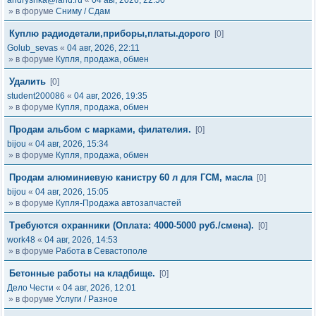
andryshka@land.ru
«
04 авг, 2026, 22:50
» в форуме
Сниму / Сдам
Куплю радиодетали,приборы,платы.дорого
[0]
Golub_sevas
«
04 авг, 2026, 22:11
» в форуме
Купля, продажа, обмен
Удалить
[0]
student200086
«
04 авг, 2026, 19:35
» в форуме
Купля, продажа, обмен
Продам альбом с марками, филателия.
[0]
bijou
«
04 авг, 2026, 15:34
» в форуме
Купля, продажа, обмен
Продам алюминиевую канистру 60 л для ГСМ, масла
[0]
bijou
«
04 авг, 2026, 15:05
» в форуме
Купля-Продажа автозапчастей
Требуются охранники (Оплата: 4000-5000 руб./смена).
[0]
work48
«
04 авг, 2026, 14:53
» в форуме
Работа в Севастополе
Бетонные работы на кладбище.
[0]
Дело Чести
«
04 авг, 2026, 12:01
» в форуме
Услуги / Разное