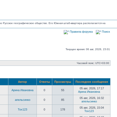
ано Русское географическое общество. Его Южная штаб-квартира располагается на
Правила форума
Поиск
Текущее время: 06 авг, 2026, 15:01
Часовой пояс:
UTC+03:00
Автор
Ответы
Просмотры
Последнее сообщение
05 авг, 2026, 17:17
Арина Ивановна
0
55
Арина Ивановна
Перейти
к
05 авг, 2026, 16:32
апельсинко
0
85
последн
апельсинко
сообще
Перейти
к
05 авг, 2026, 15:04
Tox123
0
178
последнем
Tox123
сообщени
Перейти
к