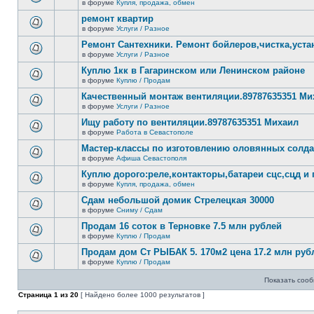
сообщений.
в форуме
Купля, продажа, обмен
нет
В
новых
этой
ремонт квартир
непрочитанных
теме
сообщений.
в форуме
Услуги / Разное
нет
В
новых
этой
Ремонт Сантехники. Ремонт бойлеров,чистка,уста
непрочитанных
теме
сообщений.
в форуме
Услуги / Разное
нет
В
новых
этой
Куплю 1кк в Гагаринском или Ленинском районе
непрочитанных
теме
сообщений.
в форуме
Куплю / Продам
нет
В
новых
этой
Качественный монтаж вентиляции.89787635351 Ми
непрочитанных
теме
сообщений.
в форуме
Услуги / Разное
нет
В
новых
этой
Ищу работу по вентиляции.89787635351 Михаил
непрочитанных
теме
сообщений.
в форуме
Работа в Севастополе
нет
В
новых
этой
Мастер-классы по изготовлению оловянных солд
непрочитанных
теме
сообщений.
в форуме
Афиша Севастополя
нет
В
новых
этой
Куплю дорого:реле,контакторы,батареи сцс,сцд и
непрочитанных
теме
сообщений.
в форуме
Купля, продажа, обмен
нет
В
новых
этой
Сдам небольшой домик Стрелецкая 30000
непрочитанных
теме
сообщений.
в форуме
Сниму / Сдам
нет
В
новых
этой
Продам 16 соток в Терновке 7.5 млн рублей
непрочитанных
теме
сообщений.
в форуме
Куплю / Продам
нет
В
новых
этой
Продам дом Ст РЫБАК 5. 170м2 цена 17.2 млн руб
непрочитанных
теме
сообщений.
в форуме
Куплю / Продам
нет
В
новых
этой
непрочитанных
Показать сооб
теме
сообщений.
нет
Страница
1
из
20
[ Найдено более 1000 результатов ]
новых
непрочитанных
сообщений.