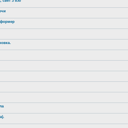
 свет 3 850
лючи
нсформер
новка.
ла
а).