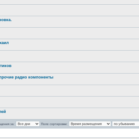
новка.
хаил
атиков
 прочие радио компоненты
лей
щения за:
Поле сортировки: