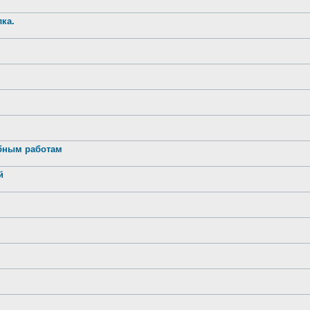
ка.
обным работам
й