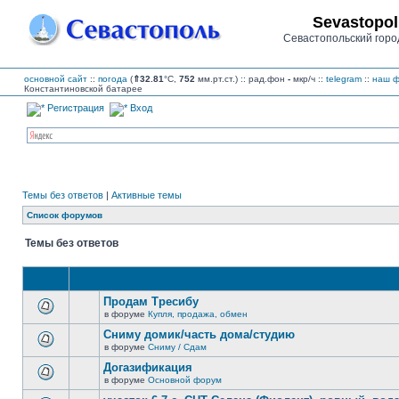
Sevastopol
Севастопольский горо
основной сайт
::
погода
(
⇑32.81
°C,
752
мм.рт.ст.) :: рад.фон
-
мкр/ч
::
telegram
::
наш ф
Константиновской батарее
Регистрация
Вход
Темы без ответов
|
Активные темы
Список форумов
Темы без ответов
Продам Тресибу
в форуме
Купля, продажа, обмен
В
этой
Сниму домик/часть дома/студию
теме
в форуме
Сниму / Сдам
нет
В
новых
этой
Догазификация
непрочитанных
теме
сообщений.
в форуме
Основной форум
нет
В
новых
этой