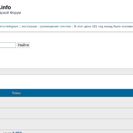
.info
дской Форум
ото-telegram
::
инстаграм
::
размещение топ-тем
:: В этот день 181 год назад было основ
Темы