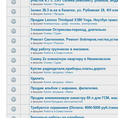
участок 6.7 с. СНТ Селена (Фиолент). ровный, вода,
непрочитанных
теме
сообщений.
в форуме
Куплю / Продам
нет
В
новых
этой
1комн 38.3 м.кв в Казачке, ул. Рубежная 18, 4/4 к
непрочитанных
теме
сообщений.
в форуме
Куплю / Продам
нет
В
новых
этой
Продам Lenovo Thinkpad X380 Yoga. Ноутбук-тра
непрочитанных
теме
сообщений.
в форуме
Компьютеры, цифр. техника, электроника
нет
В
новых
этой
3-комнатная Острякова-переход, длительно
непрочитанных
теме
сообщений.
в форуме
Сниму / Сдам
нет
В
новых
этой
Ремонт Сантехники. Ремонт бойлеров,чистка,уста
непрочитанных
теме
сообщений.
в форуме
Услуги / Разное
нет
В
новых
этой
Ищу работу грузчиком в магазине.
непрочитанных
теме
сообщений.
в форуме
Работа в Севастополе
нет
В
новых
этой
Сниму 2х комнатную квартиру в Нахимовском
непрочитанных
теме
сообщений.
в форуме
Сниму / Сдам
нет
В
новых
этой
Куплю радиодетали,приборы,платы.дорого
непрочитанных
теме
сообщений.
в форуме
Купля, продажа, обмен
нет
В
новых
этой
Удалить
непрочитанных
теме
сообщений.
в форуме
Купля, продажа, обмен
нет
В
новых
этой
Продам альбом с марками, филателия.
непрочитанных
теме
сообщений.
в форуме
Купля, продажа, обмен
нет
В
новых
этой
Продам алюминиевую канистру 60 л для ГСМ, мас
непрочитанных
теме
сообщений.
в форуме
Купля-Продажа автозапчастей
нет
В
новых
этой
Требуются охранники (Оплата: 4000-5000 руб./смен
непрочитанных
теме
сообщений.
в форуме
Работа в Севастополе
нет
В
новых
этой
Бетонные работы на кладбище.
непрочитанных