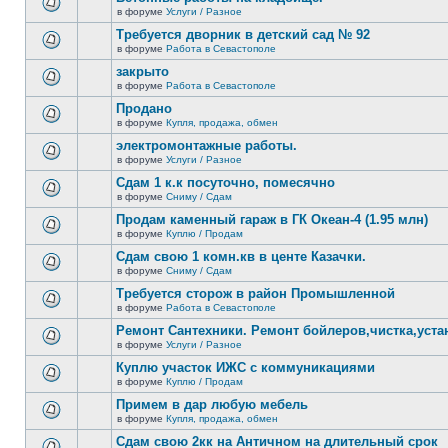
теме
сообщений.
в форуме
Услуги / Разное
нет
В
новых
этой
Требуется дворник в детский сад № 92
непрочитанных
теме
сообщений.
в форуме
Работа в Севастополе
нет
В
новых
этой
закрыто
непрочитанных
теме
сообщений.
в форуме
Работа в Севастополе
нет
В
новых
этой
Продано
непрочитанных
теме
сообщений.
в форуме
Купля, продажа, обмен
нет
В
новых
этой
электромонтажные работы.
непрочитанных
теме
сообщений.
в форуме
Услуги / Разное
нет
В
новых
этой
Сдам 1 к.к посуточно, помесячно
непрочитанных
теме
сообщений.
в форуме
Сниму / Сдам
нет
В
новых
этой
Продам каменный гараж в ГК Океан-4 (1.95 млн)
непрочитанных
теме
сообщений.
в форуме
Куплю / Продам
нет
В
новых
этой
Сдам свою 1 комн.кв в центе Казачки.
непрочитанных
теме
сообщений.
в форуме
Сниму / Сдам
нет
В
новых
этой
Требуется сторож в район Промышленной
непрочитанных
теме
сообщений.
в форуме
Работа в Севастополе
нет
В
новых
этой
Ремонт Сантехники. Ремонт бойлеров,чистка,уста
непрочитанных
теме
сообщений.
в форуме
Услуги / Разное
нет
В
новых
этой
Куплю участок ИЖС с коммуникациями
непрочитанных
теме
сообщений.
в форуме
Куплю / Продам
нет
В
новых
этой
Примем в дар любую мебель
непрочитанных
теме
сообщений.
в форуме
Купля, продажа, обмен
нет
В
новых
этой
Сдам свою 2кк на Античном на длительный срок
непрочитанных
теме