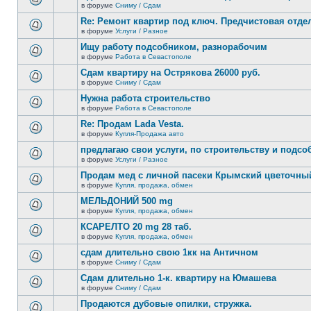
сообщений.
в форуме
Сниму / Сдам
нет
В
новых
этой
Re: Ремонт квартир под ключ. Предчистовая отдел
непрочитанных
теме
сообщений.
в форуме
Услуги / Разное
нет
В
новых
этой
Ищу работу подсобником, разнорабочим
непрочитанных
теме
сообщений.
в форуме
Работа в Севастополе
нет
В
новых
этой
Сдам квартиру на Острякова 26000 руб.
непрочитанных
теме
сообщений.
в форуме
Сниму / Сдам
нет
В
новых
этой
Нужна работа строительство
непрочитанных
теме
сообщений.
в форуме
Работа в Севастополе
нет
В
новых
этой
Re: Продам Lada Vesta.
непрочитанных
теме
сообщений.
в форуме
Купля-Продажа авто
нет
В
новых
этой
предлагаю свои услуги, по строительству и подс
непрочитанных
теме
сообщений.
в форуме
Услуги / Разное
нет
В
новых
этой
Продам мед с личной пасеки Крымский цветочны
непрочитанных
теме
сообщений.
в форуме
Купля, продажа, обмен
нет
В
новых
этой
МЕЛЬДОНИЙ 500 mg
непрочитанных
теме
сообщений.
в форуме
Купля, продажа, обмен
нет
В
новых
этой
КСАРЕЛТО 20 mg 28 таб.
непрочитанных
теме
сообщений.
в форуме
Купля, продажа, обмен
нет
В
новых
этой
сдам длительно свою 1кк на Античном
непрочитанных
теме
сообщений.
в форуме
Сниму / Сдам
нет
В
новых
этой
Сдам длительно 1-к. квартиру на Юмашева
непрочитанных
теме
сообщений.
в форуме
Сниму / Сдам
нет
В
новых
этой
Продаются дубовые опилки, стружка.
непрочитанных
теме