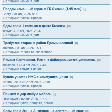
» в форуме
Сниму / Сдам
Продам каменный гараж в ГК Океан-4 (1.95 млн)
[0]
Genry
«
04 авг, 2026, 5:00
» в форуме
Куплю / Продам
Сдам свою 1 комн.кв в центе Казачки.
[0]
kissylia
«
03 авг, 2026, 20:37
» в форуме
Сниму / Сдам
Требуется сторож в район Промышленной
[0]
anvor05
«
03 авг, 2026, 15:11
» в форуме
Работа в Севастополе
Ремонт Сантехники. Ремонт бойлеров,чистка,установка.
[0]
alekks2007
«
03 авг, 2026, 7:43
» в форуме
Услуги / Разное
Куплю участок ИЖС с коммуникациями
[0]
Ирина Весна
«
02 авг, 2026, 23:01
» в форуме
Куплю / Продам
Примем в дар любую мебель
[0]
Little flower
«
02 авг, 2026, 21:39
» в форуме
Купля, продажа, обмен
Сдам свою 2кк на Античном на длительный срок
[0]