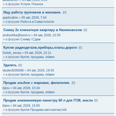
alekks2007
«
05 авг, 2026, 8:05
» в форуме
Услуги / Разное
Ищу работу грузчиком в магазине.
[0]
application
«
05 авг, 2026, 7:44
» в форуме
Работа в Севастополе
Сниму 2х комнатную квартиру в Нахимовском
[0]
andryshka@land.ru
«
04 авг, 2026, 22:50
» в форуме
Сниму / Сдам
Куплю радиодетали,приборы,платы.дорого
[0]
Golub_sevas
«
04 авг, 2026, 22:11
» в форуме
Купля, продажа, обмен
Удалить
[0]
student200086
«
04 авг, 2026, 19:35
» в форуме
Купля, продажа, обмен
Продам альбом с марками, филателия.
[0]
bijou
«
04 авг, 2026, 15:34
» в форуме
Купля, продажа, обмен
Продам алюминиевую канистру 60 л для ГСМ, масла
[0]
bijou
«
04 авг, 2026, 15:05
» в форуме
Купля-Продажа автозапчастей