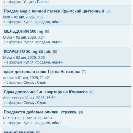
» в форуме
Услуги / Разное
Продам мед с личной пасеки Крымский цветочный
[0]
sedr
«
02 авг, 2026, 8:05
» в форуме
Купля, продажа, обмен
МЕЛЬДОНИЙ 500 mg
[0]
Olyka
«
02 авг, 2026, 0:34
» в форуме
Купля, продажа, обмен
КСАРЕЛТО 20 mg 28 таб.
[0]
Olyka
«
02 авг, 2026, 0:26
» в форуме
Купля, продажа, обмен
сдам длительно свою 1кк на Античном
[0]
жоглик
«
01 авг, 2026, 21:42
» в форуме
Сниму / Сдам
Сдам длительно 1-к. квартиру на Юмашева
[0]
Andronson
«
01 авг, 2026, 15:50
» в форуме
Сниму / Сдам
Продаются дубовые опилки, стружка.
[0]
GЁSSER
«
01 авг, 2026, 14:34
» в форуме
Купля, продажа, обмен
ремонт квартир
[0]