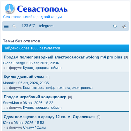
Севастопольский городской Форум
⇑23.6°C
telegram
Темы без ответов
Найдено более 1000 результатов
Продам полноприводный электросамокат wolong m4 pro plus
[0]
GlobalEnergy
«
06 авг, 2026, 23:36
» в форуме
Купля, продажа, обмен
Куплю древний хлам
[0]
Monolit
«
06 авг, 2026, 21:35
» в форуме
Компьютеры, цифр. техника, электроника
Продам нерабочий кондиционер
[0]
SnowMan
«
06 авг, 2026, 18:22
» в форуме
Купля, продажа, обмен
Сдам помещение в аренду 12 кв. м. Стрелецкая
[0]
Юик
«
06 авг, 2026, 15:53
» в форуме
Сниму / Сдам