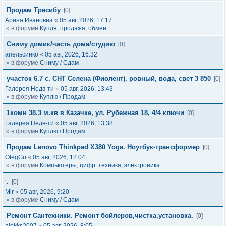
Продам Тресибу
[0]
Арина Ивановна
«
05 авг, 2026, 17:17
» в форуме
Купля, продажа, обмен
Сниму домик/часть дома/студию
[0]
апельсинко
«
05 авг, 2026, 16:32
» в форуме
Сниму / Сдам
участок 6.7 с. СНТ Селена (Фиолент). ровный, вода, свет 3 850
[0]
Галерея Недв-ти
«
05 авг, 2026, 13:43
» в форуме
Куплю / Продам
1комн 38.3 м.кв в Казачке, ул. Рубежная 18, 4/4 ключи
[0]
Галерея Недв-ти
«
05 авг, 2026, 13:38
» в форуме
Куплю / Продам
Продам Lenovo Thinkpad X380 Yoga. Ноутбук-трансформер
[0]
OlegGo
«
05 авг, 2026, 12:04
» в форуме
Компьютеры, цифр. техника, электроника
.
[0]
Mir
«
05 авг, 2026, 9:20
» в форуме
Сниму / Сдам
Ремонт Сантехники. Ремонт бойлеров,чистка,установка.
[0]