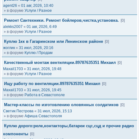
agent26
«
01 авг, 2026, 10:40
» в форуме
Услуги / Разное
Ремонт Сантехники. Ремонт бойлеров,чистка,установка.
[0]
alekks2007
«
01 авг, 2026, 6:49
» в форуме
Услуги / Разное
Куплю 1кк в Гагаринском или Ленинском районе
[0]
жоглик
«
31 июл, 2026, 20:16
» в форуме
Куплю / Продам
Качественный монтаж вентиляции.89787635351 Михаил
[0]
Maxail1703
«
31 июл, 2026, 19:48
» в форуме
Услуги / Разное
Ищу работу по вентиляции.89787635351 Михаил
[0]
Maxail1703
«
31 июл, 2026, 19:45
» в форуме
Работа в Севастополе
Мастер-классы по изготовлению оловянных солдатиков
[0]
Светик Пестрова
«
31 июл, 2026, 15:13
» в форуме
Афиша Севастополя
Куплю дорого:реле,контакторы,батареи сцс,сцд и прочие радио
компоненты
[0]