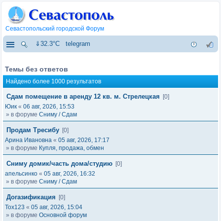
Севастопольский городской Форум
⇓32.3°C
telegram
Темы без ответов
Найдено более 1000 результатов
Сдам помещение в аренду 12 кв. м. Стрелецкая
[0]
Юик
«
06 авг, 2026, 15:53
» в форуме
Сниму / Сдам
Продам Тресибу
[0]
Арина Ивановна
«
05 авг, 2026, 17:17
» в форуме
Купля, продажа, обмен
Сниму домик/часть дома/студию
[0]
апельсинко
«
05 авг, 2026, 16:32
» в форуме
Сниму / Сдам
Догазификация
[0]
Tox123
«
05 авг, 2026, 15:04
» в форуме
Основной форум