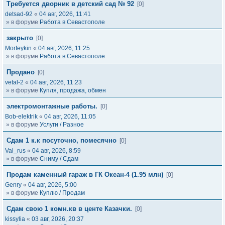
Требуется дворник в детский сад № 92
[0]
detsad-92
«
04 авг, 2026, 11:41
» в форуме
Работа в Севастополе
закрыто
[0]
Morfeykin
«
04 авг, 2026, 11:25
» в форуме
Работа в Севастополе
Продано
[0]
vetal-2
«
04 авг, 2026, 11:23
» в форуме
Купля, продажа, обмен
электромонтажные работы.
[0]
Bob-elektrik
«
04 авг, 2026, 11:05
» в форуме
Услуги / Разное
Сдам 1 к.к посуточно, помесячно
[0]
Val_rus
«
04 авг, 2026, 8:59
» в форуме
Сниму / Сдам
Продам каменный гараж в ГК Океан-4 (1.95 млн)
[0]
Genry
«
04 авг, 2026, 5:00
» в форуме
Куплю / Продам
Сдам свою 1 комн.кв в центе Казачки.
[0]
kissylia
«
03 авг, 2026, 20:37