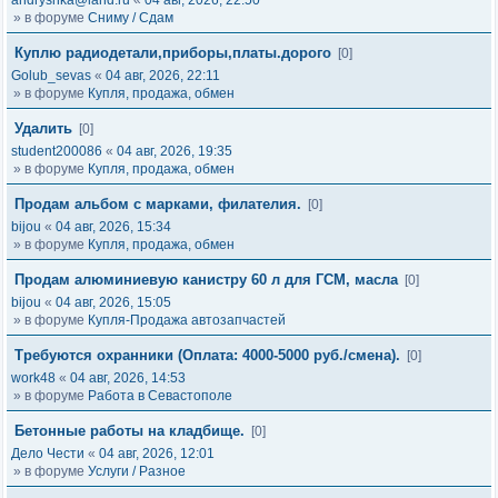
andryshka@land.ru
«
04 авг, 2026, 22:50
» в форуме
Сниму / Сдам
Куплю радиодетали,приборы,платы.дорого
[0]
Golub_sevas
«
04 авг, 2026, 22:11
» в форуме
Купля, продажа, обмен
Удалить
[0]
student200086
«
04 авг, 2026, 19:35
» в форуме
Купля, продажа, обмен
Продам альбом с марками, филателия.
[0]
bijou
«
04 авг, 2026, 15:34
» в форуме
Купля, продажа, обмен
Продам алюминиевую канистру 60 л для ГСМ, масла
[0]
bijou
«
04 авг, 2026, 15:05
» в форуме
Купля-Продажа автозапчастей
Требуются охранники (Оплата: 4000-5000 руб./смена).
[0]
work48
«
04 авг, 2026, 14:53
» в форуме
Работа в Севастополе
Бетонные работы на кладбище.
[0]
Дело Чести
«
04 авг, 2026, 12:01
» в форуме
Услуги / Разное