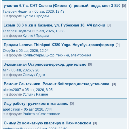
участок 6.7 с. СНТ Селена (Фиолент). ровный, вода, свет 3 850
[0]
Галерея Недв-ти
«
05 авг, 2026, 13:43
» в форуме
Куплю / Продам
1комн 38.3 м.кв в Казачке, ул. Рубежная 18, 4/4 ключи
[0]
Галерея Недв-ти
«
05 авг, 2026, 13:38
» в форуме
Куплю / Продам
Продам Lenovo Thinkpad X380 Yoga. Ноутбук-трансформер
[0]
OlegGo
«
05 авг, 2026, 12:04
» в форуме
Компьютеры, цифр. техника, электроника
3-комнатная Острякова-переход, длительно
[0]
Mir
«
05 авг, 2026, 9:20
» в форуме
Сниму / Сдам
Ремонт Сантехники. Ремонт бойлеров,чистка,установка.
[0]
alekks2007
«
05 авг, 2026, 8:05
» в форуме
Услуги / Разное
Ищу работу грузчиком в магазине.
[0]
application
«
05 авг, 2026, 7:44
» в форуме
Работа в Севастополе
Сниму 2х комнатную квартиру в Нахимовском
[0]