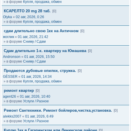
» в форуме
Купля, продажа, обмен
КСАРЕЛТО 20 mg 28 таб.
[0]
Olyka
«
02 авг, 2026, 0:26
» в форуме
Купля, продажа, обмен
сдам длительно свою 1кк на Античном
[0]
жоглик
«
01 авг, 2026, 21:42
» в форуме
Сниму / Сдам
Сдам длительно 1-к. квартиру на Юмашева
[0]
Andronson
«
01 авг, 2026, 15:50
» в форуме
Сниму / Сдам
Продаются дубовые опилки, стружка.
[0]
GЁSSER
«
01 авг, 2026, 14:34
» в форуме
Купля, продажа, обмен
ремонт квартир
[0]
agent26
«
01 авг, 2026, 10:40
» в форуме
Услуги / Разное
Ремонт Сантехники. Ремонт бойлеров,чистка,установка.
[0]
alekks2007
«
01 авг, 2026, 6:49
» в форуме
Услуги / Разное
Куплю 1кк в Гагаринском или Ленинском районе
[0]