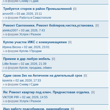
» в форуме
Сниму / Сдам
Требуется сторож в район Промышленной
[0]
anvor05
«
03 авг, 2026, 15:11
» в форуме
Работа в Севастополе
Ремонт Сантехники. Ремонт бойлеров,чистка,установка.
[0]
alekks2007
«
03 авг, 2026, 7:43
» в форуме
Услуги / Разное
Куплю участок ИЖС с коммуникациями
[0]
Ирина Весна
«
02 авг, 2026, 23:01
» в форуме
Куплю / Продам
Примем в дар любую мебель
[0]
Little flower
«
02 авг, 2026, 21:39
» в форуме
Купля, продажа, обмен
Сдам свою 2кк на Античном на длительный срок
[0]
kaveria
«
02 авг, 2026, 17:33
» в форуме
Сниму / Сдам
Re: Ремонт квартир под ключ. Предчистовая отделка.
[0]
VIKTOR PIR
«
02 авг, 2026, 14:55
» в форуме
Услуги / Разное
Ищу работу подсобником, разнорабочим
[0]