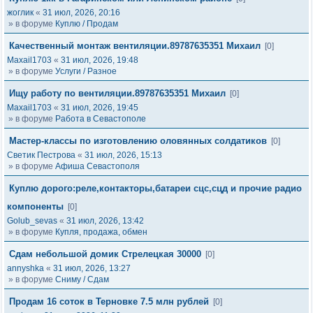
жоглик
«
31 июл, 2026, 20:16
» в форуме
Куплю / Продам
Качественный монтаж вентиляции.89787635351 Михаил
[0]
Maxail1703
«
31 июл, 2026, 19:48
» в форуме
Услуги / Разное
Ищу работу по вентиляции.89787635351 Михаил
[0]
Maxail1703
«
31 июл, 2026, 19:45
» в форуме
Работа в Севастополе
Мастер-классы по изготовлению оловянных солдатиков
[0]
Светик Пестрова
«
31 июл, 2026, 15:13
» в форуме
Афиша Севастополя
Куплю дорого:реле,контакторы,батареи сцс,сцд и прочие радио
компоненты
[0]
Golub_sevas
«
31 июл, 2026, 13:42
» в форуме
Купля, продажа, обмен
Сдам небольшой домик Стрелецкая 30000
[0]
annyshka
«
31 июл, 2026, 13:27
» в форуме
Сниму / Сдам
Продам 16 соток в Терновке 7.5 млн рублей
[0]