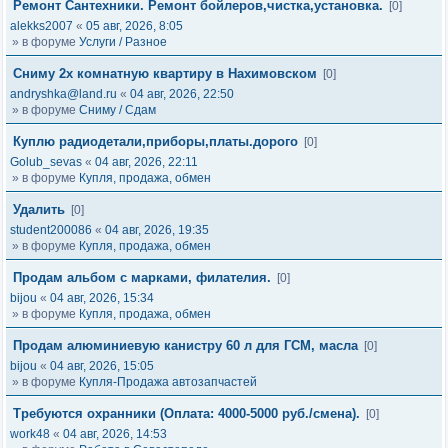
Ремонт Сантехники. Ремонт бойлеров,чистка,установка.
[0]
alekks2007
«
05 авг, 2026, 8:05
» в форуме
Услуги / Разное
Сниму 2х комнатную квартиру в Нахимовском
[0]
andryshka@land.ru
«
04 авг, 2026, 22:50
» в форуме
Сниму / Сдам
Куплю радиодетали,приборы,платы.дорого
[0]
Golub_sevas
«
04 авг, 2026, 22:11
» в форуме
Купля, продажа, обмен
Удалить
[0]
student200086
«
04 авг, 2026, 19:35
» в форуме
Купля, продажа, обмен
Продам альбом с марками, филателия.
[0]
bijou
«
04 авг, 2026, 15:34
» в форуме
Купля, продажа, обмен
Продам алюминиевую канистру 60 л для ГСМ, масла
[0]
bijou
«
04 авг, 2026, 15:05
» в форуме
Купля-Продажа автозапчастей
Требуются охранники (Оплата: 4000-5000 руб./смена).
[0]
work48
«
04 авг, 2026, 14:53