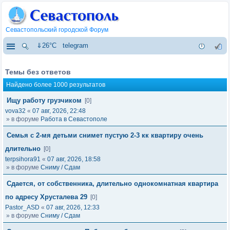
Севастопольский городской Форум
⇓26°C
telegram
Темы без ответов
Найдено более 1000 результатов
Ищу работу грузчиком
[0]
vova32
«
07 авг, 2026, 22:48
» в форуме
Работа в Севастополе
Семья с 2-мя детьми снимет пустую 2-3 кк квартиру очень
длительно
[0]
terpsihora91
«
07 авг, 2026, 18:58
» в форуме
Сниму / Сдам
Сдается, от собственника, длительно однокомнатная квартира
по адресу Хрусталева 29
[0]
Pastor_ASD
«
07 авг, 2026, 12:33
» в форуме
Сниму / Сдам