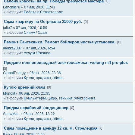
Салону красоты на пр. Победы требуются мастера
[0]
Lenchik78
«
07 авг, 2026, 11:43
» в форуме
Работа в Севастополе
Сдам квартиру на Острякова 25000 руб.
[0]
jolie7
«
07 авг, 2026, 10:59
» в форуме
Сниму / Сдам
Ремонт Сантехники. Ремонт бойлеров,чистка,установка.
[0]
alekks2007
«
07 авг, 2026, 6:54
» в форуме
Услуги / Разное
Продано полноприводный электросамокат wolong m4 pro plus
[0]
GlobalEnergy
«
06 авг, 2026, 23:36
» в форуме
Купля, продажа, обмен
Куплю древний хлам
[0]
Monolit
«
06 авг, 2026, 21:35
» в форуме
Компьютеры, цифр. техника, электроника
Продам нерабочий кондиционер
[0]
SnowMan
«
06 авг, 2026, 18:22
» в форуме
Купля, продажа, обмен
Сдам помещение в аренду 12 кв. м. Стрелецкая
[0]
Юик
«
06 авг, 2026, 15:53