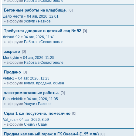
» в форуме
Работа в Севастополе
Бетонные работы на кладбище.
[0]
Дело Чести
«
04 авг, 2026, 12:01
» в форуме
Услуги / Разное
Требуется дворник в детский сад № 92
[0]
detsad-92
«
04 авг, 2026, 11:41
» в форуме
Работа в Севастополе
закрыто
[0]
Morfeykin
«
04 авг, 2026, 11:25
» в форуме
Работа в Севастополе
Продано
[0]
vetal-2
«
04 авг, 2026, 11:23
» в форуме
Купля, продажа, обмен
электромонтажные работы.
[0]
Bob-elektrik
«
04 авг, 2026, 11:05
» в форуме
Услуги / Разное
Сдам 1 к.к посуточно, помесячно
[0]
Val_rus
«
04 авг, 2026, 8:59
» в форуме
Сниму / Сдам
Продам каменный гараж в ГК Океан-4 (1.95 млн)
[0]