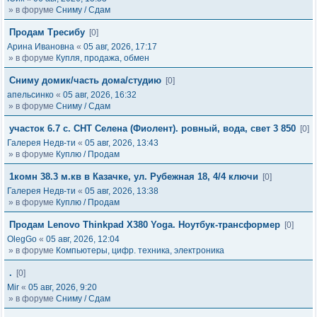
» в форуме
Сниму / Сдам
Продам Тресибу
[0]
Арина Ивановна
«
05 авг, 2026, 17:17
» в форуме
Купля, продажа, обмен
Сниму домик/часть дома/студию
[0]
апельсинко
«
05 авг, 2026, 16:32
» в форуме
Сниму / Сдам
участок 6.7 с. СНТ Селена (Фиолент). ровный, вода, свет 3 850
[0]
Галерея Недв-ти
«
05 авг, 2026, 13:43
» в форуме
Куплю / Продам
1комн 38.3 м.кв в Казачке, ул. Рубежная 18, 4/4 ключи
[0]
Галерея Недв-ти
«
05 авг, 2026, 13:38
» в форуме
Куплю / Продам
Продам Lenovo Thinkpad X380 Yoga. Ноутбук-трансформер
[0]
OlegGo
«
05 авг, 2026, 12:04
» в форуме
Компьютеры, цифр. техника, электроника
.
[0]
Mir
«
05 авг, 2026, 9:20
» в форуме
Сниму / Сдам