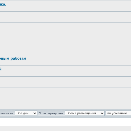
ка.
обным работам
й
щения за:
Поле сортировки: