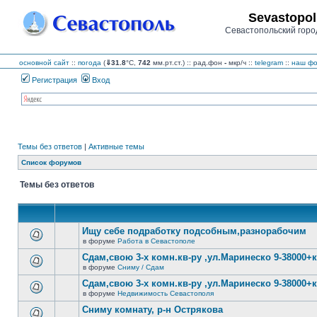
Sevastopol
Севастопольский горо
основной сайт
::
погода
(
⇓31.8
°C,
742
мм.рт.ст.) :: рад.фон
-
мкр/ч
::
telegram
::
наш фо
Регистрация
Вход
Темы без ответов
|
Активные темы
Список форумов
Темы без ответов
Ищу себе подработку подсобным,разнорабочим
в форуме
Работа в Севастополе
В
этой
Сдам,свою 3-х комн.кв-ру ,ул.Маринеско 9-38000+к
теме
в форуме
Сниму / Сдам
нет
В
новых
этой
Сдам,свою 3-х комн.кв-ру ,ул.Маринеско 9-38000+к
непрочитанных
теме
сообщений.
в форуме
Недвижимость Севастополя
нет
В
новых
этой
Сниму комнату, р-н Острякова
непрочитанных
теме