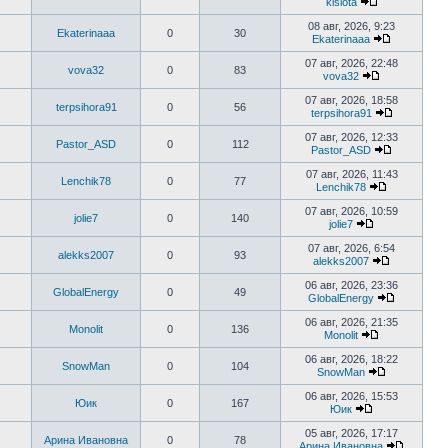
kislota
сообщению
Перейти
к
08 авг, 2026, 9:23
Ekaterinaaa
0
30
последнему
Ekaterinaaa
сообщению
Перейти
к
07 авг, 2026, 22:48
vova32
0
83
последнем
vova32
сообщени
Перейти
к
07 авг, 2026, 18:58
terpsihora91
0
56
последнему
terpsihora91
сообщению
Перейти
к
07 авг, 2026, 12:33
Pastor_ASD
0
112
последне
Pastor_ASD
сообщени
Перейти
к
07 авг, 2026, 11:43
Lenchik78
0
77
последнем
Lenchik78
сообщени
Перейти
к
07 авг, 2026, 10:59
jolie7
0
140
последнем
jolie7
сообщению
Перейти
к
07 авг, 2026, 6:54
alekks2007
0
93
последнему
alekks2007
сообщению
Перейти
к
06 авг, 2026, 23:36
GlobalEnergy
0
49
последнем
GlobalEnergy
сообщени
Перейти
к
06 авг, 2026, 21:35
Monolit
0
136
последне
Monolit
сообщени
Перейти
к
06 авг, 2026, 18:22
SnowMan
0
104
последнему
SnowMan
сообщению
Перейти
к
06 авг, 2026, 15:53
Юик
0
167
последнему
Юик
сообщению
Перейти
к
05 авг, 2026, 17:17
Арина Ивановна
0
78
последнему
Арина Ивановна