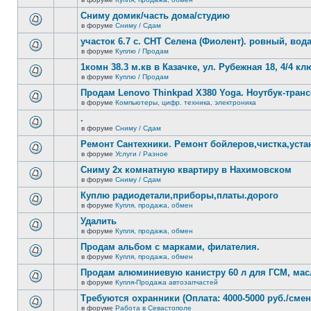
нет
В
новых
этой
Сниму домик/часть дома/студию
непрочитанных
теме
сообщений.
в форуме
Сниму / Сдам
нет
В
новых
этой
участок 6.7 с. СНТ Селена (Фиолент). ровный, вода,
непрочитанных
теме
сообщений.
в форуме
Куплю / Продам
нет
В
новых
этой
1комн 38.3 м.кв в Казачке, ул. Рубежная 18, 4/4 к
непрочитанных
теме
сообщений.
в форуме
Куплю / Продам
нет
В
новых
этой
Продам Lenovo Thinkpad X380 Yoga. Ноутбук-тра
непрочитанных
теме
сообщений.
в форуме
Компьютеры, цифр. техника, электроника
нет
В
новых
этой
.
непрочитанных
теме
сообщений.
в форуме
Сниму / Сдам
нет
В
новых
этой
Ремонт Сантехники. Ремонт бойлеров,чистка,уста
непрочитанных
теме
сообщений.
в форуме
Услуги / Разное
нет
В
новых
этой
Сниму 2х комнатную квартиру в Нахимовском
непрочитанных
теме
сообщений.
в форуме
Сниму / Сдам
нет
В
новых
этой
Куплю радиодетали,приборы,платы.дорого
непрочитанных
теме
сообщений.
в форуме
Купля, продажа, обмен
нет
В
новых
этой
Удалить
непрочитанных
теме
сообщений.
в форуме
Купля, продажа, обмен
нет
В
новых
этой
Продам альбом с марками, филателия.
непрочитанных
теме
сообщений.
в форуме
Купля, продажа, обмен
нет
В
новых
этой
Продам алюминиевую канистру 60 л для ГСМ, мас
непрочитанных
теме
сообщений.
в форуме
Купля-Продажа автозапчастей
нет
В
новых
этой
Требуются охранники (Оплата: 4000-5000 руб./смен
непрочитанных
теме
сообщений.
в форуме
Работа в Севастополе
нет