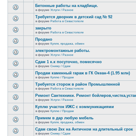
В
новых
этой
Бетонные работы на кладбище.
непрочитанных
теме
сообщений.
в форуме
Услуги / Разное
нет
В
новых
этой
Требуется дворник в детский сад № 92
непрочитанных
теме
сообщений.
в форуме
Работа в Севастополе
нет
В
новых
этой
закрыто
непрочитанных
теме
сообщений.
в форуме
Работа в Севастополе
нет
В
новых
этой
Продано
непрочитанных
теме
сообщений.
в форуме
Купля, продажа, обмен
нет
В
новых
этой
электромонтажные работы.
непрочитанных
теме
сообщений.
в форуме
Услуги / Разное
нет
В
новых
этой
Сдам 1 к.к посуточно, помесячно
непрочитанных
теме
сообщений.
в форуме
Сниму / Сдам
нет
В
новых
этой
Продам каменный гараж в ГК Океан-4 (1.95 млн)
непрочитанных
теме
сообщений.
в форуме
Куплю / Продам
нет
В
новых
этой
Требуется сторож в район Промышленной
непрочитанных
теме
сообщений.
в форуме
Работа в Севастополе
нет
В
новых
этой
Ремонт Сантехники. Ремонт бойлеров,чистка,уста
непрочитанных
теме
сообщений.
в форуме
Услуги / Разное
нет
В
новых
этой
Куплю участок ИЖС с коммуникациями
непрочитанных
теме
сообщений.
в форуме
Куплю / Продам
нет
В
новых
этой
Примем в дар любую мебель
непрочитанных
теме
сообщений.
в форуме
Купля, продажа, обмен
нет
В
новых
этой
Сдам свою 2кк на Античном на длительный срок
непрочитанных
теме
сообщений.
в форуме
Сниму / Сдам
нет
В