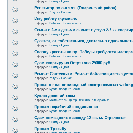
сообщений.
в форуме
Сниму / Сдам
нет
В
новых
этой
Репетитор по англ.яз. (Гагаринский район)
непрочитанных
теме
сообщений.
в форуме
Услуги / Разное
нет
В
новых
этой
Ищу работу грузчиком
непрочитанных
теме
сообщений.
в форуме
Работа в Севастополе
нет
В
новых
этой
Семья с 2-мя детьми снимет пустую 2-3 кк кварти
непрочитанных
теме
сообщений.
в форуме
Сниму / Сдам
нет
В
новых
этой
Сдается, от собственника, длительно однокомнатн
непрочитанных
теме
сообщений.
в форуме
Сниму / Сдам
нет
В
новых
этой
Салону красоты на пр. Победы требуются мастера
непрочитанных
теме
сообщений.
в форуме
Работа в Севастополе
нет
В
новых
этой
Сдам квартиру на Острякова 25000 руб.
непрочитанных
теме
сообщений.
в форуме
Сниму / Сдам
нет
В
новых
этой
Ремонт Сантехники. Ремонт бойлеров,чистка,уста
непрочитанных
теме
сообщений.
в форуме
Услуги / Разное
нет
В
новых
этой
Продано полноприводный электросамокат wolong 
непрочитанных
теме
сообщений.
в форуме
Купля, продажа, обмен
нет
В
новых
этой
Куплю древний хлам
непрочитанных
теме
сообщений.
в форуме
Компьютеры, цифр. техника, электроника
нет
В
новых
этой
Продам нерабочий кондиционер
непрочитанных
теме
сообщений.
в форуме
Купля, продажа, обмен
нет
В
новых
этой
Сдам помещение в аренду 12 кв. м. Стрелецкая
непрочитанных
теме
сообщений.
в форуме
Сниму / Сдам
нет
В
новых
этой
Продам Тресибу
непрочитанных
теме
сообщений.
в форуме
Купля, продажа, обмен