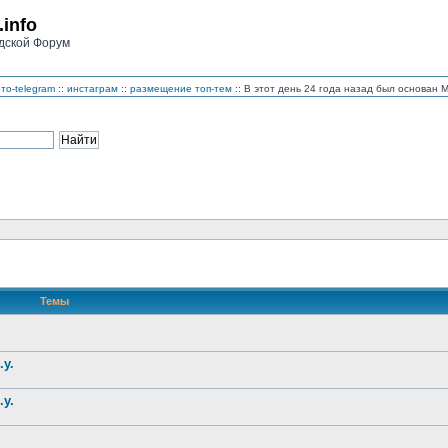
.info
дской Форум
то-telegram
::
инстаграм
::
размещение топ-тем
:: В этот день 24 года назад был основан
Темы
.у.
.у.