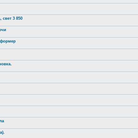
 свет 3 850
лючи
нсформер
новка.
ла
а).