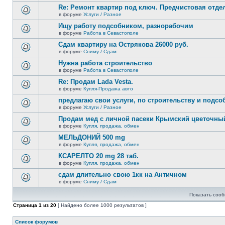
новых
этой
Re: Ремонт квартир под ключ. Предчистовая отдел
непрочитанных
теме
сообщений.
в форуме
Услуги / Разное
нет
В
новых
этой
Ищу работу подсобником, разнорабочим
непрочитанных
теме
сообщений.
в форуме
Работа в Севастополе
нет
В
новых
этой
Сдам квартиру на Острякова 26000 руб.
непрочитанных
теме
сообщений.
в форуме
Сниму / Сдам
нет
В
новых
этой
Нужна работа строительство
непрочитанных
теме
сообщений.
в форуме
Работа в Севастополе
нет
В
новых
этой
Re: Продам Lada Vesta.
непрочитанных
теме
сообщений.
в форуме
Купля-Продажа авто
нет
В
новых
этой
предлагаю свои услуги, по строительству и подс
непрочитанных
теме
сообщений.
в форуме
Услуги / Разное
нет
В
новых
этой
Продам мед с личной пасеки Крымский цветочны
непрочитанных
теме
сообщений.
в форуме
Купля, продажа, обмен
нет
В
новых
этой
МЕЛЬДОНИЙ 500 mg
непрочитанных
теме
сообщений.
в форуме
Купля, продажа, обмен
нет
В
новых
этой
КСАРЕЛТО 20 mg 28 таб.
непрочитанных
теме
сообщений.
в форуме
Купля, продажа, обмен
нет
В
новых
этой
сдам длительно свою 1кк на Античном
непрочитанных
теме
сообщений.
в форуме
Сниму / Сдам
нет
В
новых
этой
непрочитанных
Показать сооб
теме
сообщений.
нет
Страница
1
из
20
[ Найдено более 1000 результатов ]
новых
непрочитанных
сообщений.
Список форумов