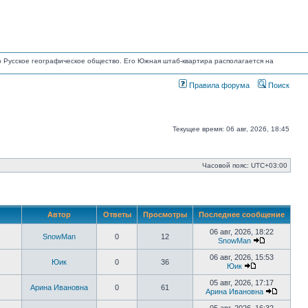
но Русское географическое общество. Его Южная штаб-квартира располагается на
Правила форума
Поиск
Текущее время: 06 авг, 2026, 18:45
Часовой пояс:
UTC+03:00
Автор
Ответы
Просмотры
Последнее сообщение
06 авг, 2026, 18:22
SnowMan
0
12
SnowMan
Перейти
к
06 авг, 2026, 15:53
Юик
0
36
последнему
Юик
сообщению
Перейти
к
05 авг, 2026, 17:17
Арина Ивановна
0
61
последнему
Арина Ивановна
сообщению
Перейти
к