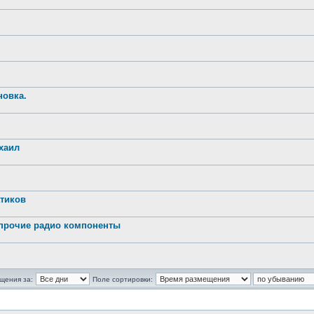
новка.
хаил
атиков
 прочие радио компоненты
щения за:
Поле сортировки: