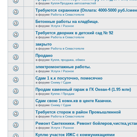
теме
сообщений.
в форуме
Купля-Продажа автозапчастей
нет
В
новых
этой
Требуются охранники (Оплата: 4000-5000 руб./смен
непрочитанных
теме
сообщений.
в форуме
Работа в Севастополе
нет
В
новых
этой
Бетонные работы на кладбище.
непрочитанных
теме
сообщений.
в форуме
Услуги / Разное
нет
В
новых
этой
Требуется дворник в детский сад № 92
непрочитанных
теме
сообщений.
в форуме
Работа в Севастополе
нет
В
новых
этой
закрыто
непрочитанных
теме
сообщений.
в форуме
Работа в Севастополе
нет
В
новых
этой
Продано
непрочитанных
теме
сообщений.
в форуме
Купля, продажа, обмен
нет
В
новых
этой
электромонтажные работы.
непрочитанных
теме
сообщений.
в форуме
Услуги / Разное
нет
В
новых
этой
Сдам 1 к.к посуточно, помесячно
непрочитанных
теме
сообщений.
в форуме
Сниму / Сдам
нет
В
новых
этой
Продам каменный гараж в ГК Океан-4 (1.95 млн)
непрочитанных
теме
сообщений.
в форуме
Куплю / Продам
нет
В
новых
этой
Сдам свою 1 комн.кв в центе Казачки.
непрочитанных
теме
сообщений.
в форуме
Сниму / Сдам
нет
В
новых
этой
Требуется сторож в район Промышленной
непрочитанных
теме
сообщений.
в форуме
Работа в Севастополе
нет
В
новых
этой
Ремонт Сантехники. Ремонт бойлеров,чистка,уста
непрочитанных
теме
сообщений.
в форуме
Услуги / Разное
нет
В
новых
этой
Куплю участок ИЖС с коммуникациями
непрочитанных
теме