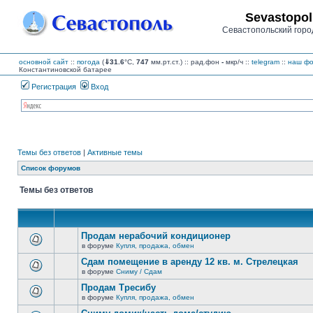
Sevastopol
Севастопольский горо
основной сайт
::
погода
(
⇓31.6
°C,
747
мм.рт.ст.) :: рад.фон
-
мкр/ч
::
telegram
::
наш фо
Константиновской батарее
Регистрация
Вход
Темы без ответов
|
Активные темы
Список форумов
Темы без ответов
Продам нерабочий кондиционер
в форуме
Купля, продажа, обмен
В
этой
Сдам помещение в аренду 12 кв. м. Стрелецкая
теме
в форуме
Сниму / Сдам
нет
В
новых
этой
Продам Тресибу
непрочитанных
теме
сообщений.
в форуме
Купля, продажа, обмен
нет
В
новых
этой