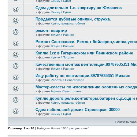
сообщений.
в форуме
Сниму / Сдам
нет
В
новых
этой
Сдам длительно 1-к. квартиру на Юмашева
непрочитанных
теме
сообщений.
в форуме
Сниму / Сдам
нет
В
новых
этой
Продаются дубовые опилки, стружка.
непрочитанных
теме
сообщений.
в форуме
Купля, продажа, обмен
нет
В
новых
этой
ремонт квартир
непрочитанных
теме
сообщений.
в форуме
Услуги / Разное
нет
В
новых
этой
Ремонт Сантехники. Ремонт бойлеров,чистка,уста
непрочитанных
теме
сообщений.
в форуме
Услуги / Разное
нет
В
новых
этой
Куплю 1кк в Гагаринском или Ленинском районе
непрочитанных
теме
сообщений.
в форуме
Куплю / Продам
нет
В
новых
этой
Качественный монтаж вентиляции.89787635351 Ми
непрочитанных
теме
сообщений.
в форуме
Услуги / Разное
нет
В
новых
этой
Ищу работу по вентиляции.89787635351 Михаил
непрочитанных
теме
сообщений.
в форуме
Работа в Севастополе
нет
В
новых
этой
Мастер-классы по изготовлению оловянных солд
непрочитанных
теме
сообщений.
в форуме
Афиша Севастополя
нет
В
новых
этой
Куплю дорого:реле,контакторы,батареи сцс,сцд и
непрочитанных
теме
сообщений.
в форуме
Купля, продажа, обмен
нет
В
новых
этой
Сдам небольшой домик Стрелецкая 30000
непрочитанных
теме
сообщений.
в форуме
Сниму / Сдам
нет
В
новых
этой
непрочитанных
Показать сооб
теме
сообщений.
нет
Страница
1
из
20
[ Найдено более 1000 результатов ]
новых
непрочитанных
сообщений.