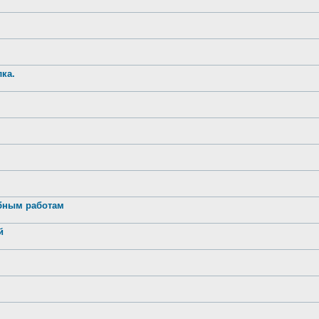
ка.
обным работам
й