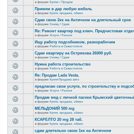
сообщений.
в форуме
Куплю / Продам
нет
В
новых
этой
Примем в дар любую мебель
непрочитанных
теме
сообщений.
в форуме
Купля, продажа, обмен
нет
В
новых
этой
Сдам свою 2кк на Античном на длительный срок
непрочитанных
теме
сообщений.
в форуме
Сниму / Сдам
нет
В
новых
этой
Re: Ремонт квартир под ключ. Предчистовая отдел
непрочитанных
теме
сообщений.
в форуме
Услуги / Разное
нет
В
новых
этой
Ищу работу подсобником, разнорабочим
непрочитанных
теме
сообщений.
в форуме
Работа в Севастополе
нет
В
новых
этой
Сдам квартиру на Острякова 26000 руб.
непрочитанных
теме
сообщений.
в форуме
Сниму / Сдам
нет
В
новых
этой
Нужна работа строительство
непрочитанных
теме
сообщений.
в форуме
Работа в Севастополе
нет
В
новых
этой
Re: Продам Lada Vesta.
непрочитанных
теме
сообщений.
в форуме
Купля-Продажа авто
нет
В
новых
этой
предлагаю свои услуги, по строительству и подс
непрочитанных
теме
сообщений.
в форуме
Услуги / Разное
нет
В
новых
этой
Продам мед с личной пасеки Крымский цветочны
непрочитанных
теме
сообщений.
в форуме
Купля, продажа, обмен
нет
В
новых
этой
МЕЛЬДОНИЙ 500 mg
непрочитанных
теме
сообщений.
в форуме
Купля, продажа, обмен
нет
В
новых
этой
КСАРЕЛТО 20 mg 28 таб.
непрочитанных
теме
сообщений.
в форуме
Купля, продажа, обмен
нет
В
новых
этой
сдам длительно свою 1кк на Античном
непрочитанных
теме