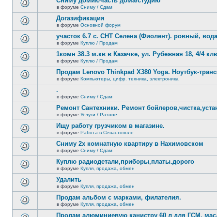
Сниму домик/часть дома/студию
непрочитанных
теме
сообщений.
в форуме
Сниму / Сдам
нет
В
новых
этой
Догазификация
непрочитанных
теме
сообщений.
в форуме
Основной форум
нет
В
новых
этой
участок 6.7 с. СНТ Селена (Фиолент). ровный, вода,
непрочитанных
теме
сообщений.
в форуме
Куплю / Продам
нет
В
новых
этой
1комн 38.3 м.кв в Казачке, ул. Рубежная 18, 4/4 к
непрочитанных
теме
сообщений.
в форуме
Куплю / Продам
нет
В
новых
этой
Продам Lenovo Thinkpad X380 Yoga. Ноутбук-тра
непрочитанных
теме
сообщений.
в форуме
Компьютеры, цифр. техника, электроника
нет
В
новых
этой
.
непрочитанных
теме
сообщений.
в форуме
Сниму / Сдам
нет
В
новых
этой
Ремонт Сантехники. Ремонт бойлеров,чистка,уста
непрочитанных
теме
сообщений.
в форуме
Услуги / Разное
нет
В
новых
этой
Ищу работу грузчиком в магазине.
непрочитанных
теме
сообщений.
в форуме
Работа в Севастополе
нет
В
новых
этой
Сниму 2х комнатную квартиру в Нахимовском
непрочитанных
теме
сообщений.
в форуме
Сниму / Сдам
нет
В
новых
этой
Куплю радиодетали,приборы,платы.дорого
непрочитанных
теме
сообщений.
в форуме
Купля, продажа, обмен
нет
В
новых
этой
Удалить
непрочитанных
теме
сообщений.
в форуме
Купля, продажа, обмен
нет
В
новых
этой
Продам альбом с марками, филателия.
непрочитанных
теме
сообщений.
в форуме
Купля, продажа, обмен
нет
В
новых
этой
Продам алюминиевую канистру 60 л для ГСМ, мас
непрочитанных