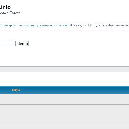
.info
дской Форум
то-telegram
::
инстаграм
::
размещение топ-тем
:: В этот день 181 год назад было основа
Темы