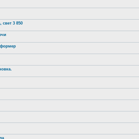
 свет 3 850
лючи
нсформер
новка.
ла