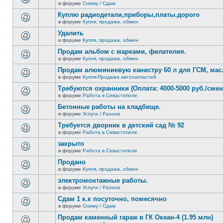
сообщений.
в форуме
Сниму / Сдам
нет
В
новых
этой
Куплю радиодетали,приборы,платы.дорого
непрочитанных
теме
сообщений.
в форуме
Купля, продажа, обмен
нет
В
новых
этой
Удалить
непрочитанных
теме
сообщений.
в форуме
Купля, продажа, обмен
нет
В
новых
этой
Продам альбом с марками, филателия.
непрочитанных
теме
сообщений.
в форуме
Купля, продажа, обмен
нет
В
новых
этой
Продам алюминиевую канистру 60 л для ГСМ, мас
непрочитанных
теме
сообщений.
в форуме
Купля-Продажа автозапчастей
нет
В
новых
этой
Требуются охранники (Оплата: 4000-5000 руб./смен
непрочитанных
теме
сообщений.
в форуме
Работа в Севастополе
нет
В
новых
этой
Бетонные работы на кладбище.
непрочитанных
теме
сообщений.
в форуме
Услуги / Разное
нет
В
новых
этой
Требуется дворник в детский сад № 92
непрочитанных
теме
сообщений.
в форуме
Работа в Севастополе
нет
В
новых
этой
закрыто
непрочитанных
теме
сообщений.
в форуме
Работа в Севастополе
нет
В
новых
этой
Продано
непрочитанных
теме
сообщений.
в форуме
Купля, продажа, обмен
нет
В
новых
этой
электромонтажные работы.
непрочитанных
теме
сообщений.
в форуме
Услуги / Разное
нет
В
новых
этой
Сдам 1 к.к посуточно, помесячно
непрочитанных
теме
сообщений.
в форуме
Сниму / Сдам
нет
В
новых
этой
Продам каменный гараж в ГК Океан-4 (1.95 млн)
непрочитанных
теме