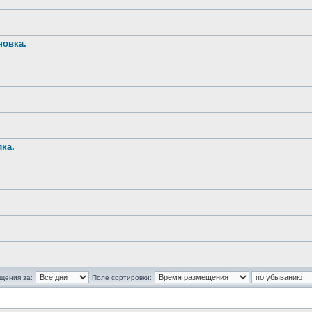
новка.
ка.
щения за:
Поле сортировки: