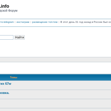
.info
дской Форум
то-telegram
::
инстаграм
::
размещение топ-тем
:: В этот день 31 год назад в России был 
Темы
гих 67w
новка.