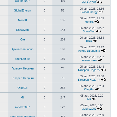
alekks2007
0
119
последнему
alekks2007
сообщению
Перейти
к
06 авг, 2026, 23:36
GlobalEnergy
0
58
последнем
GlobalEnergy
сообщени
Перейти
к
06 авг, 2026, 21:35
Monolit
0
155
последне
Monolit
сообщени
Перейти
к
06 авг, 2026, 18:22
SnowMan
0
143
последнему
SnowMan
сообщению
Перейти
к
06 авг, 2026, 15:53
Юик
0
209
последнему
Юик
сообщению
Перейти
к
05 авг, 2026, 17:17
Арина Ивановна
0
106
последнему
Арина Ивановна
сообщению
Перейти
к
05 авг, 2026, 16:32
апельсинко
0
189
последн
апельсинко
сообще
Перейти
к
05 авг, 2026, 13:43
Галерея Недв-ти
0
74
последнем
Галерея Недв-ти
сообщени
Перейти
к
05 авг, 2026, 13:38
Галерея Недв-ти
0
76
последн
Галерея Недв-ти
сообще
Перейти
к
05 авг, 2026, 12:04
OlegGo
0
252
последн
OlegGo
сообще
Перейти
к
05 авг, 2026, 9:20
Mir
0
247
последнему
Mir
сообщению
Перейти
к
05 авг, 2026, 8:05
alekks2007
0
122
последнему
alekks2007
сообщению
Перейти
к
04 авг, 2026, 22:50
andryshka@land.ru
0
232