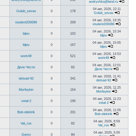
последнем
andryshka@land.ru
сообщени
Перейт
к
04 авг, 2026, 22:11
Golub_sevas
0
178
послед
Golub_sevas
сообщ
Перейти
к
04 авг, 2026, 19:35
student200086
0
209
последне
student200086
сообщени
Перейти
к
04 авг, 2026, 15:34
bijou
0
102
последне
bijou
сообщен
Перейти
к
04 авг, 2026, 15:05
bijou
0
167
последнему
bijou
сообщению
Перейти
к
04 авг, 2026, 14:53
work48
0
521
последнему
work48
сообщению
Перейти
к
04 авг, 2026, 12:01
Дело Чести
0
82
последнему
Дело Чести
сообщению
Перейти
к
04 авг, 2026, 11:41
detsad-92
0
341
последнем
detsad-92
сообщени
Перейти
к
04 авг, 2026, 11:25
Morfeykin
0
154
последнем
Morfeykin
сообщению
Перейти
к
04 авг, 2026, 11:23
vetal-2
0
195
последнему
vetal-2
сообщению
Перейти
к
04 авг, 2026, 11:05
Bob-elektrik
0
201
последнему
Bob-elektrik
сообщению
Перейти
к
04 авг, 2026, 8:59
Val_rus
0
82
последнем
Val_rus
сообщени
Перейти
к
04 авг, 2026, 5:00
Genry
0
84
последнему