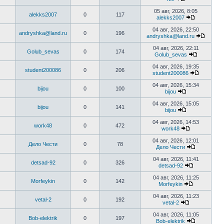
сообщению
Перейти
к
05 авг, 2026, 8:05
alekks2007
0
117
последнему
alekks2007
сообщению
Перейти
к
04 авг, 2026, 22:50
andryshka@land.ru
0
196
последнем
andryshka@land.ru
сообщени
Перейт
к
04 авг, 2026, 22:11
Golub_sevas
0
174
послед
Golub_sevas
сообщ
Перейти
к
04 авг, 2026, 19:35
student200086
0
206
последне
student200086
сообщени
Перейти
к
04 авг, 2026, 15:34
bijou
0
100
последне
bijou
сообщен
Перейти
к
04 авг, 2026, 15:05
bijou
0
141
последнему
bijou
сообщению
Перейти
к
04 авг, 2026, 14:53
work48
0
472
последнему
work48
сообщению
Перейти
к
04 авг, 2026, 12:01
Дело Чести
0
78
последнему
Дело Чести
сообщению
Перейти
к
04 авг, 2026, 11:41
detsad-92
0
326
последнем
detsad-92
сообщени
Перейти
к
04 авг, 2026, 11:25
Morfeykin
0
142
последнем
Morfeykin
сообщению
Перейти
к
04 авг, 2026, 11:23
vetal-2
0
192
последнему
vetal-2
сообщению
Перейти
к
04 авг, 2026, 11:05
Bob-elektrik
0
197
последнему
Bob-elektrik