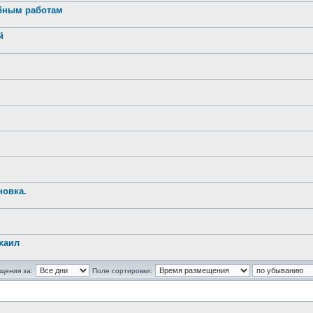
обным работам
й
новка.
хаил
щения за:
Поле сортировки: