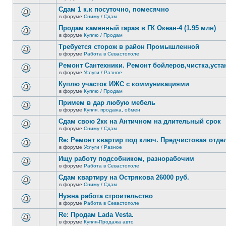
В
новых
этой
Сдам 1 к.к посуточно, помесячно
непрочитанных
теме
сообщений.
в форуме
Сниму / Сдам
нет
В
новых
этой
Продам каменный гараж в ГК Океан-4 (1.95 млн)
непрочитанных
теме
сообщений.
в форуме
Куплю / Продам
нет
В
новых
этой
Требуется сторож в район Промышленной
непрочитанных
теме
сообщений.
в форуме
Работа в Севастополе
нет
В
новых
этой
Ремонт Сантехники. Ремонт бойлеров,чистка,уста
непрочитанных
теме
сообщений.
в форуме
Услуги / Разное
нет
В
новых
этой
Куплю участок ИЖС с коммуникациями
непрочитанных
теме
сообщений.
в форуме
Куплю / Продам
нет
В
новых
этой
Примем в дар любую мебель
непрочитанных
теме
сообщений.
в форуме
Купля, продажа, обмен
нет
В
новых
этой
Сдам свою 2кк на Античном на длительный срок
непрочитанных
теме
сообщений.
в форуме
Сниму / Сдам
нет
В
новых
этой
Re: Ремонт квартир под ключ. Предчистовая отдел
непрочитанных
теме
сообщений.
в форуме
Услуги / Разное
нет
В
новых
этой
Ищу работу подсобником, разнорабочим
непрочитанных
теме
сообщений.
в форуме
Работа в Севастополе
нет
В
новых
этой
Сдам квартиру на Острякова 26000 руб.
непрочитанных
теме
сообщений.
в форуме
Сниму / Сдам
нет
В
новых
этой
Нужна работа строительство
непрочитанных
теме
сообщений.
в форуме
Работа в Севастополе
нет
В
новых
этой
Re: Продам Lada Vesta.
непрочитанных
теме
сообщений.
в форуме
Купля-Продажа авто
нет
В