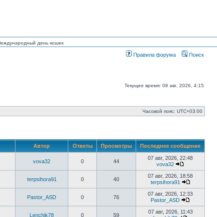
 Международный день кошек
Правила форума
Поиск
Текущее время: 08 авг, 2026, 4:15
Часовой пояс:
UTC+03:00
Автор
Ответы
Просмотры
Последнее сообщение
07 авг, 2026, 22:48
vova32
0
44
vova32
Перейти
к
07 авг, 2026, 18:58
terpsihora91
0
40
последнему
terpsihora91
сообщению
Перейти
к
07 авг, 2026, 12:33
Pastor_ASD
0
76
последне
Pastor_ASD
сообщени
Перейти
к
07 авг, 2026, 11:43
Lenchik78
0
59
последнем