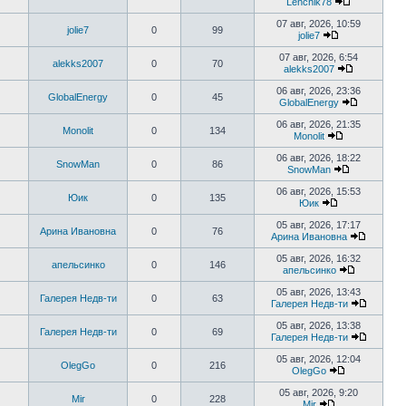
Lenchik78
сообщени
Перейти
к
07 авг, 2026, 10:59
jolie7
0
99
последнем
jolie7
сообщению
Перейти
к
07 авг, 2026, 6:54
alekks2007
0
70
последнему
alekks2007
сообщению
Перейти
к
06 авг, 2026, 23:36
GlobalEnergy
0
45
последнем
GlobalEnergy
сообщени
Перейти
к
06 авг, 2026, 21:35
Monolit
0
134
последне
Monolit
сообщени
Перейти
к
06 авг, 2026, 18:22
SnowMan
0
86
последнему
SnowMan
сообщению
Перейти
к
06 авг, 2026, 15:53
Юик
0
135
последнему
Юик
сообщению
Перейти
к
05 авг, 2026, 17:17
Арина Ивановна
0
76
последнему
Арина Ивановна
сообщению
Перейти
к
05 авг, 2026, 16:32
апельсинко
0
146
последн
апельсинко
сообще
Перейти
к
05 авг, 2026, 13:43
Галерея Недв-ти
0
63
последнем
Галерея Недв-ти
сообщени
Перейти
к
05 авг, 2026, 13:38
Галерея Недв-ти
0
69
последн
Галерея Недв-ти
сообще
Перейти
к
05 авг, 2026, 12:04
OlegGo
0
216
последн
OlegGo
сообще
Перейти
к
05 авг, 2026, 9:20
Mir
0
228
последнему
Mir