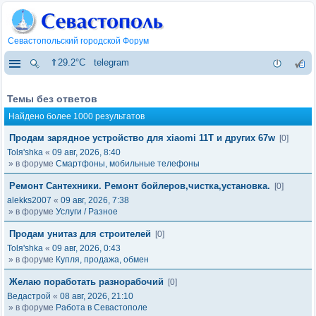
Севастопольский городской Форум
⇑29.2°C
telegram
Темы без ответов
Найдено более 1000 результатов
Продам зарядное устройство для xiaomi 11T и других 67w
[0]
Tolя'shka
«
09 авг, 2026, 8:40
» в форуме
Смартфоны, мобильные телефоны
Ремонт Сантехники. Ремонт бойлеров,чистка,установка.
[0]
alekks2007
«
09 авг, 2026, 7:38
» в форуме
Услуги / Разное
Продам унитаз для строителей
[0]
Tolя'shka
«
09 авг, 2026, 0:43
» в форуме
Купля, продажа, обмен
Желаю поработать разнорабочий
[0]
Ведастрой
«
08 авг, 2026, 21:10
» в форуме
Работа в Севастополе