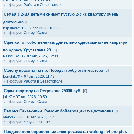
vova32
«
07 авг, 2026, 22:48
» в форуме
Работа в Севастополе
Семья с 2-мя детьми снимет пустую 2-3 кк квартиру очень
длительно
[0]
terpsihora91
«
07 авг, 2026, 18:58
» в форуме
Сниму / Сдам
Сдается, от собственника, длительно однокомнатная квартира
по адресу Хрусталева 29
[0]
Pastor_ASD
«
07 авг, 2026, 12:33
» в форуме
Сниму / Сдам
Салону красоты на пр. Победы требуются мастера
[0]
Lenchik78
«
07 авг, 2026, 11:43
» в форуме
Работа в Севастополе
Сдам квартиру на Острякова 25000 руб.
[0]
jolie7
«
07 авг, 2026, 10:59
» в форуме
Сниму / Сдам
Ремонт Сантехники. Ремонт бойлеров,чистка,установка.
[0]
alekks2007
«
07 авг, 2026, 6:54
» в форуме
Услуги / Разное
Продано полноприводный электросамокат wolong m4 pro plus