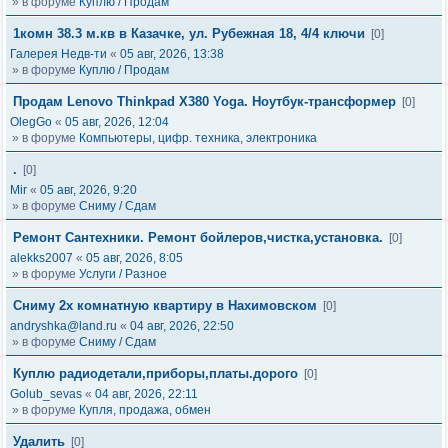
» в форуме
Куплю / Продам
1комн 38.3 м.кв в Казачке, ул. Рубежная 18, 4/4 ключи
[0]
Галерея Недв-ти
«
05 авг, 2026, 13:38
» в форуме
Куплю / Продам
Продам Lenovo Thinkpad X380 Yoga. Ноутбук-трансформер
[0]
OlegGo
«
05 авг, 2026, 12:04
» в форуме
Компьютеры, цифр. техника, электроника
.
[0]
Mir
«
05 авг, 2026, 9:20
» в форуме
Сниму / Сдам
Ремонт Сантехники. Ремонт бойлеров,чистка,установка.
[0]
alekks2007
«
05 авг, 2026, 8:05
» в форуме
Услуги / Разное
Сниму 2х комнатную квартиру в Нахимовском
[0]
andryshka@land.ru
«
04 авг, 2026, 22:50
» в форуме
Сниму / Сдам
Куплю радиодетали,приборы,платы.дорого
[0]
Golub_sevas
«
04 авг, 2026, 22:11
» в форуме
Купля, продажа, обмен
Удалить
[0]