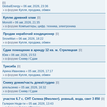
[0]
GlobalEnergy
«
06 авг, 2026, 23:36
» в форуме
Купля, продажа, обмен
Куплю древний хлам
[0]
Monolit
«
06 авг, 2026, 21:35
» в форуме
Компьютеры, цифр. техника, электроника
Продам нерабочий кондиционер
[0]
SnowMan
«
06 авг, 2026, 18:22
» в форуме
Купля, продажа, обмен
Сдам помещение в аренду 12 кв. м. Стрелецкая
[0]
Юик
«
06 авг, 2026, 15:53
» в форуме
Сниму / Сдам
Тресиба
[0]
Арина Ивановна
«
05 авг, 2026, 17:17
» в форуме
Купля, продажа, обмен
Сниму домик/часть дома/студию
[0]
апельсинко
«
05 авг, 2026, 16:32
» в форуме
Сниму / Сдам
участок 6.7 с. СНТ Селена (Фиолент). ровный, вода, свет 3 850
[0]
Галерея Недв-ти
«
05 авг, 2026, 13:43