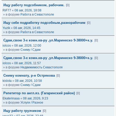
Ищу работу подсобником, рабочим.
[0]
RiF77
«
08 авг, 2026, 18:08
» в форуме
Работа в Севастополе
Ищу себе подработку подсобным,разнорабочим
[0]
Yuzik
«
08 авг, 2026, 14:45
» в форуме
Работа в Севастополе
Сдам,свою 3-х комн.кв-ру ,ул.Маринеско 9-38000+к.у.
[0]
iolcos
«
08 авг, 2026, 12:00
» в форуме
Сниму / Сдам
Сдам,свою 3-х комн.кв-ру ,ул.Маринеско 9-38000+к.у.
[0]
iolcos
«
08 авг, 2026, 11:57
» в форуме
Недвижимость Севастополя
Сниму комнату, р-н Острякова
[0]
kislota
«
08 авг, 2026, 10:58
» в форуме
Сниму / Сдам
Репетитор по англ.яз. (Гагаринский район)
[0]
Ekaterinaaa
«
08 авг, 2026, 9:23
» в форуме
Услуги / Разное
Ищу работу грузчиком
[0]