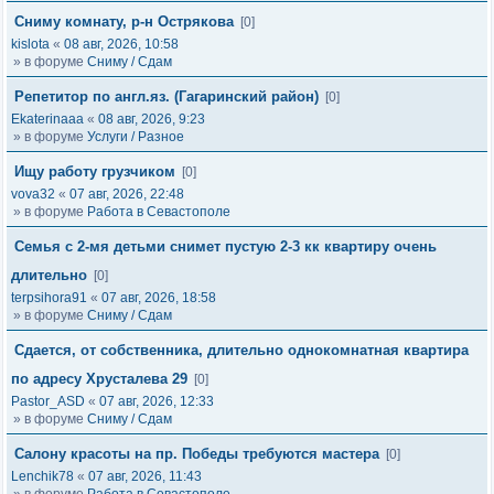
Сниму комнату, р-н Острякова
[0]
kislota
«
08 авг, 2026, 10:58
» в форуме
Сниму / Сдам
Репетитор по англ.яз. (Гагаринский район)
[0]
Ekaterinaaa
«
08 авг, 2026, 9:23
» в форуме
Услуги / Разное
Ищу работу грузчиком
[0]
vova32
«
07 авг, 2026, 22:48
» в форуме
Работа в Севастополе
Семья с 2-мя детьми снимет пустую 2-3 кк квартиру очень
длительно
[0]
terpsihora91
«
07 авг, 2026, 18:58
» в форуме
Сниму / Сдам
Сдается, от собственника, длительно однокомнатная квартира
по адресу Хрусталева 29
[0]
Pastor_ASD
«
07 авг, 2026, 12:33
» в форуме
Сниму / Сдам
Салону красоты на пр. Победы требуются мастера
[0]
Lenchik78
«
07 авг, 2026, 11:43