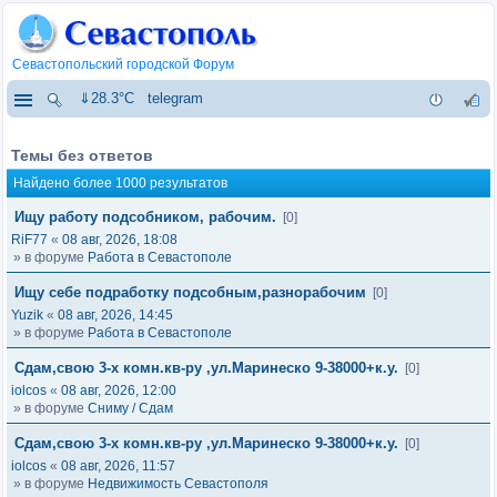
Севастопольский городской Форум
⇓28.3°C
telegram
Темы без ответов
Найдено более 1000 результатов
Ищу работу подсобником, рабочим.
[0]
RiF77
«
08 авг, 2026, 18:08
» в форуме
Работа в Севастополе
Ищу себе подработку подсобным,разнорабочим
[0]
Yuzik
«
08 авг, 2026, 14:45
» в форуме
Работа в Севастополе
Сдам,свою 3-х комн.кв-ру ,ул.Маринеско 9-38000+к.у.
[0]
iolcos
«
08 авг, 2026, 12:00
» в форуме
Сниму / Сдам
Сдам,свою 3-х комн.кв-ру ,ул.Маринеско 9-38000+к.у.
[0]
iolcos
«
08 авг, 2026, 11:57
» в форуме
Недвижимость Севастополя