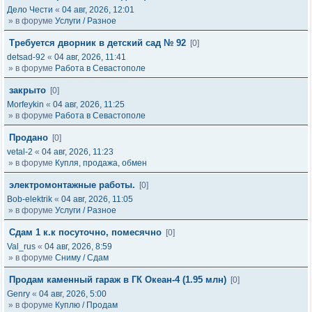
Дело Чести
«
04 авг, 2026, 12:01
» в форуме
Услуги / Разное
Требуется дворник в детский сад № 92
[0]
detsad-92
«
04 авг, 2026, 11:41
» в форуме
Работа в Севастополе
закрыто
[0]
Morfeykin
«
04 авг, 2026, 11:25
» в форуме
Работа в Севастополе
Продано
[0]
vetal-2
«
04 авг, 2026, 11:23
» в форуме
Купля, продажа, обмен
электромонтажные работы.
[0]
Bob-elektrik
«
04 авг, 2026, 11:05
» в форуме
Услуги / Разное
Сдам 1 к.к посуточно, помесячно
[0]
Val_rus
«
04 авг, 2026, 8:59
» в форуме
Сниму / Сдам
Продам каменный гараж в ГК Океан-4 (1.95 млн)
[0]
Genry
«
04 авг, 2026, 5:00
» в форуме
Куплю / Продам