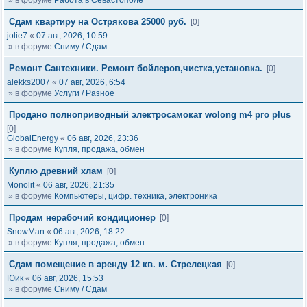
» в форуме
Работа в Севастополе
Сдам квартиру на Острякова 25000 руб.
[0]
jolie7
«
07 авг, 2026, 10:59
» в форуме
Сниму / Сдам
Ремонт Сантехники. Ремонт бойлеров,чистка,установка.
[0]
alekks2007
«
07 авг, 2026, 6:54
» в форуме
Услуги / Разное
Продано полноприводный электросамокат wolong m4 pro plus
[0]
GlobalEnergy
«
06 авг, 2026, 23:36
» в форуме
Купля, продажа, обмен
Куплю древний хлам
[0]
Monolit
«
06 авг, 2026, 21:35
» в форуме
Компьютеры, цифр. техника, электроника
Продам нерабочий кондиционер
[0]
SnowMan
«
06 авг, 2026, 18:22
» в форуме
Купля, продажа, обмен
Сдам помещение в аренду 12 кв. м. Стрелецкая
[0]
Юик
«
06 авг, 2026, 15:53
» в форуме
Сниму / Сдам