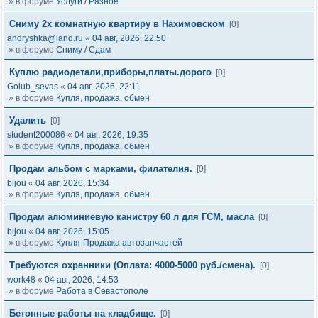
» в форуме
Услуги / Разное
Сниму 2х комнатную квартиру в Нахимовском
[0]
andryshka@land.ru
«
04 авг, 2026, 22:50
» в форуме
Сниму / Сдам
Куплю радиодетали,приборы,платы.дорого
[0]
Golub_sevas
«
04 авг, 2026, 22:11
» в форуме
Купля, продажа, обмен
Удалить
[0]
student200086
«
04 авг, 2026, 19:35
» в форуме
Купля, продажа, обмен
Продам альбом с марками, филателия.
[0]
bijou
«
04 авг, 2026, 15:34
» в форуме
Купля, продажа, обмен
Продам алюминиевую канистру 60 л для ГСМ, масла
[0]
bijou
«
04 авг, 2026, 15:05
» в форуме
Купля-Продажа автозапчастей
Требуются охранники (Оплата: 4000-5000 руб./смена).
[0]
work48
«
04 авг, 2026, 14:53
» в форуме
Работа в Севастополе
Бетонные работы на кладбище.
[0]