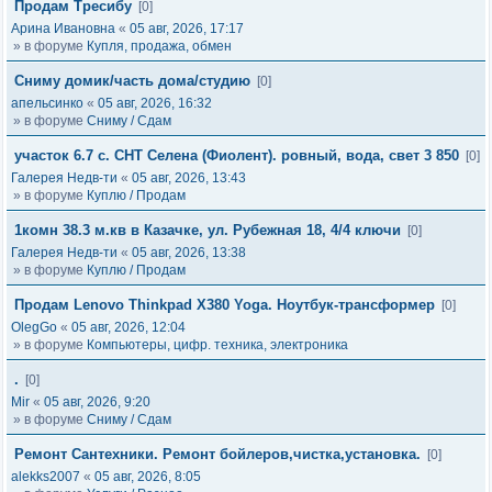
Продам Тресибу
[0]
Арина Ивановна
«
05 авг, 2026, 17:17
» в форуме
Купля, продажа, обмен
Сниму домик/часть дома/студию
[0]
апельсинко
«
05 авг, 2026, 16:32
» в форуме
Сниму / Сдам
участок 6.7 с. СНТ Селена (Фиолент). ровный, вода, свет 3 850
[0]
Галерея Недв-ти
«
05 авг, 2026, 13:43
» в форуме
Куплю / Продам
1комн 38.3 м.кв в Казачке, ул. Рубежная 18, 4/4 ключи
[0]
Галерея Недв-ти
«
05 авг, 2026, 13:38
» в форуме
Куплю / Продам
Продам Lenovo Thinkpad X380 Yoga. Ноутбук-трансформер
[0]
OlegGo
«
05 авг, 2026, 12:04
» в форуме
Компьютеры, цифр. техника, электроника
.
[0]
Mir
«
05 авг, 2026, 9:20
» в форуме
Сниму / Сдам
Ремонт Сантехники. Ремонт бойлеров,чистка,установка.
[0]
alekks2007
«
05 авг, 2026, 8:05