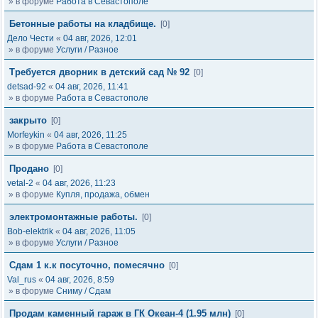
» в форуме
Работа в Севастополе
Бетонные работы на кладбище.
[0]
Дело Чести
«
04 авг, 2026, 12:01
» в форуме
Услуги / Разное
Требуется дворник в детский сад № 92
[0]
detsad-92
«
04 авг, 2026, 11:41
» в форуме
Работа в Севастополе
закрыто
[0]
Morfeykin
«
04 авг, 2026, 11:25
» в форуме
Работа в Севастополе
Продано
[0]
vetal-2
«
04 авг, 2026, 11:23
» в форуме
Купля, продажа, обмен
электромонтажные работы.
[0]
Bob-elektrik
«
04 авг, 2026, 11:05
» в форуме
Услуги / Разное
Сдам 1 к.к посуточно, помесячно
[0]
Val_rus
«
04 авг, 2026, 8:59
» в форуме
Сниму / Сдам
Продам каменный гараж в ГК Океан-4 (1.95 млн)
[0]