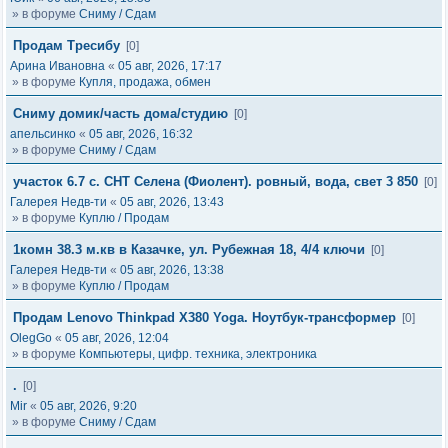
» в форуме
Сниму / Сдам
Продам Тресибу
[0]
Арина Ивановна
«
05 авг, 2026, 17:17
» в форуме
Купля, продажа, обмен
Сниму домик/часть дома/студию
[0]
апельсинко
«
05 авг, 2026, 16:32
» в форуме
Сниму / Сдам
участок 6.7 с. СНТ Селена (Фиолент). ровный, вода, свет 3 850
[0]
Галерея Недв-ти
«
05 авг, 2026, 13:43
» в форуме
Куплю / Продам
1комн 38.3 м.кв в Казачке, ул. Рубежная 18, 4/4 ключи
[0]
Галерея Недв-ти
«
05 авг, 2026, 13:38
» в форуме
Куплю / Продам
Продам Lenovo Thinkpad X380 Yoga. Ноутбук-трансформер
[0]
OlegGo
«
05 авг, 2026, 12:04
» в форуме
Компьютеры, цифр. техника, электроника
.
[0]
Mir
«
05 авг, 2026, 9:20
» в форуме
Сниму / Сдам