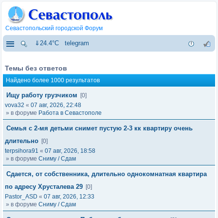
Севастопольский городской Форум
⇓24.4°C
telegram
Темы без ответов
Найдено более 1000 результатов
Ищу работу грузчиком
[0]
vova32
«
07 авг, 2026, 22:48
» в форуме
Работа в Севастополе
Семья с 2-мя детьми снимет пустую 2-3 кк квартиру очень
длительно
[0]
terpsihora91
«
07 авг, 2026, 18:58
» в форуме
Сниму / Сдам
Сдается, от собственника, длительно однокомнатная квартира
по адресу Хрусталева 29
[0]
Pastor_ASD
«
07 авг, 2026, 12:33
» в форуме
Сниму / Сдам