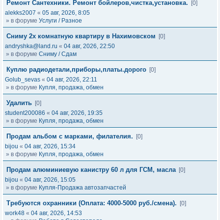
Ремонт Сантехники. Ремонт бойлеров,чистка,установка.
[0]
alekks2007
«
05 авг, 2026, 8:05
» в форуме
Услуги / Разное
Сниму 2х комнатную квартиру в Нахимовском
[0]
andryshka@land.ru
«
04 авг, 2026, 22:50
» в форуме
Сниму / Сдам
Куплю радиодетали,приборы,платы.дорого
[0]
Golub_sevas
«
04 авг, 2026, 22:11
» в форуме
Купля, продажа, обмен
Удалить
[0]
student200086
«
04 авг, 2026, 19:35
» в форуме
Купля, продажа, обмен
Продам альбом с марками, филателия.
[0]
bijou
«
04 авг, 2026, 15:34
» в форуме
Купля, продажа, обмен
Продам алюминиевую канистру 60 л для ГСМ, масла
[0]
bijou
«
04 авг, 2026, 15:05
» в форуме
Купля-Продажа автозапчастей
Требуются охранники (Оплата: 4000-5000 руб./смена).
[0]
work48
«
04 авг, 2026, 14:53