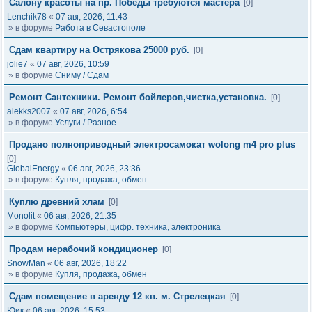
Салону красоты на пр. Победы требуются мастера
[0]
Lenchik78
«
07 авг, 2026, 11:43
» в форуме
Работа в Севастополе
Сдам квартиру на Острякова 25000 руб.
[0]
jolie7
«
07 авг, 2026, 10:59
» в форуме
Сниму / Сдам
Ремонт Сантехники. Ремонт бойлеров,чистка,установка.
[0]
alekks2007
«
07 авг, 2026, 6:54
» в форуме
Услуги / Разное
Продано полноприводный электросамокат wolong m4 pro plus
[0]
GlobalEnergy
«
06 авг, 2026, 23:36
» в форуме
Купля, продажа, обмен
Куплю древний хлам
[0]
Monolit
«
06 авг, 2026, 21:35
» в форуме
Компьютеры, цифр. техника, электроника
Продам нерабочий кондиционер
[0]
SnowMan
«
06 авг, 2026, 18:22
» в форуме
Купля, продажа, обмен
Сдам помещение в аренду 12 кв. м. Стрелецкая
[0]
Юик
«
06 авг, 2026, 15:53