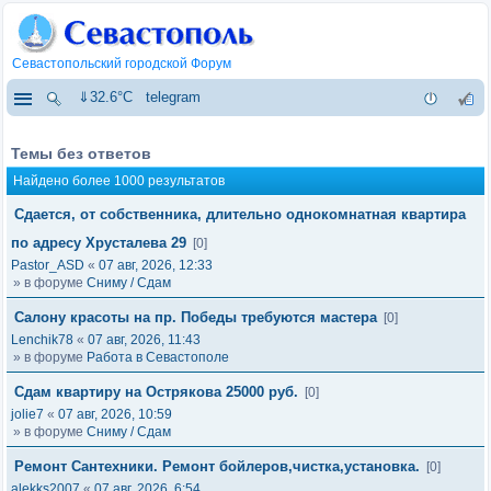
Севастопольский городской Форум
⇓32.6°C
telegram
Темы без ответов
Найдено более 1000 результатов
Сдается, от собственника, длительно однокомнатная квартира
по адресу Хрусталева 29
[0]
Pastor_ASD
«
07 авг, 2026, 12:33
» в форуме
Сниму / Сдам
Салону красоты на пр. Победы требуются мастера
[0]
Lenchik78
«
07 авг, 2026, 11:43
» в форуме
Работа в Севастополе
Сдам квартиру на Острякова 25000 руб.
[0]
jolie7
«
07 авг, 2026, 10:59
» в форуме
Сниму / Сдам
Ремонт Сантехники. Ремонт бойлеров,чистка,установка.
[0]
alekks2007
«
07 авг, 2026, 6:54