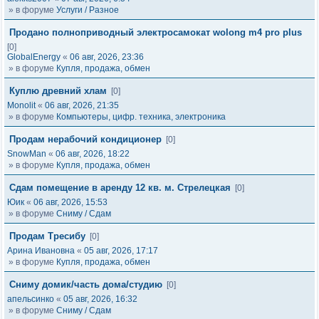
» в форуме
Услуги / Разное
Продано полноприводный электросамокат wolong m4 pro plus
[0]
GlobalEnergy
«
06 авг, 2026, 23:36
» в форуме
Купля, продажа, обмен
Куплю древний хлам
[0]
Monolit
«
06 авг, 2026, 21:35
» в форуме
Компьютеры, цифр. техника, электроника
Продам нерабочий кондиционер
[0]
SnowMan
«
06 авг, 2026, 18:22
» в форуме
Купля, продажа, обмен
Сдам помещение в аренду 12 кв. м. Стрелецкая
[0]
Юик
«
06 авг, 2026, 15:53
» в форуме
Сниму / Сдам
Продам Тресибу
[0]
Арина Ивановна
«
05 авг, 2026, 17:17
» в форуме
Купля, продажа, обмен
Сниму домик/часть дома/студию
[0]
апельсинко
«
05 авг, 2026, 16:32
» в форуме
Сниму / Сдам