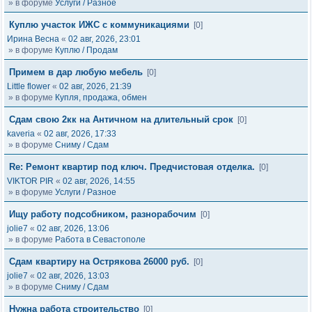
» в форуме
Услуги / Разное
Куплю участок ИЖС с коммуникациями
[0]
Ирина Весна
«
02 авг, 2026, 23:01
» в форуме
Куплю / Продам
Примем в дар любую мебель
[0]
Little flower
«
02 авг, 2026, 21:39
» в форуме
Купля, продажа, обмен
Сдам свою 2кк на Античном на длительный срок
[0]
kaveria
«
02 авг, 2026, 17:33
» в форуме
Сниму / Сдам
Re: Ремонт квартир под ключ. Предчистовая отделка.
[0]
VIKTOR PIR
«
02 авг, 2026, 14:55
» в форуме
Услуги / Разное
Ищу работу подсобником, разнорабочим
[0]
jolie7
«
02 авг, 2026, 13:06
» в форуме
Работа в Севастополе
Сдам квартиру на Острякова 26000 руб.
[0]
jolie7
«
02 авг, 2026, 13:03
» в форуме
Сниму / Сдам
Нужна работа строительство
[0]