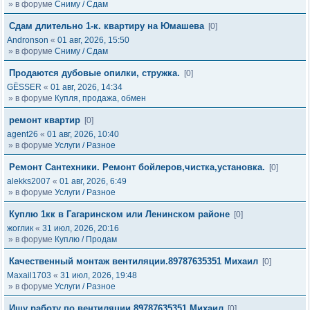
» в форуме
Сниму / Сдам
Сдам длительно 1-к. квартиру на Юмашева
[0]
Andronson
«
01 авг, 2026, 15:50
» в форуме
Сниму / Сдам
Продаются дубовые опилки, стружка.
[0]
GЁSSER
«
01 авг, 2026, 14:34
» в форуме
Купля, продажа, обмен
ремонт квартир
[0]
agent26
«
01 авг, 2026, 10:40
» в форуме
Услуги / Разное
Ремонт Сантехники. Ремонт бойлеров,чистка,установка.
[0]
alekks2007
«
01 авг, 2026, 6:49
» в форуме
Услуги / Разное
Куплю 1кк в Гагаринском или Ленинском районе
[0]
жоглик
«
31 июл, 2026, 20:16
» в форуме
Куплю / Продам
Качественный монтаж вентиляции.89787635351 Михаил
[0]
Maxail1703
«
31 июл, 2026, 19:48
» в форуме
Услуги / Разное
Ищу работу по вентиляции.89787635351 Михаил
[0]