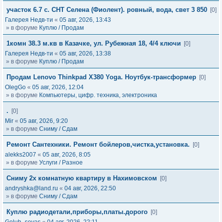
участок 6.7 с. СНТ Селена (Фиолент). ровный, вода, свет 3 850
[0]
Галерея Недв-ти
«
05 авг, 2026, 13:43
» в форуме
Куплю / Продам
1комн 38.3 м.кв в Казачке, ул. Рубежная 18, 4/4 ключи
[0]
Галерея Недв-ти
«
05 авг, 2026, 13:38
» в форуме
Куплю / Продам
Продам Lenovo Thinkpad X380 Yoga. Ноутбук-трансформер
[0]
OlegGo
«
05 авг, 2026, 12:04
» в форуме
Компьютеры, цифр. техника, электроника
.
[0]
Mir
«
05 авг, 2026, 9:20
» в форуме
Сниму / Сдам
Ремонт Сантехники. Ремонт бойлеров,чистка,установка.
[0]
alekks2007
«
05 авг, 2026, 8:05
» в форуме
Услуги / Разное
Сниму 2х комнатную квартиру в Нахимовском
[0]
andryshka@land.ru
«
04 авг, 2026, 22:50
» в форуме
Сниму / Сдам
Куплю радиодетали,приборы,платы.дорого
[0]