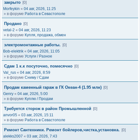
закрыто
[0]
Morfeykin
«
04 авг, 2026, 11:25
» в форуме
Работа в Севастополе
Продано
[0]
vetal-2
«
04 авг, 2026, 11:23
» в форуме
Купля, продажа, обмен
электромонтажные работы.
[0]
Bob-elektrik
«
04 авг, 2026, 11:05
» в форуме
Услуги / Разное
Сдам 1 к.к посуточно, помесячно
[0]
Val_rus
«
04 авг, 2026, 8:59
» в форуме
Сниму / Сдам
Продам каменный гараж в ГК Океан-4 (1.95 млн)
[0]
Genry
«
04 авг, 2026, 5:00
» в форуме
Куплю / Продам
Требуется сторож в район Промышленной
[0]
anvor05
«
03 авг, 2026, 15:11
» в форуме
Работа в Севастополе
Ремонт Сантехники. Ремонт бойлеров,чистка,установка.
[0]
alekks2007
«
03 авг, 2026, 7:43