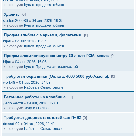
Golub_sevas
«
04 авг, 2026, 22:11
» в форуме
Купля, продажа, обмен
Удалить
[0]
student200086
«
04 авг, 2026, 19:35
» в форуме
Купля, продажа, обмен
Продам альбом с марками, филателия.
[0]
bijou
«
04 авг, 2026, 15:34
» в форуме
Купля, продажа, обмен
Продам алюминиевую канистру 60 л для ГСМ, масла
[0]
bijou
«
04 авг, 2026, 15:05
» в форуме
Купля-Продажа автозапчастей
Требуются охранники (Оплата: 4000-5000 руб./смена).
[0]
work48
«
04 авг, 2026, 14:53
» в форуме
Работа в Севастополе
Бетонные работы на кладбище.
[0]
Дело Чести
«
04 авг, 2026, 12:01
» в форуме
Услуги / Разное
Требуется дворник в детский сад № 92
[0]
detsad-92
«
04 авг, 2026, 11:41
» в форуме
Работа в Севастополе