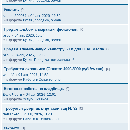
» в форуме
Купля, продажа, обмен
Удалить
[0]
student200086
«
04 авг, 2026, 19:35
» в форуме
Купля, продажа, обмен
Продам альбом с марками, филателия.
[0]
bijou
«
04 авг, 2026, 15:34
» в форуме
Купля, продажа, обмен
Продам алюминиевую канистру 60 л для ГСМ, масла
[0]
bijou
«
04 авг, 2026, 15:05
» в форуме
Купля-Продажа автозапчастей
Требуются охранники (Оплата: 4000-5000 руб./смена).
[0]
work48
«
04 авг, 2026, 14:53
» в форуме
Работа в Севастополе
Бетонные работы на кладбище.
[0]
Дело Чести
«
04 авг, 2026, 12:01
» в форуме
Услуги / Разное
Требуется дворник в детский сад № 92
[0]
detsad-92
«
04 авг, 2026, 11:41
» в форуме
Работа в Севастополе
закрыто
[0]