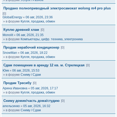
» в форуме
Услуги / Разное
Продано полноприводный электросамокат wolong m4 pro plus
[0]
GlobalEnergy
«
06 авг, 2026, 23:36
» в форуме
Купля, продажа, обмен
Куплю древний хлам
[0]
Monolit
«
06 авг, 2026, 21:35
» в форуме
Компьютеры, цифр. техника, электроника
Продам нерабочий кондиционер
[0]
SnowMan
«
06 авг, 2026, 18:22
» в форуме
Купля, продажа, обмен
Сдам помещение в аренду 12 кв. м. Стрелецкая
[0]
Юик
«
06 авг, 2026, 15:53
» в форуме
Сниму / Сдам
Продам Тресибу
[0]
Арина Ивановна
«
05 авг, 2026, 17:17
» в форуме
Купля, продажа, обмен
Сниму домик/часть дома/студию
[0]
апельсинко
«
05 авг, 2026, 16:32
» в форуме
Сниму / Сдам