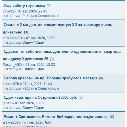
Ищу работу грузчиком
[0]
vova32
«
07 авг, 2026, 22:48
» в форуме
Работа в Севастополе
Семья с 2-мя детьми снимет пустую 2-3 кк квартиру очень
длительно
[0]
terpsihora91
«
07 авг, 2026, 18:58
» в форуме
Сниму / Сдам
Сдается, от собственника, длительно однокомнатная квартира
по адресу Хрусталева 29
[0]
Pastor_ASD
«
07 авг, 2026, 12:33
» в форуме
Сниму / Сдам
Салону красоты на пр. Победы требуются мастера
[0]
Lenchik78
«
07 авг, 2026, 11:43
» в форуме
Работа в Севастополе
Сдам квартиру на Острякова 25000 руб.
[0]
jolie7
«
07 авг, 2026, 10:59
» в форуме
Сниму / Сдам
Ремонт Сантехники. Ремонт бойлеров,чистка,установка.
[0]
alekks2007
«
07 авг, 2026, 6:54