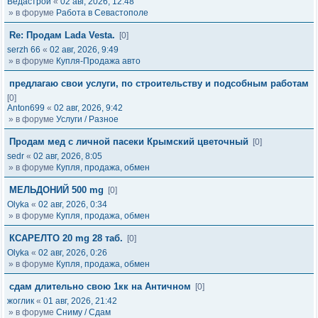
Ведастрой
«
02 авг, 2026, 12:48
» в форуме
Работа в Севастополе
Re: Продам Lada Vesta.
[0]
serzh 66
«
02 авг, 2026, 9:49
» в форуме
Купля-Продажа авто
предлагаю свои услуги, по строительству и подсобным работам
[0]
Anton699
«
02 авг, 2026, 9:42
» в форуме
Услуги / Разное
Продам мед с личной пасеки Крымский цветочный
[0]
sedr
«
02 авг, 2026, 8:05
» в форуме
Купля, продажа, обмен
МЕЛЬДОНИЙ 500 mg
[0]
Olyka
«
02 авг, 2026, 0:34
» в форуме
Купля, продажа, обмен
КСАРЕЛТО 20 mg 28 таб.
[0]
Olyka
«
02 авг, 2026, 0:26
» в форуме
Купля, продажа, обмен
сдам длительно свою 1кк на Античном
[0]
жоглик
«
01 авг, 2026, 21:42
» в форуме
Сниму / Сдам