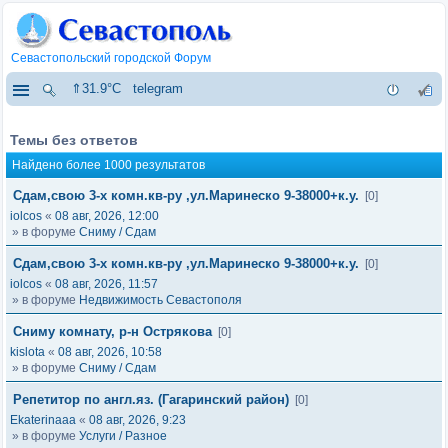
Севастопольский городской Форум
⇑31.9°C
telegram
Темы без ответов
Найдено более 1000 результатов
Сдам,свою 3-х комн.кв-ру ,ул.Маринеско 9-38000+к.у.
[0]
iolcos
«
08 авг, 2026, 12:00
» в форуме
Сниму / Сдам
Сдам,свою 3-х комн.кв-ру ,ул.Маринеско 9-38000+к.у.
[0]
iolcos
«
08 авг, 2026, 11:57
» в форуме
Недвижимость Севастополя
Сниму комнату, р-н Острякова
[0]
kislota
«
08 авг, 2026, 10:58
» в форуме
Сниму / Сдам
Репетитор по англ.яз. (Гагаринский район)
[0]
Ekaterinaaa
«
08 авг, 2026, 9:23
» в форуме
Услуги / Разное