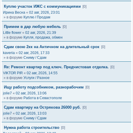
Куплю участок ИЖС с коммуникациями
[0]
Ирина Весна
«
02 авг, 2026, 23:01
» в форуме
Куплю / Продам
Примем в дар любую мебель
[0]
Little flower
«
02 авг, 2026, 21:39
» в форуме
Купля, продажа, обмен
Сдам свою 2кк на Античном на длительный срок
[0]
kaveria
«
02 авг, 2026, 17:33
» в форуме
Сниму / Сдам
Re: Ремонт квартир под ключ. Предчистовая отделка.
[0]
VIKTOR PIR
«
02 авг, 2026, 14:55
» в форуме
Услуги / Разное
Ищу работу подсобником, разнорабочим
[0]
jolie7
«
02 авг, 2026, 13:06
» в форуме
Работа в Севастополе
Сдам квартиру на Острякова 26000 руб.
[0]
jolie7
«
02 авг, 2026, 13:03
» в форуме
Сниму / Сдам
Нужна работа строительство
[0]