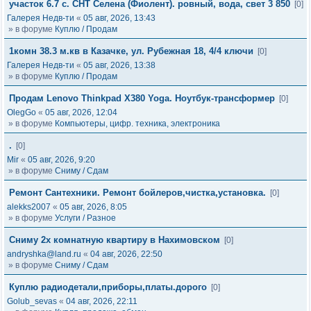
участок 6.7 с. СНТ Селена (Фиолент). ровный, вода, свет 3 850
[0]
Галерея Недв-ти
«
05 авг, 2026, 13:43
» в форуме
Куплю / Продам
1комн 38.3 м.кв в Казачке, ул. Рубежная 18, 4/4 ключи
[0]
Галерея Недв-ти
«
05 авг, 2026, 13:38
» в форуме
Куплю / Продам
Продам Lenovo Thinkpad X380 Yoga. Ноутбук-трансформер
[0]
OlegGo
«
05 авг, 2026, 12:04
» в форуме
Компьютеры, цифр. техника, электроника
.
[0]
Mir
«
05 авг, 2026, 9:20
» в форуме
Сниму / Сдам
Ремонт Сантехники. Ремонт бойлеров,чистка,установка.
[0]
alekks2007
«
05 авг, 2026, 8:05
» в форуме
Услуги / Разное
Сниму 2х комнатную квартиру в Нахимовском
[0]
andryshka@land.ru
«
04 авг, 2026, 22:50
» в форуме
Сниму / Сдам
Куплю радиодетали,приборы,платы.дорого
[0]
Golub_sevas
«
04 авг, 2026, 22:11