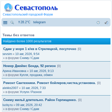
Севастопольский городской Форум
⇑28.2°C
telegram
Темы без ответов
Найдено более 1000 результатов
Сдам у моря 1 к/кв в Стрелецкой, посуточно
[0]
sevsim
«
10 авг, 2026, 9:54
» в форуме
Сниму / Сдам
Номер Джеймс Бонда, 92 регион
[0]
Арина Ивановна
«
10 авг, 2026, 9:13
» в форуме
Купля, продажа, обмен
Ремонт Сантехники. Ремонт бойлеров,чистка,установка.
[0]
alekks2007
«
10 авг, 2026, 7:33
» в форуме
Услуги / Разное
Сниму жильё длительно. Район Горпищенко.
[0]
lucky.ru
«
09 авг, 2026, 20:42
» в форуме
Сниму / Сдам