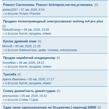
Ремонт Сантехники. Ремонт бойлеров,чистка,установка.
[0]
alekks2007
«
07 авг, 2026, 6:54
» в форуме
Услуги / Разное
Продано полноприводный электросамокат wolong m4 pro plus
[0]
GlobalEnergy
«
06 авг, 2026, 23:36
» в форуме
Купля, продажа, обмен
Куплю древний хлам
[0]
Monolit
«
06 авг, 2026, 21:35
» в форуме
Компьютеры, цифр. техника, электроника
Продам нерабочий кондиционер
[0]
SnowMan
«
06 авг, 2026, 18:22
» в форуме
Купля, продажа, обмен
Тресиба
[0]
Арина Ивановна
«
05 авг, 2026, 17:17
» в форуме
Купля, продажа, обмен
Сниму домик/часть дома/студию
[0]
апельсинко
«
05 авг, 2026, 16:32
» в форуме
Сниму / Сдам
Сдам свою однокомнатную на Осьрякова ( переход) 20000
[0]