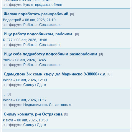
Tolя'shka
«
09 авг, 2026, 0:43
» в форуме
Купля, продажа, обмен
Желаю поработать разнорабочий
[0]
Ведастрой
«
08 авг, 2026, 21:10
» в форуме
Работа в Севастополе
Ищу работу подсобником, рабочим.
[0]
RiF77
«
08 авг, 2026, 18:08
» в форуме
Работа в Севастополе
Ищу себе подработку подсобным,разнорабочим
[0]
Yuzik
«
08 авг, 2026, 14:45
» в форуме
Работа в Севастополе
Сдам,свою 3-х комн.кв-ру ,ул.Маринеско 9-38000+к.у.
[0]
iolcos
«
08 авг, 2026, 12:00
» в форуме
Сниму / Сдам
.
[0]
iolcos
«
08 авг, 2026, 11:57
» в форуме
Недвижимость Севастополя
Сниму комнату, р-н Острякова
[0]
kislota
«
08 авг, 2026, 10:58
» в форуме
Сниму / Сдам