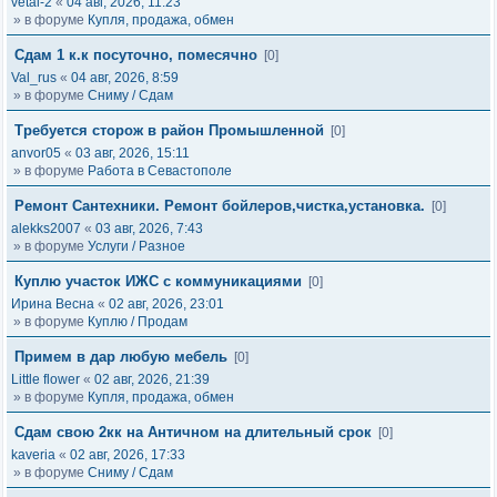
vetal-2
«
04 авг, 2026, 11:23
» в форуме
Купля, продажа, обмен
Сдам 1 к.к посуточно, помесячно
[0]
Val_rus
«
04 авг, 2026, 8:59
» в форуме
Сниму / Сдам
Требуется сторож в район Промышленной
[0]
anvor05
«
03 авг, 2026, 15:11
» в форуме
Работа в Севастополе
Ремонт Сантехники. Ремонт бойлеров,чистка,установка.
[0]
alekks2007
«
03 авг, 2026, 7:43
» в форуме
Услуги / Разное
Куплю участок ИЖС с коммуникациями
[0]
Ирина Весна
«
02 авг, 2026, 23:01
» в форуме
Куплю / Продам
Примем в дар любую мебель
[0]
Little flower
«
02 авг, 2026, 21:39
» в форуме
Купля, продажа, обмен
Сдам свою 2кк на Античном на длительный срок
[0]
kaveria
«
02 авг, 2026, 17:33
» в форуме
Сниму / Сдам