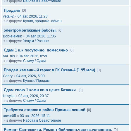
» в форуме
Работа в Севастополе
Продано
[0]
vetal-2
«
04 авг, 2026, 11:23
» в форуме
Купля, продажа, обмен
электромонтажные работы.
[0]
Bob-elektrik
«
04 авг, 2026, 11:05
» в форуме
Услуги / Разное
Сдам 1 к.к посуточно, помесячно
[0]
Val_rus
«
04 авг, 2026, 8:59
» в форуме
Сниму / Сдам
Продам каменный гараж в ГК Океан-4 (1.95 млн)
[0]
Genry
«
04 авг, 2026, 5:00
» в форуме
Куплю / Продам
Сдам свою 1 комн.кв в центе Казачки.
[0]
kissylia
«
03 авг, 2026, 20:37
» в форуме
Сниму / Сдам
Требуется сторож в район Промышленной
[0]
anvor05
«
03 авг, 2026, 15:11
» в форуме
Работа в Севастополе
Ремонт Сантехники. Ремонт бойлеров,чистка,установка.
[0]