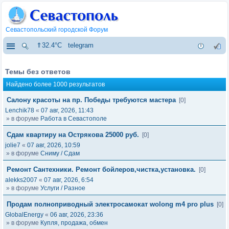
Севастопольский городской Форум
⇑32.4°C
telegram
Темы без ответов
Найдено более 1000 результатов
Салону красоты на пр. Победы требуются мастера
[0]
Lenchik78
«
07 авг, 2026, 11:43
» в форуме
Работа в Севастополе
Сдам квартиру на Острякова 25000 руб.
[0]
jolie7
«
07 авг, 2026, 10:59
» в форуме
Сниму / Сдам
Ремонт Сантехники. Ремонт бойлеров,чистка,установка.
[0]
alekks2007
«
07 авг, 2026, 6:54
» в форуме
Услуги / Разное
Продам полноприводный электросамокат wolong m4 pro plus
[0]
GlobalEnergy
«
06 авг, 2026, 23:36
» в форуме
Купля, продажа, обмен