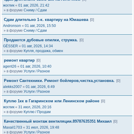
жоглик
«
01 авг, 2026, 21:42
» в форуме
Сниму / Сдам
Сдам длительно 1-к. квартиру на Юмашева
[0]
Andronson
«
01 авг, 2026, 15:50
» в форуме
Сниму / Сдам
Продаются дубовые опилки, стружка.
[0]
GЁSSER
«
01 авг, 2026, 14:34
» в форуме
Купля, продажа, обмен
ремонт квартир
[0]
agent26
«
01 авг, 2026, 10:40
» в форуме
Услуги / Разное
Ремонт Сантехники. Ремонт бойлеров,чистка,установка.
[0]
alekks2007
«
01 авг, 2026, 6:49
» в форуме
Услуги / Разное
Куплю 1кк в Гагаринском или Ленинском районе
[0]
жоглик
«
31 июл, 2026, 20:16
» в форуме
Куплю / Продам
Качественный монтаж вентиляции.89787635351 Михаил
[0]
Maxail1703
«
31 июл, 2026, 19:48
» в форуме
Услуги / Разное