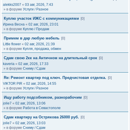
alekks2007
«
03 авг, 2026, 7:43
» в форуме
Услуги / Разное
Куплю участок ИЖС с коммуникациями
[0]
Ирина Весна
«
02 авг, 2026, 23:01
» в форуме
Куплю / Продам
Примем в дар любую мебель
[0]
Little flower
«
02 авг, 2026, 21:39
» в форуме
Купля, продажа, обмен
Сдам свою 2кк на Античном на длительный срок
[0]
kaveria
«
02 авг, 2026, 17:33
» в форуме
Сниму / Сдам
Re: Ремонт квартир под ключ. Предчистовая отделка.
[0]
VIKTOR PIR
«
02 авг, 2026, 14:55
» в форуме
Услуги / Разное
Ищу работу подсобником, разнорабочим
[0]
jolie7
«
02 авг, 2026, 13:06
» в форуме
Работа в Севастополе
Сдам квартиру на Острякова 26000 руб.
[0]
jolie7
«
02 авг, 2026, 13:03
» в форуме
Сниму / Сдам