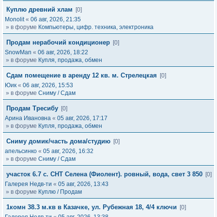
Куплю древний хлам
[0]
Monolit
«
06 авг, 2026, 21:35
» в форуме
Компьютеры, цифр. техника, электроника
Продам нерабочий кондиционер
[0]
SnowMan
«
06 авг, 2026, 18:22
» в форуме
Купля, продажа, обмен
Сдам помещение в аренду 12 кв. м. Стрелецкая
[0]
Юик
«
06 авг, 2026, 15:53
» в форуме
Сниму / Сдам
Продам Тресибу
[0]
Арина Ивановна
«
05 авг, 2026, 17:17
» в форуме
Купля, продажа, обмен
Сниму домик/часть дома/студию
[0]
апельсинко
«
05 авг, 2026, 16:32
» в форуме
Сниму / Сдам
участок 6.7 с. СНТ Селена (Фиолент). ровный, вода, свет 3 850
[0]
Галерея Недв-ти
«
05 авг, 2026, 13:43
» в форуме
Куплю / Продам
1комн 38.3 м.кв в Казачке, ул. Рубежная 18, 4/4 ключи
[0]