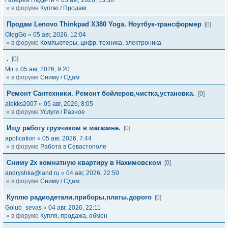
Галерея Недв-ти
«
05 авг, 2026, 13:38
» в форуме
Куплю / Продам
Продам Lenovo Thinkpad X380 Yoga. Ноутбук-трансформер
[0]
OlegGo
«
05 авг, 2026, 12:04
» в форуме
Компьютеры, цифр. техника, электроника
.
[0]
Mir
«
05 авг, 2026, 9:20
» в форуме
Сниму / Сдам
Ремонт Сантехники. Ремонт бойлеров,чистка,установка.
[0]
alekks2007
«
05 авг, 2026, 8:05
» в форуме
Услуги / Разное
Ищу работу грузчиком в магазине.
[0]
application
«
05 авг, 2026, 7:44
» в форуме
Работа в Севастополе
Сниму 2х комнатную квартиру в Нахимовском
[0]
andryshka@land.ru
«
04 авг, 2026, 22:50
» в форуме
Сниму / Сдам
Куплю радиодетали,приборы,платы.дорого
[0]
Golub_sevas
«
04 авг, 2026, 22:11
» в форуме
Купля, продажа, обмен