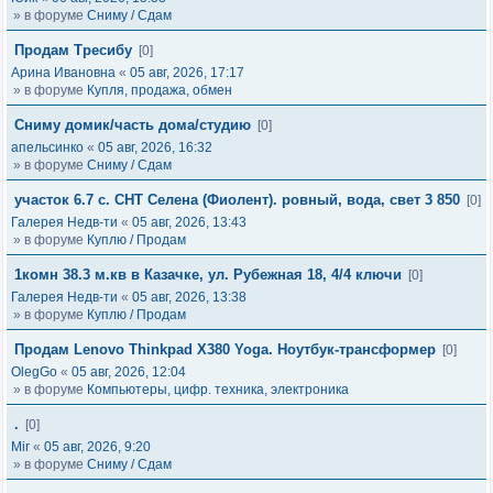
» в форуме
Сниму / Сдам
Продам Тресибу
[0]
Арина Ивановна
«
05 авг, 2026, 17:17
» в форуме
Купля, продажа, обмен
Сниму домик/часть дома/студию
[0]
апельсинко
«
05 авг, 2026, 16:32
» в форуме
Сниму / Сдам
участок 6.7 с. СНТ Селена (Фиолент). ровный, вода, свет 3 850
[0]
Галерея Недв-ти
«
05 авг, 2026, 13:43
» в форуме
Куплю / Продам
1комн 38.3 м.кв в Казачке, ул. Рубежная 18, 4/4 ключи
[0]
Галерея Недв-ти
«
05 авг, 2026, 13:38
» в форуме
Куплю / Продам
Продам Lenovo Thinkpad X380 Yoga. Ноутбук-трансформер
[0]
OlegGo
«
05 авг, 2026, 12:04
» в форуме
Компьютеры, цифр. техника, электроника
.
[0]
Mir
«
05 авг, 2026, 9:20
» в форуме
Сниму / Сдам