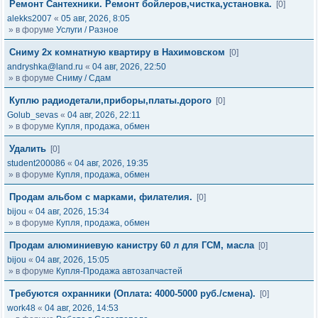
Ремонт Сантехники. Ремонт бойлеров,чистка,установка.
[0]
alekks2007
«
05 авг, 2026, 8:05
» в форуме
Услуги / Разное
Сниму 2х комнатную квартиру в Нахимовском
[0]
andryshka@land.ru
«
04 авг, 2026, 22:50
» в форуме
Сниму / Сдам
Куплю радиодетали,приборы,платы.дорого
[0]
Golub_sevas
«
04 авг, 2026, 22:11
» в форуме
Купля, продажа, обмен
Удалить
[0]
student200086
«
04 авг, 2026, 19:35
» в форуме
Купля, продажа, обмен
Продам альбом с марками, филателия.
[0]
bijou
«
04 авг, 2026, 15:34
» в форуме
Купля, продажа, обмен
Продам алюминиевую канистру 60 л для ГСМ, масла
[0]
bijou
«
04 авг, 2026, 15:05
» в форуме
Купля-Продажа автозапчастей
Требуются охранники (Оплата: 4000-5000 руб./смена).
[0]
work48
«
04 авг, 2026, 14:53