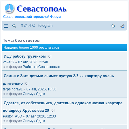
Севастопольский городской Форум
⇑24.4°C
telegram
Темы без ответов
Найдено более 1000 результатов
Ищу работу грузчиком
[0]
vova32
«
07 авг, 2026, 22:48
» в форуме
Работа в Севастополе
Семья с 2-мя детьми снимет пустую 2-3 кк квартиру очень
длительно
[0]
terpsihora91
«
07 авг, 2026, 18:58
» в форуме
Сниму / Сдам
Сдается, от собственника, длительно однокомнатная квартира
по адресу Хрусталева 29
[0]
Pastor_ASD
«
07 авг, 2026, 12:33
» в форуме
Сниму / Сдам