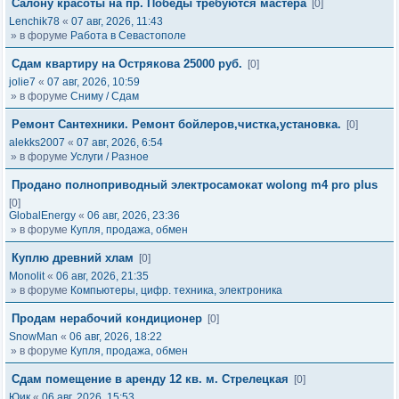
Салону красоты на пр. Победы требуются мастера
[0]
Lenchik78
«
07 авг, 2026, 11:43
» в форуме
Работа в Севастополе
Сдам квартиру на Острякова 25000 руб.
[0]
jolie7
«
07 авг, 2026, 10:59
» в форуме
Сниму / Сдам
Ремонт Сантехники. Ремонт бойлеров,чистка,установка.
[0]
alekks2007
«
07 авг, 2026, 6:54
» в форуме
Услуги / Разное
Продано полноприводный электросамокат wolong m4 pro plus
[0]
GlobalEnergy
«
06 авг, 2026, 23:36
» в форуме
Купля, продажа, обмен
Куплю древний хлам
[0]
Monolit
«
06 авг, 2026, 21:35
» в форуме
Компьютеры, цифр. техника, электроника
Продам нерабочий кондиционер
[0]
SnowMan
«
06 авг, 2026, 18:22
» в форуме
Купля, продажа, обмен
Сдам помещение в аренду 12 кв. м. Стрелецкая
[0]
Юик
«
06 авг, 2026, 15:53