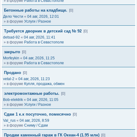
» в форуме
Работа в Севастополе
Бетонные работы на кладбище.
[0]
Дело Чести
«
04 авг, 2026, 12:01
» в форуме
Услуги / Разное
Требуется дворник в детский сад № 92
[0]
detsad-92
«
04 авг, 2026, 11:41
» в форуме
Работа в Севастополе
закрыто
[0]
Morfeykin
«
04 авг, 2026, 11:25
» в форуме
Работа в Севастополе
Продано
[0]
vetal-2
«
04 авг, 2026, 11:23
» в форуме
Купля, продажа, обмен
электромонтажные работы.
[0]
Bob-elektrik
«
04 авг, 2026, 11:05
» в форуме
Услуги / Разное
Сдам 1 к.к посуточно, помесячно
[0]
Val_rus
«
04 авг, 2026, 8:59
» в форуме
Сниму / Сдам
Продам каменный гараж в ГК Океан-4 (1.95 млн)
[0]