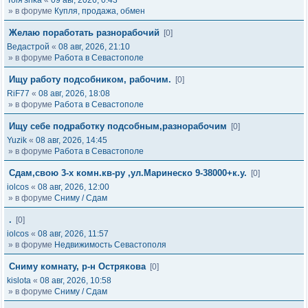
Tolя'shka
«
09 авг, 2026, 0:43
» в форуме
Купля, продажа, обмен
Желаю поработать разнорабочий
[0]
Ведастрой
«
08 авг, 2026, 21:10
» в форуме
Работа в Севастополе
Ищу работу подсобником, рабочим.
[0]
RiF77
«
08 авг, 2026, 18:08
» в форуме
Работа в Севастополе
Ищу себе подработку подсобным,разнорабочим
[0]
Yuzik
«
08 авг, 2026, 14:45
» в форуме
Работа в Севастополе
Сдам,свою 3-х комн.кв-ру ,ул.Маринеско 9-38000+к.у.
[0]
iolcos
«
08 авг, 2026, 12:00
» в форуме
Сниму / Сдам
.
[0]
iolcos
«
08 авг, 2026, 11:57
» в форуме
Недвижимость Севастополя
Сниму комнату, р-н Острякова
[0]
kislota
«
08 авг, 2026, 10:58
» в форуме
Сниму / Сдам