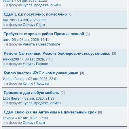
vetal-2
«
04 авг, 2026, 11:23
» в форуме
Купля, продажа, обмен
Сдам 1 к.к посуточно, помесячно
[0]
Val_rus
«
04 авг, 2026, 8:59
» в форуме
Сниму / Сдам
Требуется сторож в район Промышленной
[0]
anvor05
«
03 авг, 2026, 15:11
» в форуме
Работа в Севастополе
Ремонт Сантехники. Ремонт бойлеров,чистка,установка.
[0]
alekks2007
«
03 авг, 2026, 7:43
» в форуме
Услуги / Разное
Куплю участок ИЖС с коммуникациями
[0]
Ирина Весна
«
02 авг, 2026, 23:01
» в форуме
Куплю / Продам
Примем в дар любую мебель
[0]
Little flower
«
02 авг, 2026, 21:39
» в форуме
Купля, продажа, обмен
Сдам свою 2кк на Античном на длительный срок
[0]
kaveria
«
02 авг, 2026, 17:33
» в форуме
Сниму / Сдам