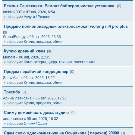
Ремонт Сантехники. Ремонт бойлеров,чистка,установка.
[0]
alekks2007
«
07 авг, 2026, 6:54
» в форуме
Услуги / Разное
Продано полноприводный электросамокат wolong m4 pro plus
[0]
GlobalEnergy
«
06 авг, 2026, 23:36
» в форуме
Купля, продажа, обмен
Куплю древний хлам
[0]
Monolit
«
06 авг, 2026, 21:35
» в форуме
Компьютеры, цифр. техника, электроника
Продам нерабочий кондиционер
[0]
SnowMan
«
06 авг, 2026, 18:22
» в форуме
Купля, продажа, обмен
Тресиба
[0]
Арина Ивановна
«
05 авг, 2026, 17:17
» в форуме
Купля, продажа, обмен
Сниму домик/часть дома/студию
[0]
апельсинко
«
05 авг, 2026, 16:32
» в форуме
Сниму / Сдам
Сдам свою однокомнатную на Осьрякова ( переход) 20000
[0]