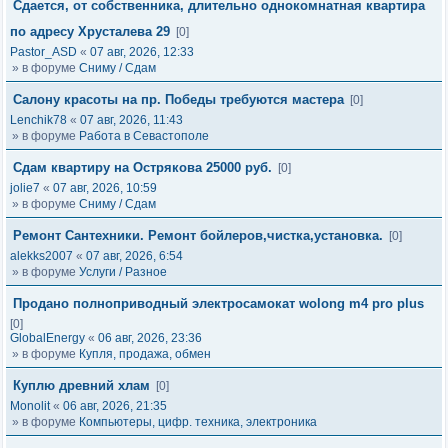
Сдается, от собственника, длительно однокомнатная квартира
по адресу Хрусталева 29
[0]
Pastor_ASD
«
07 авг, 2026, 12:33
» в форуме
Сниму / Сдам
Салону красоты на пр. Победы требуются мастера
[0]
Lenchik78
«
07 авг, 2026, 11:43
» в форуме
Работа в Севастополе
Сдам квартиру на Острякова 25000 руб.
[0]
jolie7
«
07 авг, 2026, 10:59
» в форуме
Сниму / Сдам
Ремонт Сантехники. Ремонт бойлеров,чистка,установка.
[0]
alekks2007
«
07 авг, 2026, 6:54
» в форуме
Услуги / Разное
Продано полноприводный электросамокат wolong m4 pro plus
[0]
GlobalEnergy
«
06 авг, 2026, 23:36
» в форуме
Купля, продажа, обмен
Куплю древний хлам
[0]
Monolit
«
06 авг, 2026, 21:35
» в форуме
Компьютеры, цифр. техника, электроника