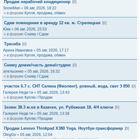
Продам нерабочий кондиционер
[0]
SnowMan
«
06 авг, 2026, 18:22
» в форуме
Купля, продажа, обмен
Сдам помещение в аренду 12 кв. м. Стрелецкая
[0]
Юик
«
06 авг, 2026, 15:53
» в форуме
Сниму / Сдам
Тресиба
[0]
Арина Ивановна
«
05 авг, 2026, 17:17
» в форуме
Купля, продажа, обмен
Сниму домик/часть дома/студию
[0]
апельсинко
«
05 авг, 2026, 16:32
» в форуме
Сниму / Сдам
участок 6.7 с. СНТ Селена (Фиолент). ровный, вода, свет 3 850
[0]
Галерея Недв-ти
«
05 авг, 2026, 13:43
» в форуме
Куплю / Продам
1комн 38.3 м.кв в Казачке, ул. Рубежная 18, 4/4 ключи
[0]
Галерея Недв-ти
«
05 авг, 2026, 13:38
» в форуме
Куплю / Продам
Продам Lenovo Thinkpad X380 Yoga. Ноутбук-трансформер
[0]
OlegGo
«
05 авг, 2026, 12:04