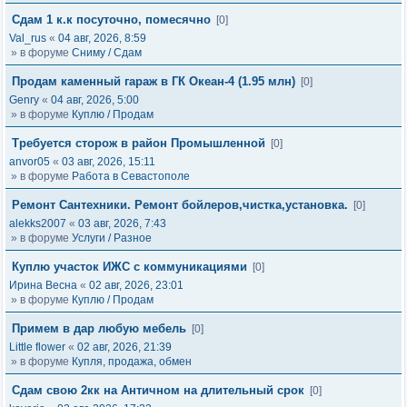
Сдам 1 к.к посуточно, помесячно
[0]
Val_rus
«
04 авг, 2026, 8:59
» в форуме
Сниму / Сдам
Продам каменный гараж в ГК Океан-4 (1.95 млн)
[0]
Genry
«
04 авг, 2026, 5:00
» в форуме
Куплю / Продам
Требуется сторож в район Промышленной
[0]
anvor05
«
03 авг, 2026, 15:11
» в форуме
Работа в Севастополе
Ремонт Сантехники. Ремонт бойлеров,чистка,установка.
[0]
alekks2007
«
03 авг, 2026, 7:43
» в форуме
Услуги / Разное
Куплю участок ИЖС с коммуникациями
[0]
Ирина Весна
«
02 авг, 2026, 23:01
» в форуме
Куплю / Продам
Примем в дар любую мебель
[0]
Little flower
«
02 авг, 2026, 21:39
» в форуме
Купля, продажа, обмен
Сдам свою 2кк на Античном на длительный срок
[0]