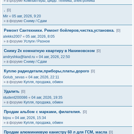
» в форуме
Компьютеры, цифр. техника, электроника
.
[0]
Mir
«
05 авг, 2026, 9:20
» в форуме
Сниму / Сдам
Ремонт Сантехники. Ремонт бойлеров,чистка,установка.
[0]
alekks2007
«
05 авг, 2026, 8:05
» в форуме
Услуги / Разное
Сниму 2х комнатную квартиру в Нахимовском
[0]
andryshka@land.ru
«
04 авг, 2026, 22:50
» в форуме
Сниму / Сдам
Куплю радиодетали,приборы,платы.дорого
[0]
Golub_sevas
«
04 авг, 2026, 22:11
» в форуме
Купля, продажа, обмен
Удалить
[0]
student200086
«
04 авг, 2026, 19:35
» в форуме
Купля, продажа, обмен
Продам альбом с марками, филателия.
[0]
bijou
«
04 авг, 2026, 15:34
» в форуме
Купля, продажа, обмен
Продам алюминиевую канистру 60 л для ГСМ, масла
[0]