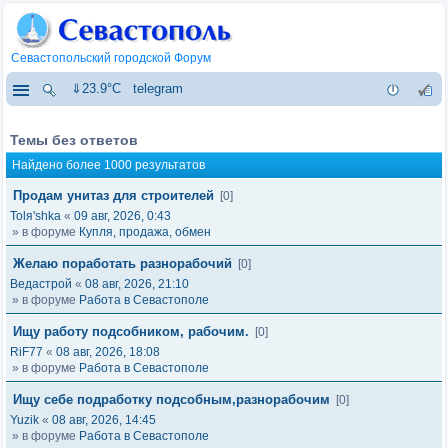
Севастопольский городской Форум
⇓23.9°C
telegram
Темы без ответов
Найдено более 1000 результатов
Продам унитаз для строителей
[0]
Tolя'shka
«
09 авг, 2026, 0:43
» в форуме
Купля, продажа, обмен
Желаю поработать разнорабочий
[0]
Ведастрой
«
08 авг, 2026, 21:10
» в форуме
Работа в Севастополе
Ищу работу подсобником, рабочим.
[0]
RiF77
«
08 авг, 2026, 18:08
» в форуме
Работа в Севастополе
Ищу себе подработку подсобным,разнорабочим
[0]
Yuzik
«
08 авг, 2026, 14:45
» в форуме
Работа в Севастополе