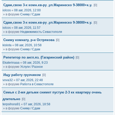
Сдам,свою 3-х комн.кв-ру ,ул.Маринеско 9-38000+к.у.
[0]
iolcos
«
08 авг, 2026, 12:00
» в форуме
Сниму / Сдам
Сдам,свою 3-х комн.кв-ру ,ул.Маринеско 9-38000+к.у.
[0]
iolcos
«
08 авг, 2026, 11:57
» в форуме
Недвижимость Севастополя
Сниму комнату, р-н Острякова
[0]
kislota
«
08 авг, 2026, 10:58
» в форуме
Сниму / Сдам
Репетитор по англ.яз. (Гагаринский район)
[0]
Ekaterinaaa
«
08 авг, 2026, 9:23
» в форуме
Услуги / Разное
Ищу работу грузчиком
[0]
vova32
«
07 авг, 2026, 22:48
» в форуме
Работа в Севастополе
Семья с 2-мя детьми снимет пустую 2-3 кк квартиру очень
длительно
[0]
terpsihora91
«
07 авг, 2026, 18:58
» в форуме
Сниму / Сдам