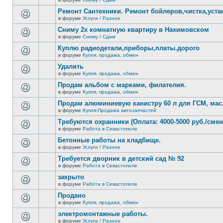
нет
В
новых
этой
Ремонт Сантехники. Ремонт бойлеров,чистка,уста
непрочитанных
теме
сообщений.
в форуме
Услуги / Разное
нет
В
новых
этой
Сниму 2х комнатную квартиру в Нахимовском
непрочитанных
теме
сообщений.
в форуме
Сниму / Сдам
нет
В
новых
этой
Куплю радиодетали,приборы,платы.дорого
непрочитанных
теме
сообщений.
в форуме
Купля, продажа, обмен
нет
В
новых
этой
Удалить
непрочитанных
теме
сообщений.
в форуме
Купля, продажа, обмен
нет
В
новых
этой
Продам альбом с марками, филателия.
непрочитанных
теме
сообщений.
в форуме
Купля, продажа, обмен
нет
В
новых
этой
Продам алюминиевую канистру 60 л для ГСМ, мас
непрочитанных
теме
сообщений.
в форуме
Купля-Продажа автозапчастей
нет
В
новых
этой
Требуются охранники (Оплата: 4000-5000 руб./смен
непрочитанных
теме
сообщений.
в форуме
Работа в Севастополе
нет
В
новых
этой
Бетонные работы на кладбище.
непрочитанных
теме
сообщений.
в форуме
Услуги / Разное
нет
В
новых
этой
Требуется дворник в детский сад № 92
непрочитанных
теме
сообщений.
в форуме
Работа в Севастополе
нет
В
новых
этой
закрыто
непрочитанных
теме
сообщений.
в форуме
Работа в Севастополе
нет
В
новых
этой
Продано
непрочитанных
теме
сообщений.
в форуме
Купля, продажа, обмен
нет
В
новых
этой
электромонтажные работы.
непрочитанных
теме
сообщений.
в форуме
Услуги / Разное
нет