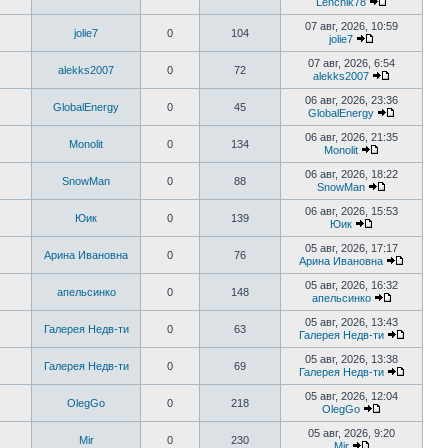
Lenchik78
сообщени
Перейти
к
07 авг, 2026, 10:59
jolie7
0
104
последнем
jolie7
сообщению
Перейти
к
07 авг, 2026, 6:54
alekks2007
0
72
последнему
alekks2007
сообщению
Перейти
к
06 авг, 2026, 23:36
GlobalEnergy
0
45
последнем
GlobalEnergy
сообщени
Перейти
к
06 авг, 2026, 21:35
Monolit
0
134
последне
Monolit
сообщени
Перейти
к
06 авг, 2026, 18:22
SnowMan
0
88
последнему
SnowMan
сообщению
Перейти
к
06 авг, 2026, 15:53
Юик
0
139
последнему
Юик
сообщению
Перейти
к
05 авг, 2026, 17:17
Арина Ивановна
0
76
последнему
Арина Ивановна
сообщению
Перейти
к
05 авг, 2026, 16:32
апельсинко
0
148
последн
апельсинко
сообще
Перейти
к
05 авг, 2026, 13:43
Галерея Недв-ти
0
63
последнем
Галерея Недв-ти
сообщени
Перейти
к
05 авг, 2026, 13:38
Галерея Недв-ти
0
69
последн
Галерея Недв-ти
сообще
Перейти
к
05 авг, 2026, 12:04
OlegGo
0
218
последн
OlegGo
сообще
Перейти
к
05 авг, 2026, 9:20
Mir
0
230
последнему
Mir