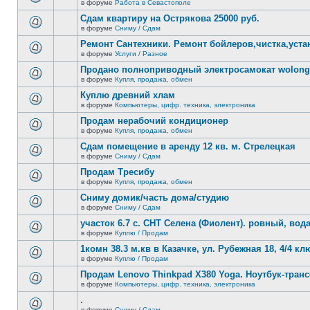
сообщений.
в форуме
Работа в Севастополе
нет
В
новых
этой
Сдам квартиру на Острякова 25000 руб.
непрочитанных
теме
сообщений.
в форуме
Сниму / Сдам
нет
В
новых
этой
Ремонт Сантехники. Ремонт бойлеров,чистка,уста
непрочитанных
теме
сообщений.
в форуме
Услуги / Разное
нет
В
новых
этой
Продано полноприводный электросамокат wolong 
непрочитанных
теме
сообщений.
в форуме
Купля, продажа, обмен
нет
В
новых
этой
Куплю древний хлам
непрочитанных
теме
сообщений.
в форуме
Компьютеры, цифр. техника, электроника
нет
В
новых
этой
Продам нерабочий кондиционер
непрочитанных
теме
сообщений.
в форуме
Купля, продажа, обмен
нет
В
новых
этой
Сдам помещение в аренду 12 кв. м. Стрелецкая
непрочитанных
теме
сообщений.
в форуме
Сниму / Сдам
нет
В
новых
этой
Продам Тресибу
непрочитанных
теме
сообщений.
в форуме
Купля, продажа, обмен
нет
В
новых
этой
Сниму домик/часть дома/студию
непрочитанных
теме
сообщений.
в форуме
Сниму / Сдам
нет
В
новых
этой
участок 6.7 с. СНТ Селена (Фиолент). ровный, вода,
непрочитанных
теме
сообщений.
в форуме
Куплю / Продам
нет
В
новых
этой
1комн 38.3 м.кв в Казачке, ул. Рубежная 18, 4/4 к
непрочитанных
теме
сообщений.
в форуме
Куплю / Продам
нет
В
новых
этой
Продам Lenovo Thinkpad X380 Yoga. Ноутбук-тра
непрочитанных
теме
сообщений.
в форуме
Компьютеры, цифр. техника, электроника
нет
В
новых
этой
.
непрочитанных
теме
сообщений.
в форуме
Сниму / Сдам