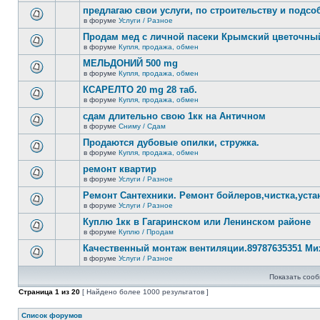
новых
этой
предлагаю свои услуги, по строительству и подс
непрочитанных
теме
сообщений.
в форуме
Услуги / Разное
нет
В
новых
этой
Продам мед с личной пасеки Крымский цветочны
непрочитанных
теме
сообщений.
в форуме
Купля, продажа, обмен
нет
В
новых
этой
МЕЛЬДОНИЙ 500 mg
непрочитанных
теме
сообщений.
в форуме
Купля, продажа, обмен
нет
В
новых
этой
КСАРЕЛТО 20 mg 28 таб.
непрочитанных
теме
сообщений.
в форуме
Купля, продажа, обмен
нет
В
новых
этой
сдам длительно свою 1кк на Античном
непрочитанных
теме
сообщений.
в форуме
Сниму / Сдам
нет
В
новых
этой
Продаются дубовые опилки, стружка.
непрочитанных
теме
сообщений.
в форуме
Купля, продажа, обмен
нет
В
новых
этой
ремонт квартир
непрочитанных
теме
сообщений.
в форуме
Услуги / Разное
нет
В
новых
этой
Ремонт Сантехники. Ремонт бойлеров,чистка,уста
непрочитанных
теме
сообщений.
в форуме
Услуги / Разное
нет
В
новых
этой
Куплю 1кк в Гагаринском или Ленинском районе
непрочитанных
теме
сообщений.
в форуме
Куплю / Продам
нет
В
новых
этой
Качественный монтаж вентиляции.89787635351 Ми
непрочитанных
теме
сообщений.
в форуме
Услуги / Разное
нет
В
новых
этой
непрочитанных
Показать сооб
теме
сообщений.
нет
Страница
1
из
20
[ Найдено более 1000 результатов ]
новых
непрочитанных
сообщений.
Список форумов