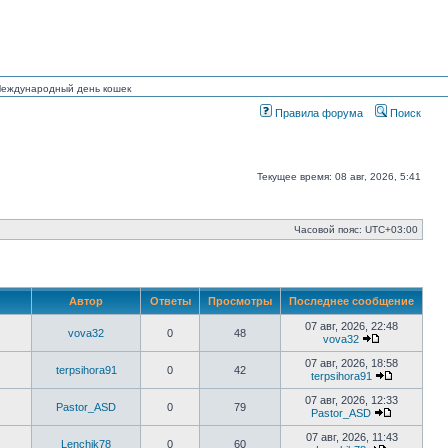
 Международный день кошек
Правила форума
Поиск
Текущее время: 08 авг, 2026, 5:41
Часовой пояс:
UTC+03:00
Автор
Ответы
Просмотры
Последнее сообщение
07 авг, 2026, 22:48
vova32
0
48
vova32
Перейти
к
07 авг, 2026, 18:58
terpsihora91
0
42
последнему
terpsihora91
сообщению
Перейти
к
07 авг, 2026, 12:33
Pastor_ASD
0
79
последне
Pastor_ASD
сообщени
Перейти
к
07 авг, 2026, 11:43
Lenchik78
0
60
последнем