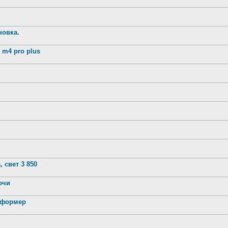
новка.
m4 pro plus
 свет 3 850
лючи
нсформер