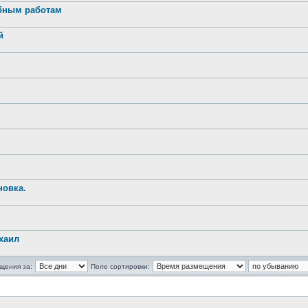
обным работам
й
новка.
хаил
щения за:
Поле сортировки: