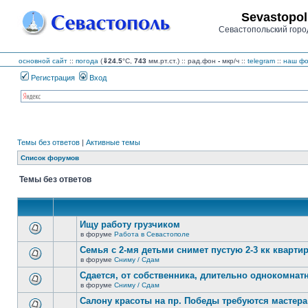
Sevastopol
Севастопольский горо
основной сайт
::
погода
(
⇓24.5
°C,
743
мм.рт.ст.) :: рад.фон
-
мкр/ч
::
telegram
::
наш фо
Регистрация
Вход
Темы без ответов
|
Активные темы
Список форумов
Темы без ответов
Ищу работу грузчиком
в форуме
Работа в Севастополе
В
этой
Семья с 2-мя детьми снимет пустую 2-3 кк кварти
теме
в форуме
Сниму / Сдам
нет
В
новых
этой
Сдается, от собственника, длительно однокомнатн
непрочитанных
теме
сообщений.
в форуме
Сниму / Сдам
нет
В
новых
этой
Салону красоты на пр. Победы требуются мастера
непрочитанных
теме