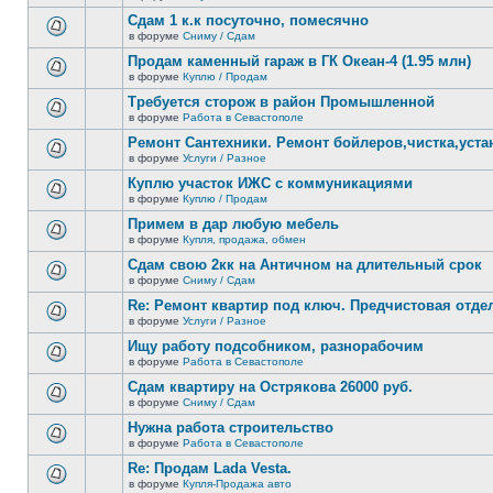
В
новых
этой
Сдам 1 к.к посуточно, помесячно
непрочитанных
теме
сообщений.
в форуме
Сниму / Сдам
нет
В
новых
этой
Продам каменный гараж в ГК Океан-4 (1.95 млн)
непрочитанных
теме
сообщений.
в форуме
Куплю / Продам
нет
В
новых
этой
Требуется сторож в район Промышленной
непрочитанных
теме
сообщений.
в форуме
Работа в Севастополе
нет
В
новых
этой
Ремонт Сантехники. Ремонт бойлеров,чистка,уста
непрочитанных
теме
сообщений.
в форуме
Услуги / Разное
нет
В
новых
этой
Куплю участок ИЖС с коммуникациями
непрочитанных
теме
сообщений.
в форуме
Куплю / Продам
нет
В
новых
этой
Примем в дар любую мебель
непрочитанных
теме
сообщений.
в форуме
Купля, продажа, обмен
нет
В
новых
этой
Сдам свою 2кк на Античном на длительный срок
непрочитанных
теме
сообщений.
в форуме
Сниму / Сдам
нет
В
новых
этой
Re: Ремонт квартир под ключ. Предчистовая отдел
непрочитанных
теме
сообщений.
в форуме
Услуги / Разное
нет
В
новых
этой
Ищу работу подсобником, разнорабочим
непрочитанных
теме
сообщений.
в форуме
Работа в Севастополе
нет
В
новых
этой
Сдам квартиру на Острякова 26000 руб.
непрочитанных
теме
сообщений.
в форуме
Сниму / Сдам
нет
В
новых
этой
Нужна работа строительство
непрочитанных
теме
сообщений.
в форуме
Работа в Севастополе
нет
В
новых
этой
Re: Продам Lada Vesta.
непрочитанных
теме
сообщений.
в форуме
Купля-Продажа авто
нет
В