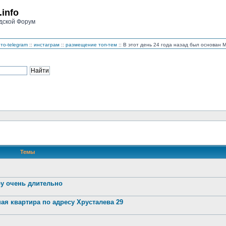
.info
дской Форум
то-telegram
::
инстаграм
::
размещение топ-тем
:: В этот день 24 года назад был основан
Темы
ру очень длительно
ая квартира по адресу Хрусталева 29