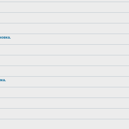
новка.
ка.