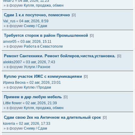
vetal-2
«
04 авг, 2026, 11:23
» в форуме
Купля, продажа, обмен
Сдам 1 к.к посуточно, помесячно
[0]
Val_rus
«
04 авг, 2026, 8:59
» в форуме
Сниму / Сдам
Требуется сторож в район Промышленной
[0]
anvor05
«
03 авг, 2026, 15:11
» в форуме
Работа в Севастополе
Ремонт Сантехники. Ремонт бойлеров,чистка,установка.
[0]
alekks2007
«
03 авг, 2026, 7:43
» в форуме
Услуги / Разное
Куплю участок ИЖС с коммуникациями
[0]
Ирина Весна
«
02 авг, 2026, 23:01
» в форуме
Куплю / Продам
Примем в дар любую мебель
[0]
Little flower
«
02 авг, 2026, 21:39
» в форуме
Купля, продажа, обмен
Сдам свою 2кк на Античном на длительный срок
[0]
kaveria
«
02 авг, 2026, 17:33
» в форуме
Сниму / Сдам