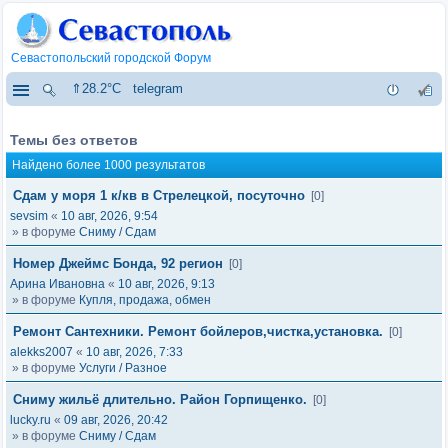
Севастопольский городской Форум
⇑28.2°C
telegram
Темы без ответов
Найдено более 1000 результатов
Сдам у моря 1 к/кв в Стрелецкой, посуточно
[0]
sevsim
«
10 авг, 2026, 9:54
» в форуме
Сниму / Сдам
Номер Джеймс Бонда, 92 регион
[0]
Арина Ивановна
«
10 авг, 2026, 9:13
» в форуме
Купля, продажа, обмен
Ремонт Сантехники. Ремонт бойлеров,чистка,установка.
[0]
alekks2007
«
10 авг, 2026, 7:33
» в форуме
Услуги / Разное
Сниму жильё длительно. Район Горпищенко.
[0]
lucky.ru
«
09 авг, 2026, 20:42
» в форуме
Сниму / Сдам