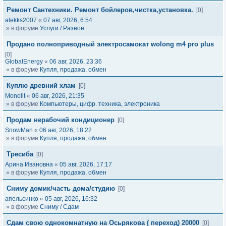
Ремонт Сантехники. Ремонт бойлеров,чистка,установка.
[0]
alekks2007
«
07 авг, 2026, 6:54
» в форуме
Услуги / Разное
Продано полноприводный электросамокат wolong m4 pro plus
[0]
GlobalEnergy
«
06 авг, 2026, 23:36
» в форуме
Купля, продажа, обмен
Куплю древний хлам
[0]
Monolit
«
06 авг, 2026, 21:35
» в форуме
Компьютеры, цифр. техника, электроника
Продам нерабочий кондиционер
[0]
SnowMan
«
06 авг, 2026, 18:22
» в форуме
Купля, продажа, обмен
Тресиба
[0]
Арина Ивановна
«
05 авг, 2026, 17:17
» в форуме
Купля, продажа, обмен
Сниму домик/часть дома/студию
[0]
апельсинко
«
05 авг, 2026, 16:32
» в форуме
Сниму / Сдам
Сдам свою однокомнатную на Осьрякова ( переход) 20000
[0]