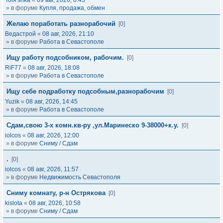
Tolя'shka
«
09 авг, 2026, 0:43
» в форуме
Купля, продажа, обмен
Желаю поработать разнорабочий
[0]
Ведастрой
«
08 авг, 2026, 21:10
» в форуме
Работа в Севастополе
Ищу работу подсобником, рабочим.
[0]
RiF77
«
08 авг, 2026, 18:08
» в форуме
Работа в Севастополе
Ищу себе подработку подсобным,разнорабочим
[0]
Yuzik
«
08 авг, 2026, 14:45
» в форуме
Работа в Севастополе
Сдам,свою 3-х комн.кв-ру ,ул.Маринеско 9-38000+к.у.
[0]
iolcos
«
08 авг, 2026, 12:00
» в форуме
Сниму / Сдам
.
[0]
iolcos
«
08 авг, 2026, 11:57
» в форуме
Недвижимость Севастополя
Сниму комнату, р-н Острякова
[0]
kislota
«
08 авг, 2026, 10:58
» в форуме
Сниму / Сдам