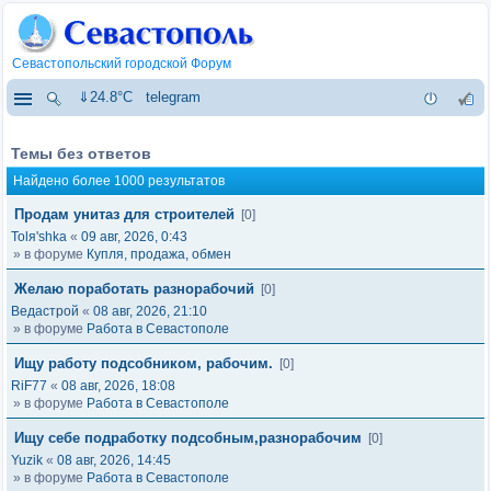
Севастопольский городской Форум
⇓24.8°C
telegram
Темы без ответов
Найдено более 1000 результатов
Продам унитаз для строителей
[0]
Tolя'shka
«
09 авг, 2026, 0:43
» в форуме
Купля, продажа, обмен
Желаю поработать разнорабочий
[0]
Ведастрой
«
08 авг, 2026, 21:10
» в форуме
Работа в Севастополе
Ищу работу подсобником, рабочим.
[0]
RiF77
«
08 авг, 2026, 18:08
» в форуме
Работа в Севастополе
Ищу себе подработку подсобным,разнорабочим
[0]
Yuzik
«
08 авг, 2026, 14:45
» в форуме
Работа в Севастополе