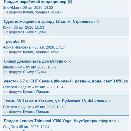
Продам нерабочий кондиционер
[0]
SnowMan
«
06 авг, 2026, 18:22
» в форуме
Купля, продажа, обмен
Сдам помещение в аренду 12 кв. м. Стрелецкая
[0]
Юик
«
06 авг, 2026, 15:53
» в форуме
Сниму / Сдам
Тресиба
[0]
Арина Ивановна
«
05 авг, 2026, 17:17
» в форуме
Купля, продажа, обмен
Сниму домик/часть дома/студию
[0]
апельсинко
«
05 авг, 2026, 16:32
» в форуме
Сниму / Сдам
участок 6.7 с. СНТ Селена (Фиолент). ровный, вода, свет 3 850
[0]
Галерея Недв-ти
«
05 авг, 2026, 13:43
» в форуме
Куплю / Продам
1комн 38.3 м.кв в Казачке, ул. Рубежная 18, 4/4 ключи
[0]
Галерея Недв-ти
«
05 авг, 2026, 13:38
» в форуме
Куплю / Продам
Продам Lenovo Thinkpad X380 Yoga. Ноутбук-трансформер
[0]
OlegGo
«
05 авг, 2026, 12:04