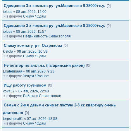
Сдам,свою 3-х комн.кв-ру ,ул.Маринеско 9-38000+к.у.
[0]
iolcos
«
08 авг, 2026, 12:00
» в форуме
Сниму / Сдам
Сдам,свою 3-х комн.кв-ру ,ул.Маринеско 9-38000+к.у.
[0]
iolcos
«
08 авг, 2026, 11:57
» в форуме
Недвижимость Севастополя
Сниму комнату, р-н Острякова
[0]
kislota
«
08 авг, 2026, 10:58
» в форуме
Сниму / Сдам
Репетитор по англ.яз. (Гагаринский район)
[0]
Ekaterinaaa
«
08 авг, 2026, 9:23
» в форуме
Услуги / Разное
Ищу работу грузчиком
[0]
vova32
«
07 авг, 2026, 22:48
» в форуме
Работа в Севастополе
Семья с 2-мя детьми снимет пустую 2-3 кк квартиру очень
длительно
[0]
terpsihora91
«
07 авг, 2026, 18:58
» в форуме
Сниму / Сдам