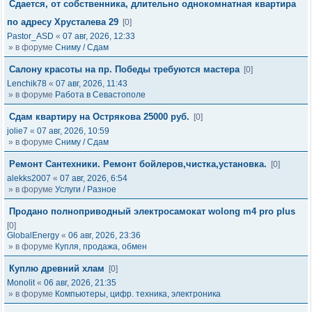
Сдается, от собственника, длительно однокомнатная квартира
по адресу Хрусталева 29
[0]
Pastor_ASD
«
07 авг, 2026, 12:33
» в форуме
Сниму / Сдам
Салону красоты на пр. Победы требуются мастера
[0]
Lenchik78
«
07 авг, 2026, 11:43
» в форуме
Работа в Севастополе
Сдам квартиру на Острякова 25000 руб.
[0]
jolie7
«
07 авг, 2026, 10:59
» в форуме
Сниму / Сдам
Ремонт Сантехники. Ремонт бойлеров,чистка,установка.
[0]
alekks2007
«
07 авг, 2026, 6:54
» в форуме
Услуги / Разное
Продано полноприводный электросамокат wolong m4 pro plus
[0]
GlobalEnergy
«
06 авг, 2026, 23:36
» в форуме
Купля, продажа, обмен
Куплю древний хлам
[0]
Monolit
«
06 авг, 2026, 21:35
» в форуме
Компьютеры, цифр. техника, электроника