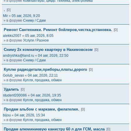
» в форуме
Компьютеры, цифр. техника, электроника
.
[0]
Mir
«
05 авг, 2026, 9:20
» в форуме
Сниму / Сдам
Ремонт Сантехники. Ремонт бойлеров,чистка,установка.
[0]
alekks2007
«
05 авг, 2026, 8:05
» в форуме
Услуги / Разное
Сниму 2х комнатную квартиру в Нахимовском
[0]
andryshka@land.ru
«
04 авг, 2026, 22:50
» в форуме
Сниму / Сдам
Куплю радиодетали,приборы,платы.дорого
[0]
Golub_sevas
«
04 авг, 2026, 22:11
» в форуме
Купля, продажа, обмен
Удалить
[0]
student200086
«
04 авг, 2026, 19:35
» в форуме
Купля, продажа, обмен
Продам альбом с марками, филателия.
[0]
bijou
«
04 авг, 2026, 15:34
» в форуме
Купля, продажа, обмен
Продам алюминиевую канистру 60 л для ГСМ, масла
[0]