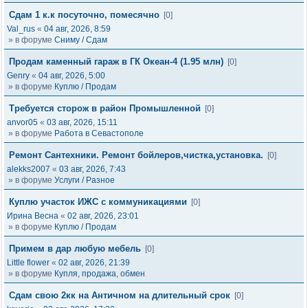
Сдам 1 к.к посуточно, помесячно
[0]
Val_rus
«
04 авг, 2026, 8:59
» в форуме
Сниму / Сдам
Продам каменный гараж в ГК Океан-4 (1.95 млн)
[0]
Genry
«
04 авг, 2026, 5:00
» в форуме
Куплю / Продам
Требуется сторож в район Промышленной
[0]
anvor05
«
03 авг, 2026, 15:11
» в форуме
Работа в Севастополе
Ремонт Сантехники. Ремонт бойлеров,чистка,установка.
[0]
alekks2007
«
03 авг, 2026, 7:43
» в форуме
Услуги / Разное
Куплю участок ИЖС с коммуникациями
[0]
Ирина Весна
«
02 авг, 2026, 23:01
» в форуме
Куплю / Продам
Примем в дар любую мебель
[0]
Little flower
«
02 авг, 2026, 21:39
» в форуме
Купля, продажа, обмен
Сдам свою 2кк на Античном на длительный срок
[0]