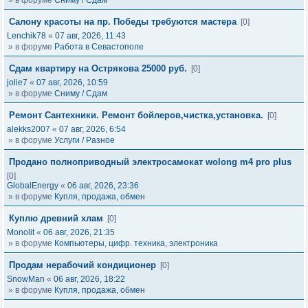
» в форуме
Сниму / Сдам
Салону красоты на пр. Победы требуются мастера
[0]
Lenchik78
«
07 авг, 2026, 11:43
» в форуме
Работа в Севастополе
Сдам квартиру на Острякова 25000 руб.
[0]
jolie7
«
07 авг, 2026, 10:59
» в форуме
Сниму / Сдам
Ремонт Сантехники. Ремонт бойлеров,чистка,установка.
[0]
alekks2007
«
07 авг, 2026, 6:54
» в форуме
Услуги / Разное
Продано полноприводный электросамокат wolong m4 pro plus
[0]
GlobalEnergy
«
06 авг, 2026, 23:36
» в форуме
Купля, продажа, обмен
Куплю древний хлам
[0]
Monolit
«
06 авг, 2026, 21:35
» в форуме
Компьютеры, цифр. техника, электроника
Продам нерабочий кондиционер
[0]
SnowMan
«
06 авг, 2026, 18:22
» в форуме
Купля, продажа, обмен