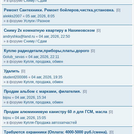
» в форуме
Сниму / Сдам
Ремонт Сантехники. Ремонт бойлеров,чистка,установка.
[0]
alekks2007
«
05 авг, 2026, 8:05
» в форуме
Услуги / Разное
Сниму 2х комнатную квартиру в Нахимовском
[0]
andryshka@land.ru
«
04 авг, 2026, 22:50
» в форуме
Сниму / Сдам
Куплю радиодетали,приборы,платы.дорого
[0]
Golub_sevas
«
04 авг, 2026, 22:11
» в форуме
Купля, продажа, обмен
Удалить
[0]
student200086
«
04 авг, 2026, 19:35
» в форуме
Купля, продажа, обмен
Продам альбом с марками, филателия.
[0]
bijou
«
04 авг, 2026, 15:34
» в форуме
Купля, продажа, обмен
Продам алюминиевую канистру 60 л для ГСМ, масла
[0]
bijou
«
04 авг, 2026, 15:05
» в форуме
Купля-Продажа автозапчастей
Требуются охранники (Оплата: 4000-5000 руб./смена).
[0]