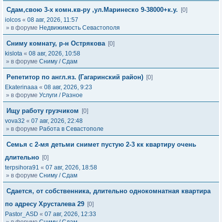
Сдам,свою 3-х комн.кв-ру ,ул.Маринеско 9-38000+к.у.
[0]
iolcos
«
08 авг, 2026, 11:57
» в форуме
Недвижимость Севастополя
Сниму комнату, р-н Острякова
[0]
kislota
«
08 авг, 2026, 10:58
» в форуме
Сниму / Сдам
Репетитор по англ.яз. (Гагаринский район)
[0]
Ekaterinaaa
«
08 авг, 2026, 9:23
» в форуме
Услуги / Разное
Ищу работу грузчиком
[0]
vova32
«
07 авг, 2026, 22:48
» в форуме
Работа в Севастополе
Семья с 2-мя детьми снимет пустую 2-3 кк квартиру очень
длительно
[0]
terpsihora91
«
07 авг, 2026, 18:58
» в форуме
Сниму / Сдам
Сдается, от собственника, длительно однокомнатная квартира
по адресу Хрусталева 29
[0]
Pastor_ASD
«
07 авг, 2026, 12:33