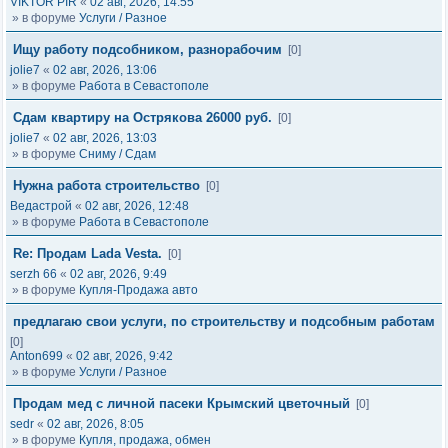
VIKTOR PIR
«
02 авг, 2026, 14:55
» в форуме
Услуги / Разное
Ищу работу подсобником, разнорабочим
[0]
jolie7
«
02 авг, 2026, 13:06
» в форуме
Работа в Севастополе
Сдам квартиру на Острякова 26000 руб.
[0]
jolie7
«
02 авг, 2026, 13:03
» в форуме
Сниму / Сдам
Нужна работа строительство
[0]
Ведастрой
«
02 авг, 2026, 12:48
» в форуме
Работа в Севастополе
Re: Продам Lada Vesta.
[0]
serzh 66
«
02 авг, 2026, 9:49
» в форуме
Купля-Продажа авто
предлагаю свои услуги, по строительству и подсобным работам
[0]
Anton699
«
02 авг, 2026, 9:42
» в форуме
Услуги / Разное
Продам мед с личной пасеки Крымский цветочный
[0]
sedr
«
02 авг, 2026, 8:05
» в форуме
Купля, продажа, обмен