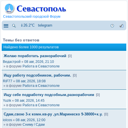
Севастопольский городской Форум
⇓26.2°C
telegram
Темы без ответов
Найдено более 1000 результатов
Желаю поработать разнорабочий
[0]
Ведастрой
«
08 авг, 2026, 21:10
» в форуме
Работа в Севастополе
Ищу работу подсобником, рабочим.
[0]
RiF77
«
08 авг, 2026, 18:08
» в форуме
Работа в Севастополе
Ищу себе подработку подсобным,разнорабочим
[0]
Yuzik
«
08 авг, 2026, 14:45
» в форуме
Работа в Севастополе
Сдам,свою 3-х комн.кв-ру ,ул.Маринеско 9-38000+к.у.
[0]
iolcos
«
08 авг, 2026, 12:00
» в форуме
Сниму / Сдам