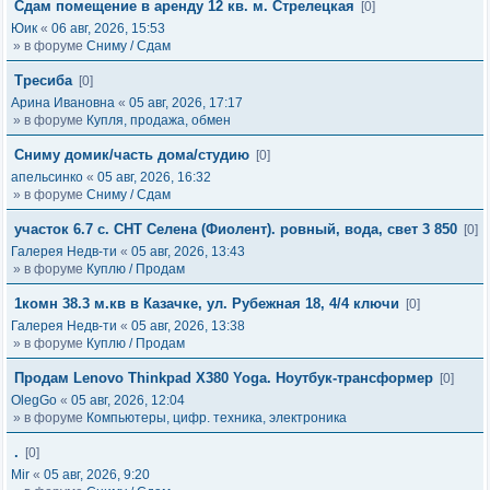
Сдам помещение в аренду 12 кв. м. Стрелецкая
[0]
Юик
«
06 авг, 2026, 15:53
» в форуме
Сниму / Сдам
Тресиба
[0]
Арина Ивановна
«
05 авг, 2026, 17:17
» в форуме
Купля, продажа, обмен
Сниму домик/часть дома/студию
[0]
апельсинко
«
05 авг, 2026, 16:32
» в форуме
Сниму / Сдам
участок 6.7 с. СНТ Селена (Фиолент). ровный, вода, свет 3 850
[0]
Галерея Недв-ти
«
05 авг, 2026, 13:43
» в форуме
Куплю / Продам
1комн 38.3 м.кв в Казачке, ул. Рубежная 18, 4/4 ключи
[0]
Галерея Недв-ти
«
05 авг, 2026, 13:38
» в форуме
Куплю / Продам
Продам Lenovo Thinkpad X380 Yoga. Ноутбук-трансформер
[0]
OlegGo
«
05 авг, 2026, 12:04
» в форуме
Компьютеры, цифр. техника, электроника
.
[0]
Mir
«
05 авг, 2026, 9:20