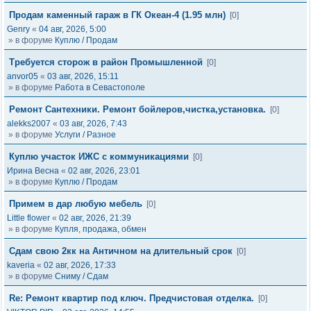
Продам каменный гараж в ГК Океан-4 (1.95 млн)
[0]
Genry
«
04 авг, 2026, 5:00
» в форуме
Куплю / Продам
Требуется сторож в район Промышленной
[0]
anvor05
«
03 авг, 2026, 15:11
» в форуме
Работа в Севастополе
Ремонт Сантехники. Ремонт бойлеров,чистка,установка.
[0]
alekks2007
«
03 авг, 2026, 7:43
» в форуме
Услуги / Разное
Куплю участок ИЖС с коммуникациями
[0]
Ирина Весна
«
02 авг, 2026, 23:01
» в форуме
Куплю / Продам
Примем в дар любую мебель
[0]
Little flower
«
02 авг, 2026, 21:39
» в форуме
Купля, продажа, обмен
Сдам свою 2кк на Античном на длительный срок
[0]
kaveria
«
02 авг, 2026, 17:33
» в форуме
Сниму / Сдам
Re: Ремонт квартир под ключ. Предчистовая отделка.
[0]