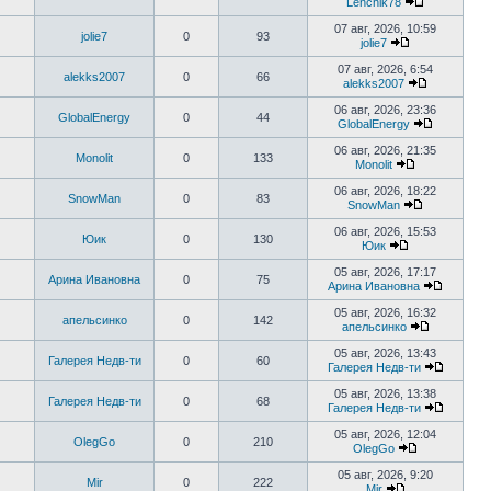
Lenchik78
сообщени
Перейти
к
07 авг, 2026, 10:59
jolie7
0
93
последнем
jolie7
сообщению
Перейти
к
07 авг, 2026, 6:54
alekks2007
0
66
последнему
alekks2007
сообщению
Перейти
к
06 авг, 2026, 23:36
GlobalEnergy
0
44
последнем
GlobalEnergy
сообщени
Перейти
к
06 авг, 2026, 21:35
Monolit
0
133
последне
Monolit
сообщени
Перейти
к
06 авг, 2026, 18:22
SnowMan
0
83
последнему
SnowMan
сообщению
Перейти
к
06 авг, 2026, 15:53
Юик
0
130
последнему
Юик
сообщению
Перейти
к
05 авг, 2026, 17:17
Арина Ивановна
0
75
последнему
Арина Ивановна
сообщению
Перейти
к
05 авг, 2026, 16:32
апельсинко
0
142
последн
апельсинко
сообще
Перейти
к
05 авг, 2026, 13:43
Галерея Недв-ти
0
60
последнем
Галерея Недв-ти
сообщени
Перейти
к
05 авг, 2026, 13:38
Галерея Недв-ти
0
68
последн
Галерея Недв-ти
сообще
Перейти
к
05 авг, 2026, 12:04
OlegGo
0
210
последн
OlegGo
сообще
Перейти
к
05 авг, 2026, 9:20
Mir
0
222
последнему
Mir