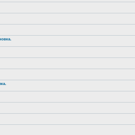
новка.
ка.