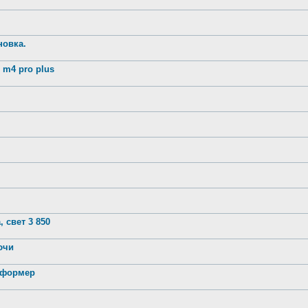
новка.
m4 pro plus
 свет 3 850
лючи
нсформер