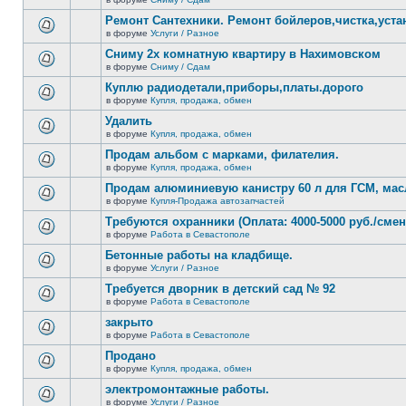
нет
В
новых
этой
Ремонт Сантехники. Ремонт бойлеров,чистка,уста
непрочитанных
теме
сообщений.
в форуме
Услуги / Разное
нет
В
новых
этой
Сниму 2х комнатную квартиру в Нахимовском
непрочитанных
теме
сообщений.
в форуме
Сниму / Сдам
нет
В
новых
этой
Куплю радиодетали,приборы,платы.дорого
непрочитанных
теме
сообщений.
в форуме
Купля, продажа, обмен
нет
В
новых
этой
Удалить
непрочитанных
теме
сообщений.
в форуме
Купля, продажа, обмен
нет
В
новых
этой
Продам альбом с марками, филателия.
непрочитанных
теме
сообщений.
в форуме
Купля, продажа, обмен
нет
В
новых
этой
Продам алюминиевую канистру 60 л для ГСМ, мас
непрочитанных
теме
сообщений.
в форуме
Купля-Продажа автозапчастей
нет
В
новых
этой
Требуются охранники (Оплата: 4000-5000 руб./смен
непрочитанных
теме
сообщений.
в форуме
Работа в Севастополе
нет
В
новых
этой
Бетонные работы на кладбище.
непрочитанных
теме
сообщений.
в форуме
Услуги / Разное
нет
В
новых
этой
Требуется дворник в детский сад № 92
непрочитанных
теме
сообщений.
в форуме
Работа в Севастополе
нет
В
новых
этой
закрыто
непрочитанных
теме
сообщений.
в форуме
Работа в Севастополе
нет
В
новых
этой
Продано
непрочитанных
теме
сообщений.
в форуме
Купля, продажа, обмен
нет
В
новых
этой
электромонтажные работы.
непрочитанных
теме
сообщений.
в форуме
Услуги / Разное
нет