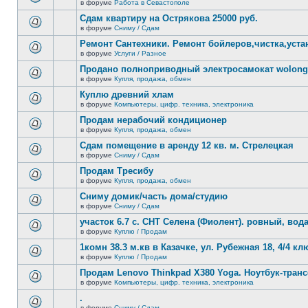
сообщений.
в форуме
Работа в Севастополе
нет
В
новых
этой
Сдам квартиру на Острякова 25000 руб.
непрочитанных
теме
сообщений.
в форуме
Сниму / Сдам
нет
В
новых
этой
Ремонт Сантехники. Ремонт бойлеров,чистка,уста
непрочитанных
теме
сообщений.
в форуме
Услуги / Разное
нет
В
новых
этой
Продано полноприводный электросамокат wolong 
непрочитанных
теме
сообщений.
в форуме
Купля, продажа, обмен
нет
В
новых
этой
Куплю древний хлам
непрочитанных
теме
сообщений.
в форуме
Компьютеры, цифр. техника, электроника
нет
В
новых
этой
Продам нерабочий кондиционер
непрочитанных
теме
сообщений.
в форуме
Купля, продажа, обмен
нет
В
новых
этой
Сдам помещение в аренду 12 кв. м. Стрелецкая
непрочитанных
теме
сообщений.
в форуме
Сниму / Сдам
нет
В
новых
этой
Продам Тресибу
непрочитанных
теме
сообщений.
в форуме
Купля, продажа, обмен
нет
В
новых
этой
Сниму домик/часть дома/студию
непрочитанных
теме
сообщений.
в форуме
Сниму / Сдам
нет
В
новых
этой
участок 6.7 с. СНТ Селена (Фиолент). ровный, вода,
непрочитанных
теме
сообщений.
в форуме
Куплю / Продам
нет
В
новых
этой
1комн 38.3 м.кв в Казачке, ул. Рубежная 18, 4/4 к
непрочитанных
теме
сообщений.
в форуме
Куплю / Продам
нет
В
новых
этой
Продам Lenovo Thinkpad X380 Yoga. Ноутбук-тра
непрочитанных
теме
сообщений.
в форуме
Компьютеры, цифр. техника, электроника
нет
В
новых
этой
.
непрочитанных
теме
сообщений.
в форуме
Сниму / Сдам