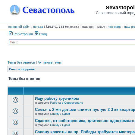
Sevastopol
Севастопольский горо
основной сайт
::
погода
(
⇓24.9
°C,
743
мм.рт.ст.) :: рад.фон
-
мкр/ч
::
telegram
::
наш фо
Регистрация
Вход
Темы без ответов
|
Активные темы
Список форумов
Темы без ответов
Ищу работу грузчиком
в форуме
Работа в Севастополе
В
этой
Семья с 2-мя детьми снимет пустую 2-3 кк кварти
теме
в форуме
Сниму / Сдам
нет
В
новых
этой
Сдается, от собственника, длительно однокомнатн
непрочитанных
теме
сообщений.
в форуме
Сниму / Сдам
нет
В
новых
этой
Салону красоты на пр. Победы требуются мастера
непрочитанных
теме