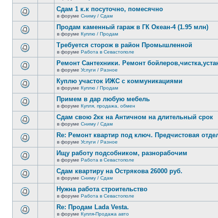
В
новых
этой
Сдам 1 к.к посуточно, помесячно
непрочитанных
теме
сообщений.
в форуме
Сниму / Сдам
нет
В
новых
этой
Продам каменный гараж в ГК Океан-4 (1.95 млн)
непрочитанных
теме
сообщений.
в форуме
Куплю / Продам
нет
В
новых
этой
Требуется сторож в район Промышленной
непрочитанных
теме
сообщений.
в форуме
Работа в Севастополе
нет
В
новых
этой
Ремонт Сантехники. Ремонт бойлеров,чистка,уста
непрочитанных
теме
сообщений.
в форуме
Услуги / Разное
нет
В
новых
этой
Куплю участок ИЖС с коммуникациями
непрочитанных
теме
сообщений.
в форуме
Куплю / Продам
нет
В
новых
этой
Примем в дар любую мебель
непрочитанных
теме
сообщений.
в форуме
Купля, продажа, обмен
нет
В
новых
этой
Сдам свою 2кк на Античном на длительный срок
непрочитанных
теме
сообщений.
в форуме
Сниму / Сдам
нет
В
новых
этой
Re: Ремонт квартир под ключ. Предчистовая отдел
непрочитанных
теме
сообщений.
в форуме
Услуги / Разное
нет
В
новых
этой
Ищу работу подсобником, разнорабочим
непрочитанных
теме
сообщений.
в форуме
Работа в Севастополе
нет
В
новых
этой
Сдам квартиру на Острякова 26000 руб.
непрочитанных
теме
сообщений.
в форуме
Сниму / Сдам
нет
В
новых
этой
Нужна работа строительство
непрочитанных
теме
сообщений.
в форуме
Работа в Севастополе
нет
В
новых
этой
Re: Продам Lada Vesta.
непрочитанных
теме
сообщений.
в форуме
Купля-Продажа авто
нет
В