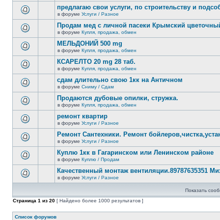
новых
этой
предлагаю свои услуги, по строительству и подс
непрочитанных
теме
сообщений.
в форуме
Услуги / Разное
нет
В
новых
этой
Продам мед с личной пасеки Крымский цветочны
непрочитанных
теме
сообщений.
в форуме
Купля, продажа, обмен
нет
В
новых
этой
МЕЛЬДОНИЙ 500 mg
непрочитанных
теме
сообщений.
в форуме
Купля, продажа, обмен
нет
В
новых
этой
КСАРЕЛТО 20 mg 28 таб.
непрочитанных
теме
сообщений.
в форуме
Купля, продажа, обмен
нет
В
новых
этой
сдам длительно свою 1кк на Античном
непрочитанных
теме
сообщений.
в форуме
Сниму / Сдам
нет
В
новых
этой
Продаются дубовые опилки, стружка.
непрочитанных
теме
сообщений.
в форуме
Купля, продажа, обмен
нет
В
новых
этой
ремонт квартир
непрочитанных
теме
сообщений.
в форуме
Услуги / Разное
нет
В
новых
этой
Ремонт Сантехники. Ремонт бойлеров,чистка,уста
непрочитанных
теме
сообщений.
в форуме
Услуги / Разное
нет
В
новых
этой
Куплю 1кк в Гагаринском или Ленинском районе
непрочитанных
теме
сообщений.
в форуме
Куплю / Продам
нет
В
новых
этой
Качественный монтаж вентиляции.89787635351 Ми
непрочитанных
теме
сообщений.
в форуме
Услуги / Разное
нет
В
новых
этой
непрочитанных
Показать сооб
теме
сообщений.
нет
Страница
1
из
20
[ Найдено более 1000 результатов ]
новых
непрочитанных
сообщений.
Список форумов