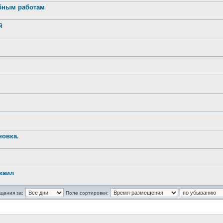
обным работам
й
новка.
хаил
щения за:
Поле сортировки: