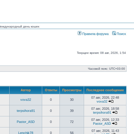
 Международный день кошек
Правила форума
Поиск
Текущее время: 08 авг, 2026, 1:54
Часовой пояс:
UTC+03:00
Автор
Ответы
Просмотры
Последнее сообщение
07 авг, 2026, 22:48
vova32
0
30
vova32
Перейти
к
07 авг, 2026, 18:58
terpsihora91
0
39
последнему
terpsihora91
сообщению
Перейти
к
07 авг, 2026, 12:33
Pastor_ASD
0
72
последне
Pastor_ASD
сообщени
Перейти
к
07 авг, 2026, 11:43
Lenchik78
0
56
последнем