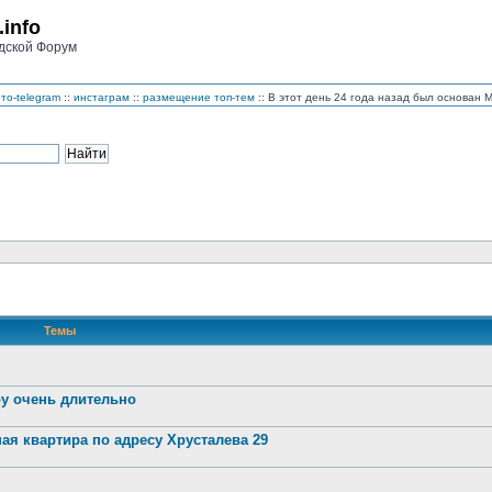
.info
дской Форум
то-telegram
::
инстаграм
::
размещение топ-тем
:: В этот день 24 года назад был основан
Темы
ру очень длительно
ая квартира по адресу Хрусталева 29