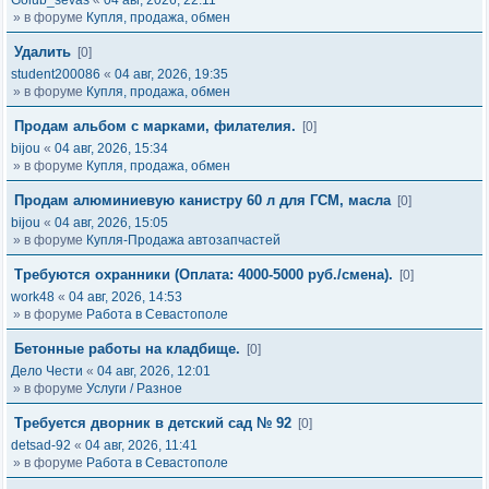
Golub_sevas
«
04 авг, 2026, 22:11
» в форуме
Купля, продажа, обмен
Удалить
[0]
student200086
«
04 авг, 2026, 19:35
» в форуме
Купля, продажа, обмен
Продам альбом с марками, филателия.
[0]
bijou
«
04 авг, 2026, 15:34
» в форуме
Купля, продажа, обмен
Продам алюминиевую канистру 60 л для ГСМ, масла
[0]
bijou
«
04 авг, 2026, 15:05
» в форуме
Купля-Продажа автозапчастей
Требуются охранники (Оплата: 4000-5000 руб./смена).
[0]
work48
«
04 авг, 2026, 14:53
» в форуме
Работа в Севастополе
Бетонные работы на кладбище.
[0]
Дело Чести
«
04 авг, 2026, 12:01
» в форуме
Услуги / Разное
Требуется дворник в детский сад № 92
[0]
detsad-92
«
04 авг, 2026, 11:41
» в форуме
Работа в Севастополе