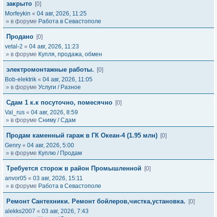
закрыто
[0]
Morfeykin
«
04 авг, 2026, 11:25
» в форуме
Работа в Севастополе
Продано
[0]
vetal-2
«
04 авг, 2026, 11:23
» в форуме
Купля, продажа, обмен
электромонтажные работы.
[0]
Bob-elektrik
«
04 авг, 2026, 11:05
» в форуме
Услуги / Разное
Сдам 1 к.к посуточно, помесячно
[0]
Val_rus
«
04 авг, 2026, 8:59
» в форуме
Сниму / Сдам
Продам каменный гараж в ГК Океан-4 (1.95 млн)
[0]
Genry
«
04 авг, 2026, 5:00
» в форуме
Куплю / Продам
Требуется сторож в район Промышленной
[0]
anvor05
«
03 авг, 2026, 15:11
» в форуме
Работа в Севастополе
Ремонт Сантехники. Ремонт бойлеров,чистка,установка.
[0]
alekks2007
«
03 авг, 2026, 7:43