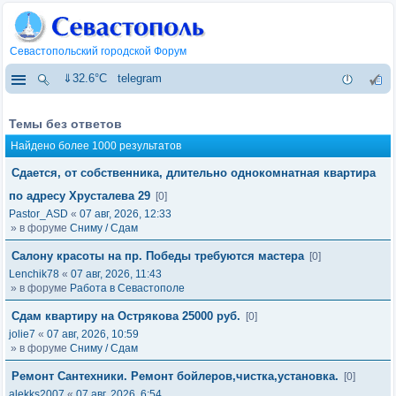
Севастопольский городской Форум
⇓32.6°C
telegram
Темы без ответов
Найдено более 1000 результатов
Сдается, от собственника, длительно однокомнатная квартира
по адресу Хрусталева 29
[0]
Pastor_ASD
«
07 авг, 2026, 12:33
» в форуме
Сниму / Сдам
Салону красоты на пр. Победы требуются мастера
[0]
Lenchik78
«
07 авг, 2026, 11:43
» в форуме
Работа в Севастополе
Сдам квартиру на Острякова 25000 руб.
[0]
jolie7
«
07 авг, 2026, 10:59
» в форуме
Сниму / Сдам
Ремонт Сантехники. Ремонт бойлеров,чистка,установка.
[0]
alekks2007
«
07 авг, 2026, 6:54