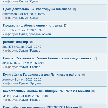
» в форуме
Сниму / Сдам
Сдам длительно 1-к. квартиру на Юмашева
[0]
Andronson
«
01 авг, 2026, 15:50
» в форуме
Сниму / Сдам
Продаются дубовые опилки, стружка.
[0]
GЁSSER
«
01 авг, 2026, 14:34
» в форуме
Купля, продажа, обмен
ремонт квартир
[0]
agent26
«
01 авг, 2026, 10:40
» в форуме
Услуги / Разное
Ремонт Сантехники. Ремонт бойлеров,чистка,установка.
[0]
alekks2007
«
01 авг, 2026, 6:49
» в форуме
Услуги / Разное
Куплю 1кк в Гагаринском или Ленинском районе
[0]
жоглик
«
31 июл, 2026, 20:16
» в форуме
Куплю / Продам
Качественный монтаж вентиляции.89787635351 Михаил
[0]
Maxail1703
«
31 июл, 2026, 19:48
» в форуме
Услуги / Разное
Ищу работу по вентиляции.89787635351 Михаил
[0]