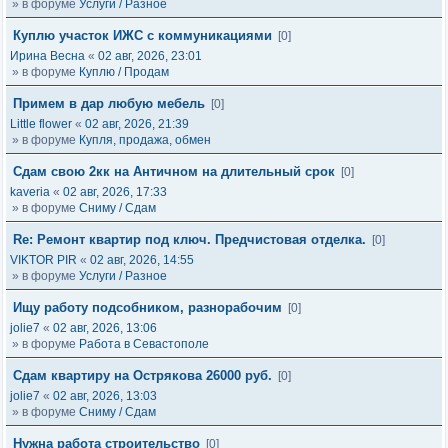
» в форуме
Услуги / Разное
Куплю участок ИЖС с коммуникациями
[0]
Ирина Весна
«
02 авг, 2026, 23:01
» в форуме
Куплю / Продам
Примем в дар любую мебель
[0]
Little flower
«
02 авг, 2026, 21:39
» в форуме
Купля, продажа, обмен
Сдам свою 2кк на Античном на длительный срок
[0]
kaveria
«
02 авг, 2026, 17:33
» в форуме
Сниму / Сдам
Re: Ремонт квартир под ключ. Предчистовая отделка.
[0]
VIKTOR PIR
«
02 авг, 2026, 14:55
» в форуме
Услуги / Разное
Ищу работу подсобником, разнорабочим
[0]
jolie7
«
02 авг, 2026, 13:06
» в форуме
Работа в Севастополе
Сдам квартиру на Острякова 26000 руб.
[0]
jolie7
«
02 авг, 2026, 13:03
» в форуме
Сниму / Сдам
Нужна работа строительство
[0]