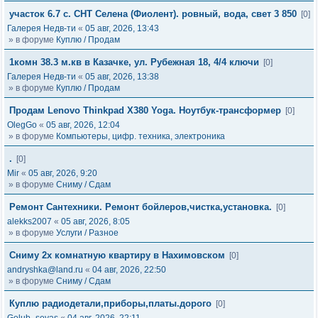
участок 6.7 с. СНТ Селена (Фиолент). ровный, вода, свет 3 850
[0]
Галерея Недв-ти
«
05 авг, 2026, 13:43
» в форуме
Куплю / Продам
1комн 38.3 м.кв в Казачке, ул. Рубежная 18, 4/4 ключи
[0]
Галерея Недв-ти
«
05 авг, 2026, 13:38
» в форуме
Куплю / Продам
Продам Lenovo Thinkpad X380 Yoga. Ноутбук-трансформер
[0]
OlegGo
«
05 авг, 2026, 12:04
» в форуме
Компьютеры, цифр. техника, электроника
.
[0]
Mir
«
05 авг, 2026, 9:20
» в форуме
Сниму / Сдам
Ремонт Сантехники. Ремонт бойлеров,чистка,установка.
[0]
alekks2007
«
05 авг, 2026, 8:05
» в форуме
Услуги / Разное
Сниму 2х комнатную квартиру в Нахимовском
[0]
andryshka@land.ru
«
04 авг, 2026, 22:50
» в форуме
Сниму / Сдам
Куплю радиодетали,приборы,платы.дорого
[0]