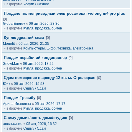
» в форуме
Услуги / Разное
Продано полноприводный электросамокат wolong m4 pro plus
[0]
GlobalEnergy
«
06 авг, 2026, 23:36
» в форуме
Купля, продажа, обмен
Куплю древний хлам
[0]
Monolit
«
06 авг, 2026, 21:35
» в форуме
Компьютеры, цифр. техника, электроника
Продам нерабочий кондиционер
[0]
SnowMan
«
06 авг, 2026, 18:22
» в форуме
Купля, продажа, обмен
Сдам помещение в аренду 12 кв. м. Стрелецкая
[0]
Юик
«
06 авг, 2026, 15:53
» в форуме
Сниму / Сдам
Продам Тресибу
[0]
Арина Ивановна
«
05 авг, 2026, 17:17
» в форуме
Купля, продажа, обмен
Сниму домик/часть дома/студию
[0]
апельсинко
«
05 авг, 2026, 16:32
» в форуме
Сниму / Сдам