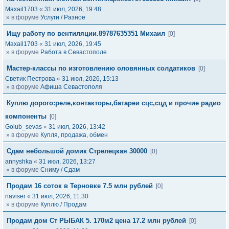
Maxail1703
«
31 июл, 2026, 19:48
» в форуме
Услуги / Разное
Ищу работу по вентиляции.89787635351 Михаил
[0]
Maxail1703
«
31 июл, 2026, 19:45
» в форуме
Работа в Севастополе
Мастер-классы по изготовлению оловянных солдатиков
[0]
Светик Пестрова
«
31 июл, 2026, 15:13
» в форуме
Афиша Севастополя
Куплю дорого:реле,контакторы,батареи сцс,сцд и прочие радио
компоненты
[0]
Golub_sevas
«
31 июл, 2026, 13:42
» в форуме
Купля, продажа, обмен
Сдам небольшой домик Стрелецкая 30000
[0]
annyshka
«
31 июл, 2026, 13:27
» в форуме
Сниму / Сдам
Продам 16 соток в Терновке 7.5 млн рублей
[0]
naviser
«
31 июл, 2026, 11:30
» в форуме
Куплю / Продам
Продам дом Ст РЫБАК 5. 170м2 цена 17.2 млн рублей
[0]