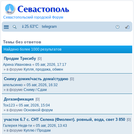
Севастопольский городской Форум
⇓25.63°C
telegram
Темы без ответов
Найдено более 1000 результатов
Продам Тресибу
[0]
Арина Ивановна
«
05 авг, 2026, 17:17
» в форуме
Купля, продажа, обмен
Сниму домик/часть дома/студию
[0]
апельсинко
«
05 авг, 2026, 16:32
» в форуме
Сниму / Сдам
Догазификация
[0]
Tox123
«
05 авг, 2026, 15:04
» в форуме
Основной форум
участок 6.7 с. СНТ Селена (Фиолент). ровный, вода, свет 3 850
[0]
Галерея Недв-ти
«
05 авг, 2026, 13:43
» в форуме
Куплю / Продам