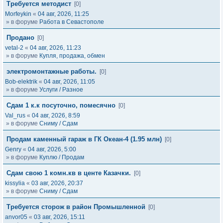
Требуется методист
[0]
Morfeykin
«
04 авг, 2026, 11:25
» в форуме
Работа в Севастополе
Продано
[0]
vetal-2
«
04 авг, 2026, 11:23
» в форуме
Купля, продажа, обмен
электромонтажные работы.
[0]
Bob-elektrik
«
04 авг, 2026, 11:05
» в форуме
Услуги / Разное
Сдам 1 к.к посуточно, помесячно
[0]
Val_rus
«
04 авг, 2026, 8:59
» в форуме
Сниму / Сдам
Продам каменный гараж в ГК Океан-4 (1.95 млн)
[0]
Genry
«
04 авг, 2026, 5:00
» в форуме
Куплю / Продам
Сдам свою 1 комн.кв в центе Казачки.
[0]
kissylia
«
03 авг, 2026, 20:37
» в форуме
Сниму / Сдам
Требуется сторож в район Промышленной
[0]
anvor05
«
03 авг, 2026, 15:11