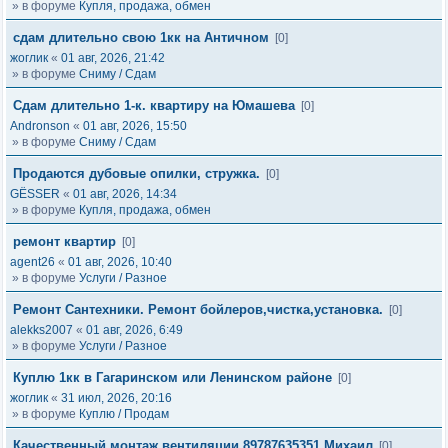
» в форуме
Купля, продажа, обмен
сдам длительно свою 1кк на Античном
[0]
жоглик
«
01 авг, 2026, 21:42
» в форуме
Сниму / Сдам
Сдам длительно 1-к. квартиру на Юмашева
[0]
Andronson
«
01 авг, 2026, 15:50
» в форуме
Сниму / Сдам
Продаются дубовые опилки, стружка.
[0]
GЁSSER
«
01 авг, 2026, 14:34
» в форуме
Купля, продажа, обмен
ремонт квартир
[0]
agent26
«
01 авг, 2026, 10:40
» в форуме
Услуги / Разное
Ремонт Сантехники. Ремонт бойлеров,чистка,установка.
[0]
alekks2007
«
01 авг, 2026, 6:49
» в форуме
Услуги / Разное
Куплю 1кк в Гагаринском или Ленинском районе
[0]
жоглик
«
31 июл, 2026, 20:16
» в форуме
Куплю / Продам
Качественный монтаж вентиляции.89787635351 Михаил
[0]