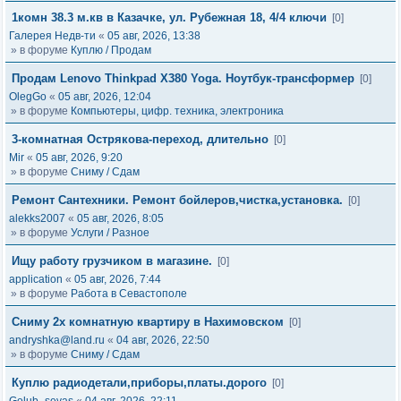
1комн 38.3 м.кв в Казачке, ул. Рубежная 18, 4/4 ключи
[0]
Галерея Недв-ти
«
05 авг, 2026, 13:38
» в форуме
Куплю / Продам
Продам Lenovo Thinkpad X380 Yoga. Ноутбук-трансформер
[0]
OlegGo
«
05 авг, 2026, 12:04
» в форуме
Компьютеры, цифр. техника, электроника
3-комнатная Острякова-переход, длительно
[0]
Mir
«
05 авг, 2026, 9:20
» в форуме
Сниму / Сдам
Ремонт Сантехники. Ремонт бойлеров,чистка,установка.
[0]
alekks2007
«
05 авг, 2026, 8:05
» в форуме
Услуги / Разное
Ищу работу грузчиком в магазине.
[0]
application
«
05 авг, 2026, 7:44
» в форуме
Работа в Севастополе
Сниму 2х комнатную квартиру в Нахимовском
[0]
andryshka@land.ru
«
04 авг, 2026, 22:50
» в форуме
Сниму / Сдам
Куплю радиодетали,приборы,платы.дорого
[0]