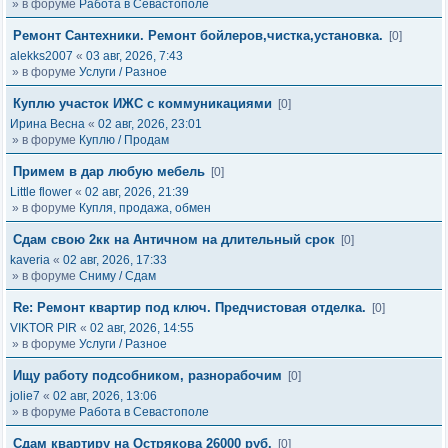
» в форуме
Работа в Севастополе
Ремонт Сантехники. Ремонт бойлеров,чистка,установка.
[0]
alekks2007
«
03 авг, 2026, 7:43
» в форуме
Услуги / Разное
Куплю участок ИЖС с коммуникациями
[0]
Ирина Весна
«
02 авг, 2026, 23:01
» в форуме
Куплю / Продам
Примем в дар любую мебель
[0]
Little flower
«
02 авг, 2026, 21:39
» в форуме
Купля, продажа, обмен
Сдам свою 2кк на Античном на длительный срок
[0]
kaveria
«
02 авг, 2026, 17:33
» в форуме
Сниму / Сдам
Re: Ремонт квартир под ключ. Предчистовая отделка.
[0]
VIKTOR PIR
«
02 авг, 2026, 14:55
» в форуме
Услуги / Разное
Ищу работу подсобником, разнорабочим
[0]
jolie7
«
02 авг, 2026, 13:06
» в форуме
Работа в Севастополе
Сдам квартиру на Острякова 26000 руб.
[0]