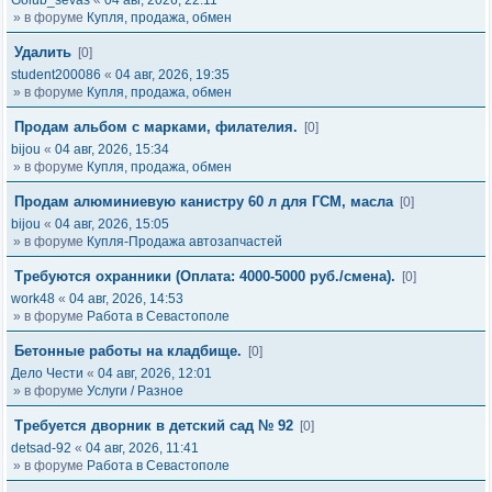
Golub_sevas
«
04 авг, 2026, 22:11
» в форуме
Купля, продажа, обмен
Удалить
[0]
student200086
«
04 авг, 2026, 19:35
» в форуме
Купля, продажа, обмен
Продам альбом с марками, филателия.
[0]
bijou
«
04 авг, 2026, 15:34
» в форуме
Купля, продажа, обмен
Продам алюминиевую канистру 60 л для ГСМ, масла
[0]
bijou
«
04 авг, 2026, 15:05
» в форуме
Купля-Продажа автозапчастей
Требуются охранники (Оплата: 4000-5000 руб./смена).
[0]
work48
«
04 авг, 2026, 14:53
» в форуме
Работа в Севастополе
Бетонные работы на кладбище.
[0]
Дело Чести
«
04 авг, 2026, 12:01
» в форуме
Услуги / Разное
Требуется дворник в детский сад № 92
[0]
detsad-92
«
04 авг, 2026, 11:41
» в форуме
Работа в Севастополе