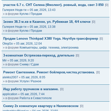
участок 6.7 с. СНТ Селена (Фиолент). ровный, вода, свет 3 850
[0]
Галерея Недв-ти
«
05 авг, 2026, 13:43
» в форуме
Куплю / Продам
1комн 38.3 м.кв в Казачке, ул. Рубежная 18, 4/4 ключи
[0]
Галерея Недв-ти
«
05 авг, 2026, 13:38
» в форуме
Куплю / Продам
Продам Lenovo Thinkpad X380 Yoga. Ноутбук-трансформер
[0]
OlegGo
«
05 авг, 2026, 12:04
» в форуме
Компьютеры, цифр. техника, электроника
3-комнатная Острякова-переход, длительно
[0]
Mir
«
05 авг, 2026, 9:20
» в форуме
Сниму / Сдам
Ремонт Сантехники. Ремонт бойлеров,чистка,установка.
[0]
alekks2007
«
05 авг, 2026, 8:05
» в форуме
Услуги / Разное
Ищу работу грузчиком в магазине.
[0]
application
«
05 авг, 2026, 7:44
» в форуме
Работа в Севастополе
Сниму 2х комнатную квартиру в Нахимовском
[0]