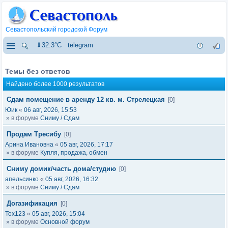
Севастопольский городской Форум
⇓32.3°C
telegram
Темы без ответов
Найдено более 1000 результатов
Сдам помещение в аренду 12 кв. м. Стрелецкая
[0]
Юик
«
06 авг, 2026, 15:53
» в форуме
Сниму / Сдам
Продам Тресибу
[0]
Арина Ивановна
«
05 авг, 2026, 17:17
» в форуме
Купля, продажа, обмен
Сниму домик/часть дома/студию
[0]
апельсинко
«
05 авг, 2026, 16:32
» в форуме
Сниму / Сдам
Догазификация
[0]
Tox123
«
05 авг, 2026, 15:04
» в форуме
Основной форум