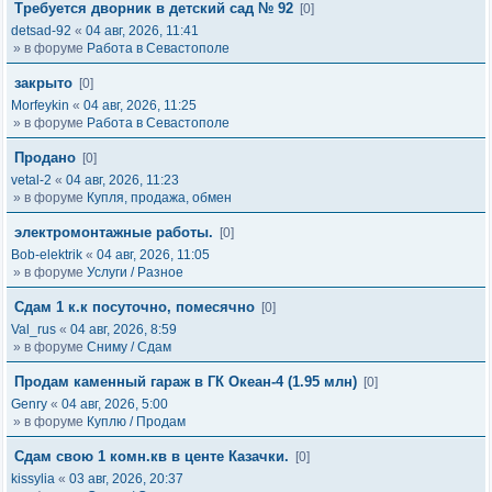
Требуется дворник в детский сад № 92
[0]
detsad-92
«
04 авг, 2026, 11:41
» в форуме
Работа в Севастополе
закрыто
[0]
Morfeykin
«
04 авг, 2026, 11:25
» в форуме
Работа в Севастополе
Продано
[0]
vetal-2
«
04 авг, 2026, 11:23
» в форуме
Купля, продажа, обмен
электромонтажные работы.
[0]
Bob-elektrik
«
04 авг, 2026, 11:05
» в форуме
Услуги / Разное
Сдам 1 к.к посуточно, помесячно
[0]
Val_rus
«
04 авг, 2026, 8:59
» в форуме
Сниму / Сдам
Продам каменный гараж в ГК Океан-4 (1.95 млн)
[0]
Genry
«
04 авг, 2026, 5:00
» в форуме
Куплю / Продам
Сдам свою 1 комн.кв в центе Казачки.
[0]
kissylia
«
03 авг, 2026, 20:37