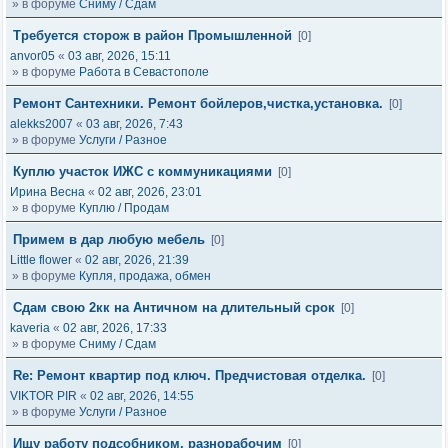
» в форуме
Сниму / Сдам
Требуется сторож в район Промышленной
[0]
anvor05
«
03 авг, 2026, 15:11
» в форуме
Работа в Севастополе
Ремонт Сантехники. Ремонт бойлеров,чистка,установка.
[0]
alekks2007
«
03 авг, 2026, 7:43
» в форуме
Услуги / Разное
Куплю участок ИЖС с коммуникациями
[0]
Ирина Весна
«
02 авг, 2026, 23:01
» в форуме
Куплю / Продам
Примем в дар любую мебель
[0]
Little flower
«
02 авг, 2026, 21:39
» в форуме
Купля, продажа, обмен
Сдам свою 2кк на Античном на длительный срок
[0]
kaveria
«
02 авг, 2026, 17:33
» в форуме
Сниму / Сдам
Re: Ремонт квартир под ключ. Предчистовая отделка.
[0]
VIKTOR PIR
«
02 авг, 2026, 14:55
» в форуме
Услуги / Разное
Ищу работу подсобником, разнорабочим
[0]