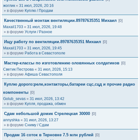
жоглик
«
31 июл, 2026, 20:16
» в форуме
Куплю / Продам
Качественный монтаж вентиляции.89787635351 Михаил
[0]
Maxail1703
«
31 июл, 2026, 19:48
» в форуме
Услуги / Разное
Ищу работу по вентиляции.89787635351 Михаил
[0]
Maxail1703
«
31 июл, 2026, 19:45
» в форуме
Работа в Севастополе
Мастер-классы по изготовлению оловянных солдатиков
[0]
Светик Пестрова
«
31 июл, 2026, 15:13
» в форуме
Афиша Севастополя
Куплю дорого:реле,контакторы,батареи сцс,сцд и прочие радио
компоненты
[0]
Golub_sevas
«
31 июл, 2026, 13:42
» в форуме
Купля, продажа, обмен
Сдам небольшой домик Стрелецкая 30000
[0]
annyshka
«
31 июл, 2026, 13:27
» в форуме
Сниму / Сдам
Продам 16 соток в Терновке 7.5 млн рублей
[0]