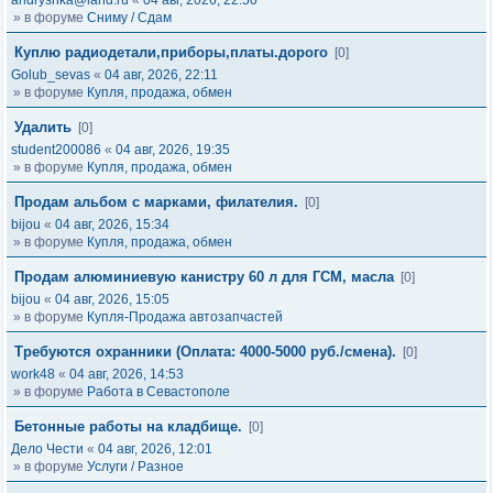
andryshka@land.ru
«
04 авг, 2026, 22:50
» в форуме
Сниму / Сдам
Куплю радиодетали,приборы,платы.дорого
[0]
Golub_sevas
«
04 авг, 2026, 22:11
» в форуме
Купля, продажа, обмен
Удалить
[0]
student200086
«
04 авг, 2026, 19:35
» в форуме
Купля, продажа, обмен
Продам альбом с марками, филателия.
[0]
bijou
«
04 авг, 2026, 15:34
» в форуме
Купля, продажа, обмен
Продам алюминиевую канистру 60 л для ГСМ, масла
[0]
bijou
«
04 авг, 2026, 15:05
» в форуме
Купля-Продажа автозапчастей
Требуются охранники (Оплата: 4000-5000 руб./смена).
[0]
work48
«
04 авг, 2026, 14:53
» в форуме
Работа в Севастополе
Бетонные работы на кладбище.
[0]
Дело Чести
«
04 авг, 2026, 12:01
» в форуме
Услуги / Разное