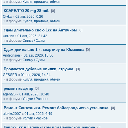
» в форуме
Купля, продажа, обмен
КСАРЕЛТО 20 mg 28 таб.
[0]
Olyka
«
02 авг, 2026, 0:26
» в форуме
Купля, продажа, обмен
сдам длительно свою 1кк на Античном
[0]
жоглик
«
01 авг, 2026, 21:42
» в форуме
Сниму / Сдам
Сдам длительно 1-к. квартиру на Юмашева
[0]
Andronson
«
01 авг, 2026, 15:50
» в форуме
Сниму / Сдам
Продаются дубовые опилки, стружка.
[0]
GЁSSER
«
01 авг, 2026, 14:34
» в форуме
Купля, продажа, обмен
ремонт квартир
[0]
agent26
«
01 авг, 2026, 10:40
» в форуме
Услуги / Разное
Ремонт Сантехники. Ремонт бойлеров,чистка,установка.
[0]
alekks2007
«
01 авг, 2026, 6:49
» в форуме
Услуги / Разное
Куплю 1кк в Гагаринском или Ленинском районе
[0]