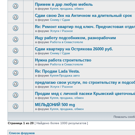
новых
этой
Примем в дар любую мебель
непрочитанных
теме
сообщений.
в форуме
Купля, продажа, обмен
нет
В
новых
этой
Сдам свою 2кк на Античном на длительный срок
непрочитанных
теме
сообщений.
в форуме
Сниму / Сдам
нет
В
новых
этой
Re: Ремонт квартир под ключ. Предчистовая отдел
непрочитанных
теме
сообщений.
в форуме
Услуги / Разное
нет
В
новых
этой
Ищу работу подсобником, разнорабочим
непрочитанных
теме
сообщений.
в форуме
Работа в Севастополе
нет
В
новых
этой
Сдам квартиру на Острякова 26000 руб.
непрочитанных
теме
сообщений.
в форуме
Сниму / Сдам
нет
В
новых
этой
Нужна работа строительство
непрочитанных
теме
сообщений.
в форуме
Работа в Севастополе
нет
В
новых
этой
Re: Продам Lada Vesta.
непрочитанных
теме
сообщений.
в форуме
Купля-Продажа авто
нет
В
новых
этой
предлагаю свои услуги, по строительству и подс
непрочитанных
теме
сообщений.
в форуме
Услуги / Разное
нет
В
новых
этой
Продам мед с личной пасеки Крымский цветочны
непрочитанных
теме
сообщений.
в форуме
Купля, продажа, обмен
нет
В
новых
этой
МЕЛЬДОНИЙ 500 mg
непрочитанных
теме
сообщений.
в форуме
Купля, продажа, обмен
нет
В
новых
этой
непрочитанных
Показать сооб
теме
сообщений.
нет
Страница
1
из
20
[ Найдено более 1000 результатов ]
новых
непрочитанных
сообщений.
Список форумов