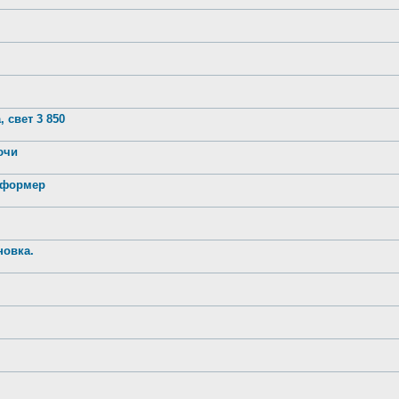
 свет 3 850
лючи
нсформер
новка.