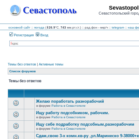
Sevastopol
Севастопольский горо
основной сайт
::
погода
(
⇓26.9
°C,
743
мм.рт.ст.) :: рад.фон
-
мкр/ч
::
telegram
::
наш фо
Регистрация
Вход
Темы без ответов
|
Активные темы
Список форумов
Темы без ответов
Желаю поработать разнорабочий
в форуме
Работа в Севастополе
В
этой
Ищу работу подсобником, рабочим.
теме
в форуме
Работа в Севастополе
нет
В
новых
этой
Ищу себе подработку подсобным,разнорабочим
непрочитанных
теме
сообщений.
в форуме
Работа в Севастополе
нет
В
новых
этой
Сдам,свою 3-х комн.кв-ру ,ул.Маринеско 9-38000+к
непрочитанных
теме