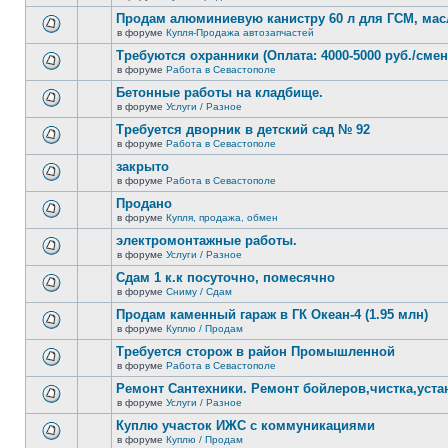
В
новых
этой
Продам алюминиевую канистру 60 л для ГСМ, мас
непрочитанных
теме
сообщений.
в форуме
Купля-Продажа автозапчастей
нет
В
новых
этой
Требуются охранники (Оплата: 4000-5000 руб./смен
непрочитанных
теме
сообщений.
в форуме
Работа в Севастополе
нет
В
новых
этой
Бетонные работы на кладбище.
непрочитанных
теме
сообщений.
в форуме
Услуги / Разное
нет
В
новых
этой
Требуется дворник в детский сад № 92
непрочитанных
теме
сообщений.
в форуме
Работа в Севастополе
нет
В
новых
этой
закрыто
непрочитанных
теме
сообщений.
в форуме
Работа в Севастополе
нет
В
новых
этой
Продано
непрочитанных
теме
сообщений.
в форуме
Купля, продажа, обмен
нет
В
новых
этой
электромонтажные работы.
непрочитанных
теме
сообщений.
в форуме
Услуги / Разное
нет
В
новых
этой
Сдам 1 к.к посуточно, помесячно
непрочитанных
теме
сообщений.
в форуме
Сниму / Сдам
нет
В
новых
этой
Продам каменный гараж в ГК Океан-4 (1.95 млн)
непрочитанных
теме
сообщений.
в форуме
Куплю / Продам
нет
В
новых
этой
Требуется сторож в район Промышленной
непрочитанных
теме
сообщений.
в форуме
Работа в Севастополе
нет
В
новых
этой
Ремонт Сантехники. Ремонт бойлеров,чистка,уста
непрочитанных
теме
сообщений.
в форуме
Услуги / Разное
нет
В
новых
этой
Куплю участок ИЖС с коммуникациями
непрочитанных
теме
сообщений.
в форуме
Куплю / Продам
нет
В