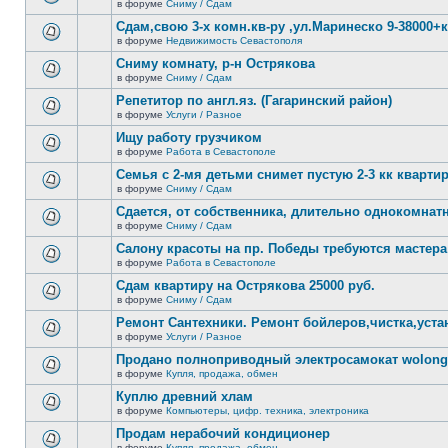
сообщений.
в форуме
Сниму / Сдам
нет
В
новых
этой
Сдам,свою 3-х комн.кв-ру ,ул.Маринеско 9-38000+к
непрочитанных
теме
сообщений.
в форуме
Недвижимость Севастополя
нет
В
новых
этой
Сниму комнату, р-н Острякова
непрочитанных
теме
сообщений.
в форуме
Сниму / Сдам
нет
В
новых
этой
Репетитор по англ.яз. (Гагаринский район)
непрочитанных
теме
сообщений.
в форуме
Услуги / Разное
нет
В
новых
этой
Ищу работу грузчиком
непрочитанных
теме
сообщений.
в форуме
Работа в Севастополе
нет
В
новых
этой
Семья с 2-мя детьми снимет пустую 2-3 кк кварти
непрочитанных
теме
сообщений.
в форуме
Сниму / Сдам
нет
В
новых
этой
Сдается, от собственника, длительно однокомнатн
непрочитанных
теме
сообщений.
в форуме
Сниму / Сдам
нет
В
новых
этой
Салону красоты на пр. Победы требуются мастера
непрочитанных
теме
сообщений.
в форуме
Работа в Севастополе
нет
В
новых
этой
Сдам квартиру на Острякова 25000 руб.
непрочитанных
теме
сообщений.
в форуме
Сниму / Сдам
нет
В
новых
этой
Ремонт Сантехники. Ремонт бойлеров,чистка,уста
непрочитанных
теме
сообщений.
в форуме
Услуги / Разное
нет
В
новых
этой
Продано полноприводный электросамокат wolong 
непрочитанных
теме
сообщений.
в форуме
Купля, продажа, обмен
нет
В
новых
этой
Куплю древний хлам
непрочитанных
теме
сообщений.
в форуме
Компьютеры, цифр. техника, электроника
нет
В
новых
этой
Продам нерабочий кондиционер
непрочитанных
теме
сообщений.
в форуме
Купля, продажа, обмен