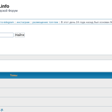
.info
дской Форум
то-telegram
::
инстаграм
::
размещение топ-тем
:: В этот день 24 года назад был основан
Темы
.у.