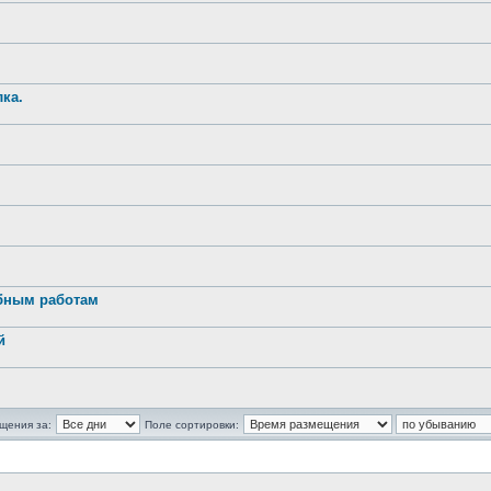
ка.
обным работам
й
щения за:
Поле сортировки: