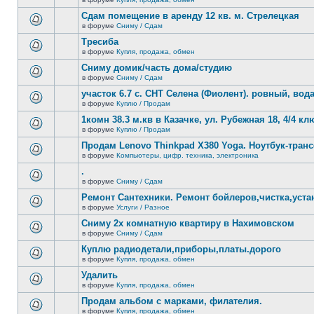
нет
В
новых
этой
Сдам помещение в аренду 12 кв. м. Стрелецкая
непрочитанных
теме
сообщений.
в форуме
Сниму / Сдам
нет
В
новых
этой
Тресиба
непрочитанных
теме
сообщений.
в форуме
Купля, продажа, обмен
нет
В
новых
этой
Сниму домик/часть дома/студию
непрочитанных
теме
сообщений.
в форуме
Сниму / Сдам
нет
В
новых
этой
участок 6.7 с. СНТ Селена (Фиолент). ровный, вода,
непрочитанных
теме
сообщений.
в форуме
Куплю / Продам
нет
В
новых
этой
1комн 38.3 м.кв в Казачке, ул. Рубежная 18, 4/4 к
непрочитанных
теме
сообщений.
в форуме
Куплю / Продам
нет
В
новых
этой
Продам Lenovo Thinkpad X380 Yoga. Ноутбук-тра
непрочитанных
теме
сообщений.
в форуме
Компьютеры, цифр. техника, электроника
нет
В
новых
этой
.
непрочитанных
теме
сообщений.
в форуме
Сниму / Сдам
нет
В
новых
этой
Ремонт Сантехники. Ремонт бойлеров,чистка,уста
непрочитанных
теме
сообщений.
в форуме
Услуги / Разное
нет
В
новых
этой
Сниму 2х комнатную квартиру в Нахимовском
непрочитанных
теме
сообщений.
в форуме
Сниму / Сдам
нет
В
новых
этой
Куплю радиодетали,приборы,платы.дорого
непрочитанных
теме
сообщений.
в форуме
Купля, продажа, обмен
нет
В
новых
этой
Удалить
непрочитанных
теме
сообщений.
в форуме
Купля, продажа, обмен
нет
В
новых
этой
Продам альбом с марками, филателия.
непрочитанных
теме
сообщений.
в форуме
Купля, продажа, обмен
нет