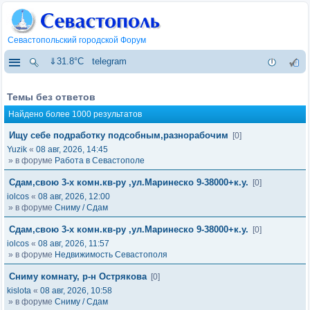
Севастопольский городской Форум
⇓31.8°C
telegram
Темы без ответов
Найдено более 1000 результатов
Ищу себе подработку подсобным,разнорабочим
[0]
Yuzik
«
08 авг, 2026, 14:45
» в форуме
Работа в Севастополе
Сдам,свою 3-х комн.кв-ру ,ул.Маринеско 9-38000+к.у.
[0]
iolcos
«
08 авг, 2026, 12:00
» в форуме
Сниму / Сдам
Сдам,свою 3-х комн.кв-ру ,ул.Маринеско 9-38000+к.у.
[0]
iolcos
«
08 авг, 2026, 11:57
» в форуме
Недвижимость Севастополя
Сниму комнату, р-н Острякова
[0]
kislota
«
08 авг, 2026, 10:58
» в форуме
Сниму / Сдам