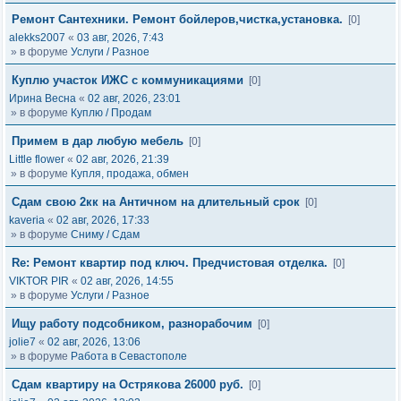
Ремонт Сантехники. Ремонт бойлеров,чистка,установка.
[0]
alekks2007
«
03 авг, 2026, 7:43
» в форуме
Услуги / Разное
Куплю участок ИЖС с коммуникациями
[0]
Ирина Весна
«
02 авг, 2026, 23:01
» в форуме
Куплю / Продам
Примем в дар любую мебель
[0]
Little flower
«
02 авг, 2026, 21:39
» в форуме
Купля, продажа, обмен
Сдам свою 2кк на Античном на длительный срок
[0]
kaveria
«
02 авг, 2026, 17:33
» в форуме
Сниму / Сдам
Re: Ремонт квартир под ключ. Предчистовая отделка.
[0]
VIKTOR PIR
«
02 авг, 2026, 14:55
» в форуме
Услуги / Разное
Ищу работу подсобником, разнорабочим
[0]
jolie7
«
02 авг, 2026, 13:06
» в форуме
Работа в Севастополе
Сдам квартиру на Острякова 26000 руб.
[0]