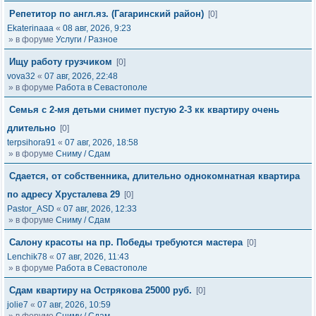
Репетитор по англ.яз. (Гагаринский район)
[0]
Ekaterinaaa
«
08 авг, 2026, 9:23
» в форуме
Услуги / Разное
Ищу работу грузчиком
[0]
vova32
«
07 авг, 2026, 22:48
» в форуме
Работа в Севастополе
Семья с 2-мя детьми снимет пустую 2-3 кк квартиру очень
длительно
[0]
terpsihora91
«
07 авг, 2026, 18:58
» в форуме
Сниму / Сдам
Сдается, от собственника, длительно однокомнатная квартира
по адресу Хрусталева 29
[0]
Pastor_ASD
«
07 авг, 2026, 12:33
» в форуме
Сниму / Сдам
Салону красоты на пр. Победы требуются мастера
[0]
Lenchik78
«
07 авг, 2026, 11:43
» в форуме
Работа в Севастополе
Сдам квартиру на Острякова 25000 руб.
[0]
jolie7
«
07 авг, 2026, 10:59