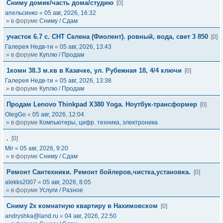
Сниму домик/часть дома/студию
[0]
апельсинко
«
05 авг, 2026, 16:32
» в форуме
Сниму / Сдам
участок 6.7 с. СНТ Селена (Фиолент). ровный, вода, свет 3 850
[0]
Галерея Недв-ти
«
05 авг, 2026, 13:43
» в форуме
Куплю / Продам
1комн 38.3 м.кв в Казачке, ул. Рубежная 18, 4/4 ключи
[0]
Галерея Недв-ти
«
05 авг, 2026, 13:38
» в форуме
Куплю / Продам
Продам Lenovo Thinkpad X380 Yoga. Ноутбук-трансформер
[0]
OlegGo
«
05 авг, 2026, 12:04
» в форуме
Компьютеры, цифр. техника, электроника
.
[0]
Mir
«
05 авг, 2026, 9:20
» в форуме
Сниму / Сдам
Ремонт Сантехники. Ремонт бойлеров,чистка,установка.
[0]
alekks2007
«
05 авг, 2026, 8:05
» в форуме
Услуги / Разное
Сниму 2х комнатную квартиру в Нахимовском
[0]
andryshka@land.ru
«
04 авг, 2026, 22:50