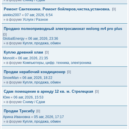
» в форуме
Сниму / Сдам
Ремонт Сантехники. Ремонт бойлеров,чистка,установка.
[0]
alekks2007
«
07 авг, 2026, 6:54
» в форуме
Услуги / Разное
Продано полноприводный электросамокат wolong m4 pro plus
[0]
GlobalEnergy
«
06 авг, 2026, 23:36
» в форуме
Купля, продажа, обмен
Куплю древний хлам
[0]
Monolit
«
06 авг, 2026, 21:35
» в форуме
Компьютеры, цифр. техника, электроника
Продам нерабочий кондиционер
[0]
SnowMan
«
06 авг, 2026, 18:22
» в форуме
Купля, продажа, обмен
Сдам помещение в аренду 12 кв. м. Стрелецкая
[0]
Юик
«
06 авг, 2026, 15:53
» в форуме
Сниму / Сдам
Продам Тресибу
[0]
Арина Ивановна
«
05 авг, 2026, 17:17
» в форуме
Купля, продажа, обмен