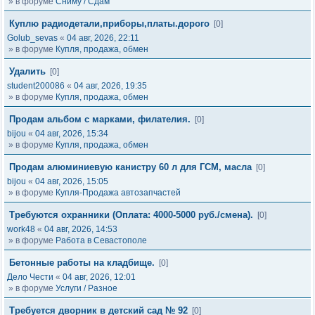
» в форуме
Сниму / Сдам
Куплю радиодетали,приборы,платы.дорого
[0]
Golub_sevas
«
04 авг, 2026, 22:11
» в форуме
Купля, продажа, обмен
Удалить
[0]
student200086
«
04 авг, 2026, 19:35
» в форуме
Купля, продажа, обмен
Продам альбом с марками, филателия.
[0]
bijou
«
04 авг, 2026, 15:34
» в форуме
Купля, продажа, обмен
Продам алюминиевую канистру 60 л для ГСМ, масла
[0]
bijou
«
04 авг, 2026, 15:05
» в форуме
Купля-Продажа автозапчастей
Требуются охранники (Оплата: 4000-5000 руб./смена).
[0]
work48
«
04 авг, 2026, 14:53
» в форуме
Работа в Севастополе
Бетонные работы на кладбище.
[0]
Дело Чести
«
04 авг, 2026, 12:01
» в форуме
Услуги / Разное
Требуется дворник в детский сад № 92
[0]