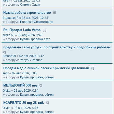
jolie7
«
02 авг, 2026, 13:03
» в форуме
Сниму / Сдам
Нужна работа строительство
[0]
Ведастрой
«
02 авг, 2026, 12:48
» в форуме
Работа в Севастополе
Re: Продам Lada Vesta.
[0]
serzh 66
«
02 авг, 2026, 9:49
» в форуме
Купля-Продажа авто
предлагаю свои услуги, по строительству и подсобным работам
[0]
Anton699
«
02 авг, 2026, 9:42
» в форуме
Услуги / Разное
Продам мед с личной пасеки Крымский цветочный
[0]
sedr
«
02 авг, 2026, 8:05
» в форуме
Купля, продажа, обмен
МЕЛЬДОНИЙ 500 mg
[0]
Olyka
«
02 авг, 2026, 0:34
» в форуме
Купля, продажа, обмен
КСАРЕЛТО 20 mg 28 таб.
[0]
Olyka
«
02 авг, 2026, 0:26
» в форуме
Купля, продажа, обмен