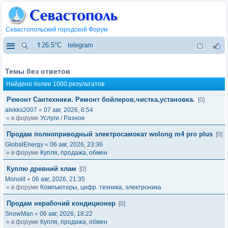
Севастопольский городской Форум
⇑26.5°C
telegram
Темы без ответов
Найдено более 1000 результатов
Ремонт Сантехники. Ремонт бойлеров,чистка,установка.
[0]
alekks2007
«
07 авг, 2026, 6:54
» в форуме
Услуги / Разное
Продам полноприводный электросамокат wolong m4 pro plus
[0]
GlobalEnergy
«
06 авг, 2026, 23:36
» в форуме
Купля, продажа, обмен
Куплю древний хлам
[0]
Monolit
«
06 авг, 2026, 21:35
» в форуме
Компьютеры, цифр. техника, электроника
Продам нерабочий кондиционер
[0]
SnowMan
«
06 авг, 2026, 18:22
» в форуме
Купля, продажа, обмен