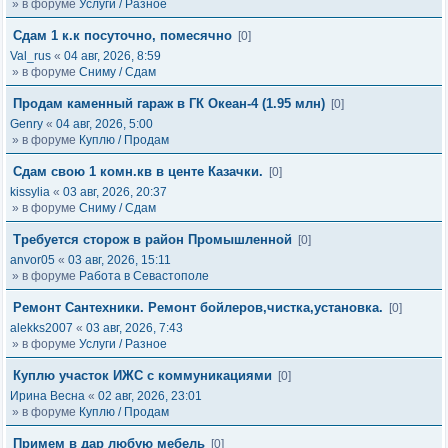
» в форуме
Услуги / Разное
Сдам 1 к.к посуточно, помесячно
[0]
Val_rus
«
04 авг, 2026, 8:59
» в форуме
Сниму / Сдам
Продам каменный гараж в ГК Океан-4 (1.95 млн)
[0]
Genry
«
04 авг, 2026, 5:00
» в форуме
Куплю / Продам
Сдам свою 1 комн.кв в центе Казачки.
[0]
kissylia
«
03 авг, 2026, 20:37
» в форуме
Сниму / Сдам
Требуется сторож в район Промышленной
[0]
anvor05
«
03 авг, 2026, 15:11
» в форуме
Работа в Севастополе
Ремонт Сантехники. Ремонт бойлеров,чистка,установка.
[0]
alekks2007
«
03 авг, 2026, 7:43
» в форуме
Услуги / Разное
Куплю участок ИЖС с коммуникациями
[0]
Ирина Весна
«
02 авг, 2026, 23:01
» в форуме
Куплю / Продам
Примем в дар любую мебель
[0]