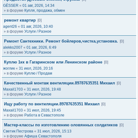
GЁSSER
«
01 авг, 2026, 14:34
» в форуме
Купля, продажа, обмен
ремонт квартир
[0]
agent26
«
01 авг, 2026, 10:40
» в форуме
Услуги / Разное
Ремонт Сантехники. Ремонт бойлеров,чистка,установка.
[0]
alekks2007
«
01 авг, 2026, 6:49
» в форуме
Услуги / Разное
Куплю 1кк в Гагаринском или Ленинском районе
[0]
жоглик
«
31 июл, 2026, 20:16
» в форуме
Куплю / Продам
Качественный монтаж вентиляции.89787635351 Михаил
[0]
Maxail1703
«
31 июл, 2026, 19:48
» в форуме
Услуги / Разное
Ищу работу по вентиляции.89787635351 Михаил
[0]
Maxail1703
«
31 июл, 2026, 19:45
» в форуме
Работа в Севастополе
Мастер-классы по изготовлению оловянных солдатиков
[0]
Светик Пестрова
«
31 июл, 2026, 15:13
» в форуме
Афиша Севастополя