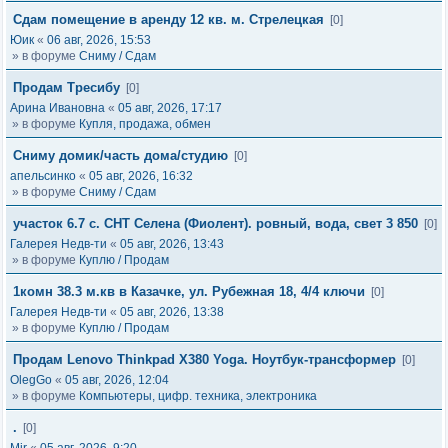
Сдам помещение в аренду 12 кв. м. Стрелецкая
[0]
Юик
«
06 авг, 2026, 15:53
» в форуме
Сниму / Сдам
Продам Тресибу
[0]
Арина Ивановна
«
05 авг, 2026, 17:17
» в форуме
Купля, продажа, обмен
Сниму домик/часть дома/студию
[0]
апельсинко
«
05 авг, 2026, 16:32
» в форуме
Сниму / Сдам
участок 6.7 с. СНТ Селена (Фиолент). ровный, вода, свет 3 850
[0]
Галерея Недв-ти
«
05 авг, 2026, 13:43
» в форуме
Куплю / Продам
1комн 38.3 м.кв в Казачке, ул. Рубежная 18, 4/4 ключи
[0]
Галерея Недв-ти
«
05 авг, 2026, 13:38
» в форуме
Куплю / Продам
Продам Lenovo Thinkpad X380 Yoga. Ноутбук-трансформер
[0]
OlegGo
«
05 авг, 2026, 12:04
» в форуме
Компьютеры, цифр. техника, электроника
.
[0]