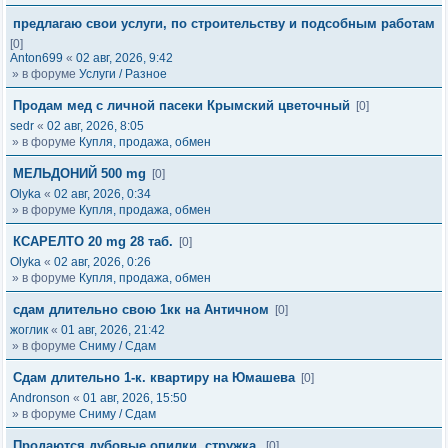
предлагаю свои услуги, по строительству и подсобным работам
[0]
Anton699
«
02 авг, 2026, 9:42
» в форуме
Услуги / Разное
Продам мед с личной пасеки Крымский цветочный
[0]
sedr
«
02 авг, 2026, 8:05
» в форуме
Купля, продажа, обмен
МЕЛЬДОНИЙ 500 mg
[0]
Olyka
«
02 авг, 2026, 0:34
» в форуме
Купля, продажа, обмен
КСАРЕЛТО 20 mg 28 таб.
[0]
Olyka
«
02 авг, 2026, 0:26
» в форуме
Купля, продажа, обмен
сдам длительно свою 1кк на Античном
[0]
жоглик
«
01 авг, 2026, 21:42
» в форуме
Сниму / Сдам
Сдам длительно 1-к. квартиру на Юмашева
[0]
Andronson
«
01 авг, 2026, 15:50
» в форуме
Сниму / Сдам
Продаются дубовые опилки, стружка.
[0]