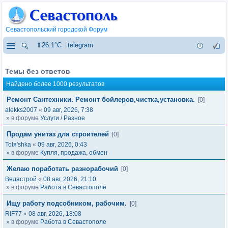
Севастопольский городской Форум
⇑26.1°C
telegram
Темы без ответов
Найдено более 1000 результатов
Ремонт Сантехники. Ремонт бойлеров,чистка,установка.
[0]
alekks2007
«
09 авг, 2026, 7:38
» в форуме
Услуги / Разное
Продам унитаз для строителей
[0]
Tolя'shka
«
09 авг, 2026, 0:43
» в форуме
Купля, продажа, обмен
Желаю поработать разнорабочий
[0]
Ведастрой
«
08 авг, 2026, 21:10
» в форуме
Работа в Севастополе
Ищу работу подсобником, рабочим.
[0]
RiF77
«
08 авг, 2026, 18:08
» в форуме
Работа в Севастополе