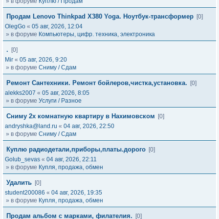
» в форуме
Куплю / Продам
Продам Lenovo Thinkpad X380 Yoga. Ноутбук-трансформер
[0]
OlegGo
«
05 авг, 2026, 12:04
» в форуме
Компьютеры, цифр. техника, электроника
.
[0]
Mir
«
05 авг, 2026, 9:20
» в форуме
Сниму / Сдам
Ремонт Сантехники. Ремонт бойлеров,чистка,установка.
[0]
alekks2007
«
05 авг, 2026, 8:05
» в форуме
Услуги / Разное
Сниму 2х комнатную квартиру в Нахимовском
[0]
andryshka@land.ru
«
04 авг, 2026, 22:50
» в форуме
Сниму / Сдам
Куплю радиодетали,приборы,платы.дорого
[0]
Golub_sevas
«
04 авг, 2026, 22:11
» в форуме
Купля, продажа, обмен
Удалить
[0]
student200086
«
04 авг, 2026, 19:35
» в форуме
Купля, продажа, обмен
Продам альбом с марками, филателия.
[0]