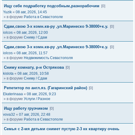
Ищу себе подработку подсобным,разнорабочим
[0]
Yuzik
«
08 авг, 2026, 14:45
» в форуме
Работа в Севастополе
Сдам,свою 3-х комн.кв-ру ,ул.Маринеско 9-38000+к.у.
[0]
iolcos
«
08 авг, 2026, 12:00
» в форуме
Сниму / Сдам
Сдам,свою 3-х комн.кв-ру ,ул.Маринеско 9-38000+к.у.
[0]
iolcos
«
08 авг, 2026, 11:57
» в форуме
Недвижимость Севастополя
Сниму комнату, р-н Острякова
[0]
kislota
«
08 авг, 2026, 10:58
» в форуме
Сниму / Сдам
Репетитор по англ.яз. (Гагаринский район)
[0]
Ekaterinaaa
«
08 авг, 2026, 9:23
» в форуме
Услуги / Разное
Ищу работу грузчиком
[0]
vova32
«
07 авг, 2026, 22:48
» в форуме
Работа в Севастополе
Семья с 2-мя детьми снимет пустую 2-3 кк квартиру очень