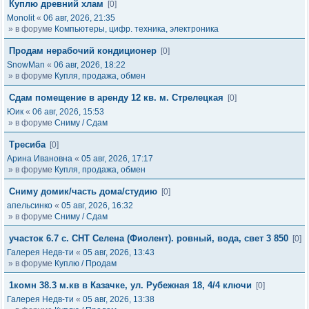
Куплю древний хлам
[0]
Monolit
«
06 авг, 2026, 21:35
» в форуме
Компьютеры, цифр. техника, электроника
Продам нерабочий кондиционер
[0]
SnowMan
«
06 авг, 2026, 18:22
» в форуме
Купля, продажа, обмен
Сдам помещение в аренду 12 кв. м. Стрелецкая
[0]
Юик
«
06 авг, 2026, 15:53
» в форуме
Сниму / Сдам
Тресиба
[0]
Арина Ивановна
«
05 авг, 2026, 17:17
» в форуме
Купля, продажа, обмен
Сниму домик/часть дома/студию
[0]
апельсинко
«
05 авг, 2026, 16:32
» в форуме
Сниму / Сдам
участок 6.7 с. СНТ Селена (Фиолент). ровный, вода, свет 3 850
[0]
Галерея Недв-ти
«
05 авг, 2026, 13:43
» в форуме
Куплю / Продам
1комн 38.3 м.кв в Казачке, ул. Рубежная 18, 4/4 ключи
[0]
Галерея Недв-ти
«
05 авг, 2026, 13:38