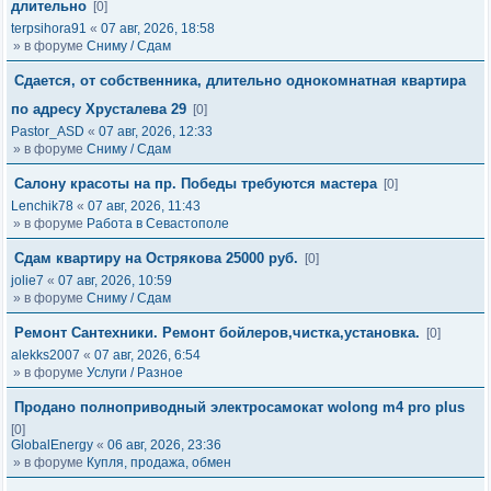
длительно
[0]
terpsihora91
«
07 авг, 2026, 18:58
» в форуме
Сниму / Сдам
Сдается, от собственника, длительно однокомнатная квартира
по адресу Хрусталева 29
[0]
Pastor_ASD
«
07 авг, 2026, 12:33
» в форуме
Сниму / Сдам
Салону красоты на пр. Победы требуются мастера
[0]
Lenchik78
«
07 авг, 2026, 11:43
» в форуме
Работа в Севастополе
Сдам квартиру на Острякова 25000 руб.
[0]
jolie7
«
07 авг, 2026, 10:59
» в форуме
Сниму / Сдам
Ремонт Сантехники. Ремонт бойлеров,чистка,установка.
[0]
alekks2007
«
07 авг, 2026, 6:54
» в форуме
Услуги / Разное
Продано полноприводный электросамокат wolong m4 pro plus
[0]
GlobalEnergy
«
06 авг, 2026, 23:36
» в форуме
Купля, продажа, обмен