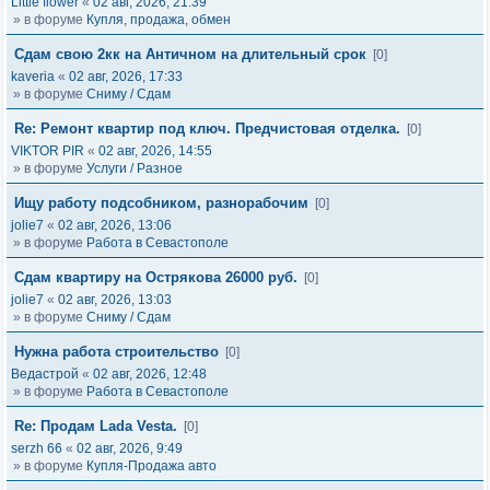
Little flower
«
02 авг, 2026, 21:39
» в форуме
Купля, продажа, обмен
Сдам свою 2кк на Античном на длительный срок
[0]
kaveria
«
02 авг, 2026, 17:33
» в форуме
Сниму / Сдам
Re: Ремонт квартир под ключ. Предчистовая отделка.
[0]
VIKTOR PIR
«
02 авг, 2026, 14:55
» в форуме
Услуги / Разное
Ищу работу подсобником, разнорабочим
[0]
jolie7
«
02 авг, 2026, 13:06
» в форуме
Работа в Севастополе
Сдам квартиру на Острякова 26000 руб.
[0]
jolie7
«
02 авг, 2026, 13:03
» в форуме
Сниму / Сдам
Нужна работа строительство
[0]
Ведастрой
«
02 авг, 2026, 12:48
» в форуме
Работа в Севастополе
Re: Продам Lada Vesta.
[0]
serzh 66
«
02 авг, 2026, 9:49
» в форуме
Купля-Продажа авто