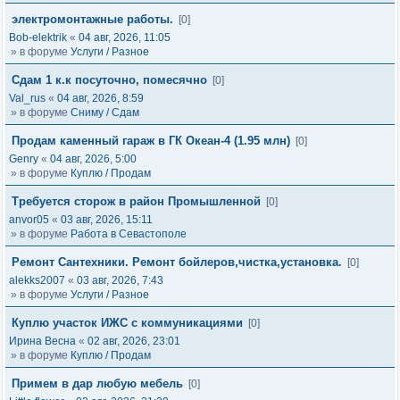
электромонтажные работы.
[0]
Bob-elektrik
«
04 авг, 2026, 11:05
» в форуме
Услуги / Разное
Сдам 1 к.к посуточно, помесячно
[0]
Val_rus
«
04 авг, 2026, 8:59
» в форуме
Сниму / Сдам
Продам каменный гараж в ГК Океан-4 (1.95 млн)
[0]
Genry
«
04 авг, 2026, 5:00
» в форуме
Куплю / Продам
Требуется сторож в район Промышленной
[0]
anvor05
«
03 авг, 2026, 15:11
» в форуме
Работа в Севастополе
Ремонт Сантехники. Ремонт бойлеров,чистка,установка.
[0]
alekks2007
«
03 авг, 2026, 7:43
» в форуме
Услуги / Разное
Куплю участок ИЖС с коммуникациями
[0]
Ирина Весна
«
02 авг, 2026, 23:01
» в форуме
Куплю / Продам
Примем в дар любую мебель
[0]