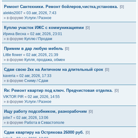
Ремонт Сантехники. Ремонт бойлеров,чистка,установка.
[0]
alekks2007
«
03 авг, 2026, 7:43
» в форуме
Услуги / Разное
Куплю участок ИЖС с коммуникациями
[0]
Ирина Весна
«
02 авг, 2026, 23:01
» в форуме
Куплю / Продам
Примем в дар любую мебель
[0]
Little flower
«
02 авг, 2026, 21:39
» в форуме
Купля, продажа, обмен
Сдам свою 2кк на Античном на длительный срок
[0]
kaveria
«
02 авг, 2026, 17:33
» в форуме
Сниму / Сдам
Re: Ремонт квартир под ключ. Предчистовая отделка.
[0]
VIKTOR PIR
«
02 авг, 2026, 14:55
» в форуме
Услуги / Разное
Ищу работу подсобником, разнорабочим
[0]
jolie7
«
02 авг, 2026, 13:06
» в форуме
Работа в Севастополе
Сдам квартиру на Острякова 26000 руб.
[0]