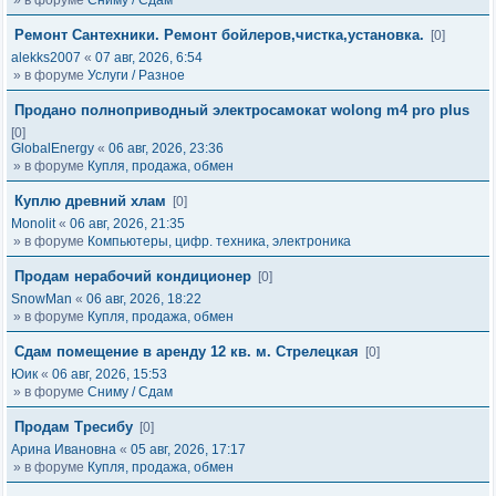
» в форуме
Сниму / Сдам
Ремонт Сантехники. Ремонт бойлеров,чистка,установка.
[0]
alekks2007
«
07 авг, 2026, 6:54
» в форуме
Услуги / Разное
Продано полноприводный электросамокат wolong m4 pro plus
[0]
GlobalEnergy
«
06 авг, 2026, 23:36
» в форуме
Купля, продажа, обмен
Куплю древний хлам
[0]
Monolit
«
06 авг, 2026, 21:35
» в форуме
Компьютеры, цифр. техника, электроника
Продам нерабочий кондиционер
[0]
SnowMan
«
06 авг, 2026, 18:22
» в форуме
Купля, продажа, обмен
Сдам помещение в аренду 12 кв. м. Стрелецкая
[0]
Юик
«
06 авг, 2026, 15:53
» в форуме
Сниму / Сдам
Продам Тресибу
[0]
Арина Ивановна
«
05 авг, 2026, 17:17
» в форуме
Купля, продажа, обмен