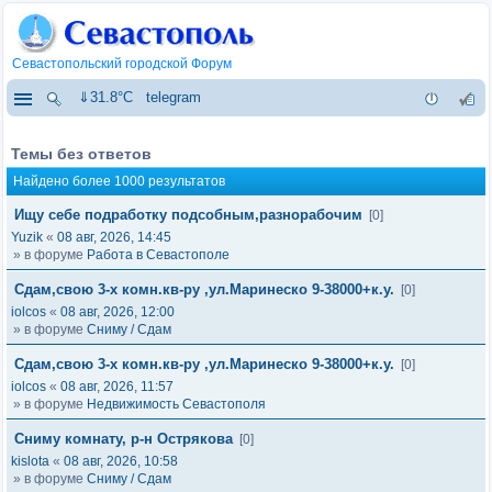
Севастопольский городской Форум
⇓31.8°C
telegram
Темы без ответов
Найдено более 1000 результатов
Ищу себе подработку подсобным,разнорабочим
[0]
Yuzik
«
08 авг, 2026, 14:45
» в форуме
Работа в Севастополе
Сдам,свою 3-х комн.кв-ру ,ул.Маринеско 9-38000+к.у.
[0]
iolcos
«
08 авг, 2026, 12:00
» в форуме
Сниму / Сдам
Сдам,свою 3-х комн.кв-ру ,ул.Маринеско 9-38000+к.у.
[0]
iolcos
«
08 авг, 2026, 11:57
» в форуме
Недвижимость Севастополя
Сниму комнату, р-н Острякова
[0]
kislota
«
08 авг, 2026, 10:58
» в форуме
Сниму / Сдам