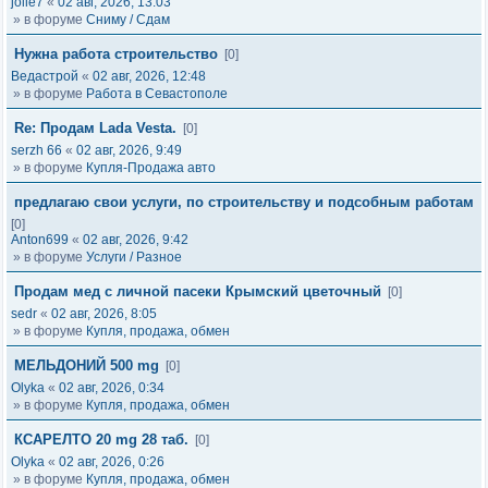
jolie7
«
02 авг, 2026, 13:03
» в форуме
Сниму / Сдам
Нужна работа строительство
[0]
Ведастрой
«
02 авг, 2026, 12:48
» в форуме
Работа в Севастополе
Re: Продам Lada Vesta.
[0]
serzh 66
«
02 авг, 2026, 9:49
» в форуме
Купля-Продажа авто
предлагаю свои услуги, по строительству и подсобным работам
[0]
Anton699
«
02 авг, 2026, 9:42
» в форуме
Услуги / Разное
Продам мед с личной пасеки Крымский цветочный
[0]
sedr
«
02 авг, 2026, 8:05
» в форуме
Купля, продажа, обмен
МЕЛЬДОНИЙ 500 mg
[0]
Olyka
«
02 авг, 2026, 0:34
» в форуме
Купля, продажа, обмен
КСАРЕЛТО 20 mg 28 таб.
[0]
Olyka
«
02 авг, 2026, 0:26
» в форуме
Купля, продажа, обмен