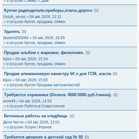
» в форуме
Сниму / Сдам
Куплю радиодетали,приборы,платы.дорого
[0]
Golub_sevas
«
04 авг, 2026, 22:11
» в форуме
Купля, продажа, обмен
Удалить
[0]
student200086
«
04 авг, 2026, 19:35
» в форуме
Купля, продажа, обмен
Продам альбом с марками, филателия.
[0]
bijou
«
04 авг, 2026, 15:34
» в форуме
Купля, продажа, обмен
Продам алюминиевую канистру 60 л для ГСМ, масла
[0]
bijou
«
04 авг, 2026, 15:05
» в форуме
Купля-Продажа автозапчастей
Требуются охранники (Оплата: 4000-5000 руб./смена).
[0]
work48
«
04 авг, 2026, 14:53
» в форуме
Работа в Севастополе
Бетонные работы на кладбище.
[0]
Дело Чести
«
04 авг, 2026, 12:01
» в форуме
Услуги / Разное
Требуется дворник в детский сад № 92
[0]