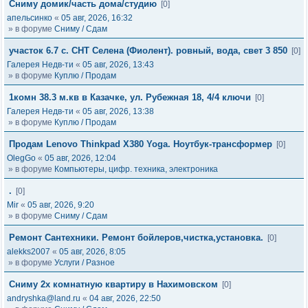
Сниму домик/часть дома/студию
[0]
апельсинко
«
05 авг, 2026, 16:32
» в форуме
Сниму / Сдам
участок 6.7 с. СНТ Селена (Фиолент). ровный, вода, свет 3 850
[0]
Галерея Недв-ти
«
05 авг, 2026, 13:43
» в форуме
Куплю / Продам
1комн 38.3 м.кв в Казачке, ул. Рубежная 18, 4/4 ключи
[0]
Галерея Недв-ти
«
05 авг, 2026, 13:38
» в форуме
Куплю / Продам
Продам Lenovo Thinkpad X380 Yoga. Ноутбук-трансформер
[0]
OlegGo
«
05 авг, 2026, 12:04
» в форуме
Компьютеры, цифр. техника, электроника
.
[0]
Mir
«
05 авг, 2026, 9:20
» в форуме
Сниму / Сдам
Ремонт Сантехники. Ремонт бойлеров,чистка,установка.
[0]
alekks2007
«
05 авг, 2026, 8:05
» в форуме
Услуги / Разное
Сниму 2х комнатную квартиру в Нахимовском
[0]
andryshka@land.ru
«
04 авг, 2026, 22:50